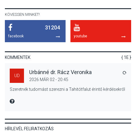
KÖVESSEN MINKET!
31204
KÖZÉLET
2026 AUG 04
facebook
youtube
Jótékonysági
tanszergyűjtés lesz
Szigetmonostoron
KOMMENTEK
{ 1E }
Urbánné dr. Rácz Veronika
VÁLA
UD
2026 MÁR 02 - 20:45
KÖZÉLET
2026 AUG 04
Szeretnék tudomást szerezni a Tahitótfalut érintő kérdésekről
Megújulnak Szentendre
játszóterei
MIRE MONDTA
HÍRLEVÉL FELIRATKOZÁS
TERMÉSZETI KÖRNYEZET
2026 AUG 04