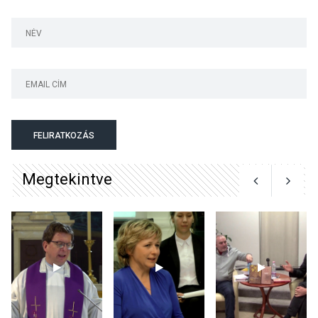
Kánikulában még
veszélyesebbek a
kullancsok
KULTÚRA
2026 AUG 03
Art Week: egy hét a
FELIRATKOZÁS
művészetek jegyében
Esztergomban
Megtekintve
KULTÚRA
2026 AUG 03
A kimondatlan üzenetek
nyomában – Ingyenes
metakommunikációs
foglalkozások Szentendrén