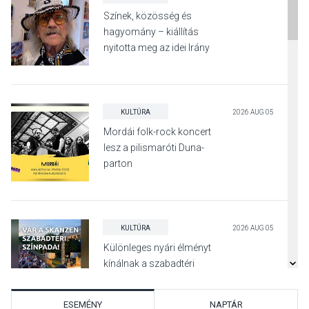
Színek, közösség és
hagyomány – kiállítás
nyitotta meg az idei Irány
Surány Fesztivált
KULTÚRA
2026 AUG 05
Mordái folk-rock koncert
lesz a pilismaróti Duna-
parton
KULTÚRA
2026 AUG 05
Különleges nyári élményt
kínálnak a szabadtéri
előadások a Skanzenben
ESEMÉNY
NAPTÁR