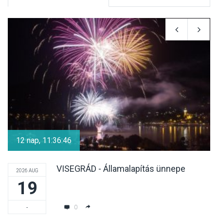
KÖZÉLET
2026 AUG 05
Szeptembertől emelkednek
a parkolási díjak
Szentendrén
KÖZÉLET
2026 AUG 05
Nőtt a fontosabb nyári
gyümölcsök
12 nap, 11:36:45
termésmennyisége
VISEGRÁD - Államalapítás ünnepe
2026 AUG
19
KULTÚRA
2026 AUG 04
Bogdányban programokkal
0
-
teli búcsúhétvége lesz