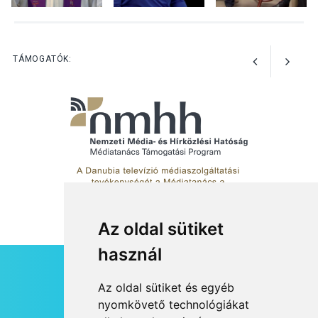
KULTÚRA
2026 AUG 03
Az Ön fotója is bekerülhet a
TÁMOGATÓK:
WMO 2027-es naptárába
Az oldal sütiket
használ
HÍRLEVÉL
Az oldal sütiket és egyéb
RSS
nyomkövető technológiákat