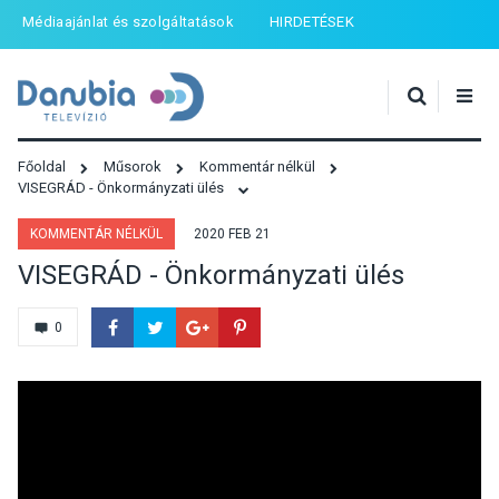
Médiaajánlat és szolgáltatások
HIRDETÉSEK
Főoldal
Műsorok
Kommentár nélkül
VISEGRÁD - Önkormányzati ülés
KOMMENTÁR NÉLKÜL
2020 FEB 21
VISEGRÁD - Önkormányzati ülés
0