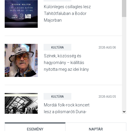
Különleges csillagles lesz
Tahitótfaluban a Bodor
Majorban
KULTÚRA
2026 AUG 06
Színek, közösség és
hagyomány – kiállítás
nyitotta meg az idei Irány
Surány Fesztivált
KULTÚRA
2026 AUG 05
Mordái folk-rock koncert
lesz a pilismaróti Duna-
parton
ESEMÉNY
NAPTÁR