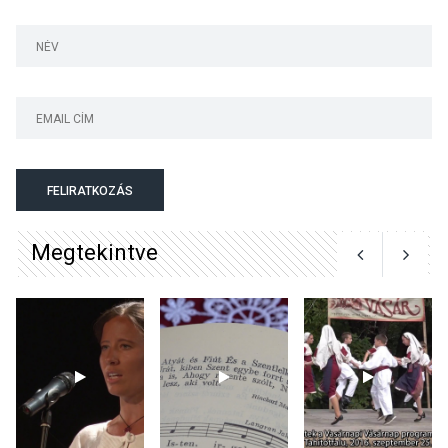
Megújulnak Szentendre
játszóterei
TERMÉSZETI KÖRNYEZET
2026 AUG 04
Kánikulában még
FELIRATKOZÁS
veszélyesebbek a
kullancsok
Megtekintve
KULTÚRA
2026 AUG 03
Art Week: egy hét a
művészetek jegyében
Esztergomban