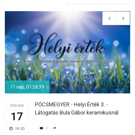
KULTÚRA
2026 AUG 05
Különleges nyári élményt
kínálnak a szabadtéri
előadások a Skanzenben
KÖZÉLET
2026 AUG 05
Szeptembertől emelkednek
a parkolási díjak
11 nap, 01:26:39
Szentendrén
PÓCSMEGYER - Helyi Érték 3. -
2026 AUG
Látogatás Bula Gábor keramikusnál
17
KÖZÉLET
2026 AUG 05
Nőtt a fontosabb nyári
0
18:00
gyümölcsök