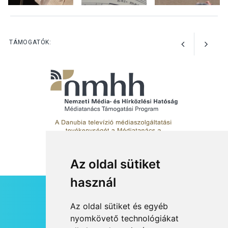
KULTÚRA
2026 AUG 03
A kimondatlan üzenetek
TÁMOGATÓK:
nyomában – Ingyenes
metakommunikációs
foglalkozások Szentendrén
Az oldal sütiket
használ
HÍRLEVÉL
Az oldal sütiket és egyéb
RSS
nyomkövető technológiákat