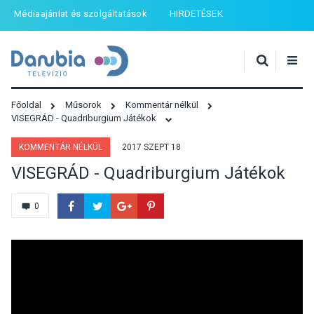
Médiaajánlat és szolgáltatások
HIRDETÉSEK
Főoldal
Műsorok
Kommentár nélkül
VISEGRÁD - Quadriburgium Játékok
KOMMENTÁR NÉLKÜL
2017 SZEPT 18
VISEGRÁD - Quadriburgium Játékok
0