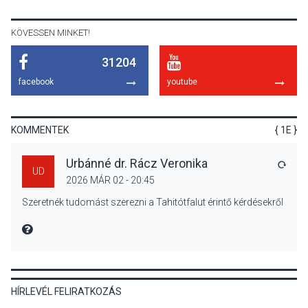
termésmennyisége
KÖVESSEN MINKET!
31204
KULTÚRA
2026 AUG 04
facebook
youtube
Bogdányban programokkal
teli búcsúhétvége lesz
KOMMENTEK
{ 1E }
Urbánné dr. Rácz Veronika
VÁLA
UD
2026 MÁR 02 - 20:45
KÖZÉLET
2026 AUG 04
Szeretnék tudomást szerezni a Tahitótfalut érintő kérdésekről
Jótékonysági
tanszergyűjtés lesz
MIRE MONDTA
Szigetmonostoron
HÍRLEVÉL FELIRATKOZÁS
KÖZÉLET
2026 AUG 04