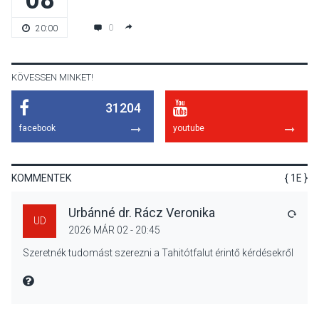
Jótékonysági
0
20:00
tanszergyűjtés lesz
Szigetmonostoron
KÖVESSEN MINKET!
31204
KÖZÉLET
2026 AUG 04
facebook
youtube
Megújulnak Szentendre
játszóterei
KOMMENTEK
{ 1E }
Urbánné dr. Rácz Veronika
VÁLA
UD
2026 MÁR 02 - 20:45
TERMÉSZETI KÖRNYEZET
2026 AUG 04
Szeretnék tudomást szerezni a Tahitótfalut érintő kérdésekről
Kánikulában még
veszélyesebbek a
MIRE MONDTA
kullancsok