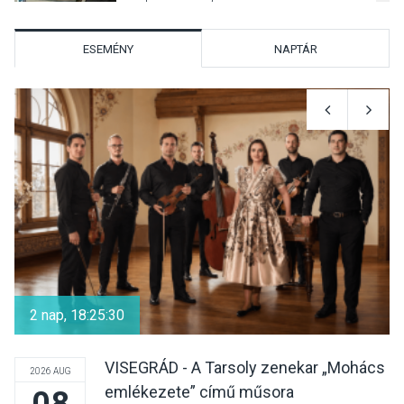
Szentendrén
ESEMÉNY
NAPTÁR
KÖZÉLET
2026 AUG 05
Nőtt a fontosabb nyári
gyümölcsök
termésmennyisége
KULTÚRA
2026 AUG 04
Bogdányban programokkal
teli búcsúhétvége lesz
2 nap, 18:25:30
VISEGRÁD - A Tarsoly zenekar „Mohács
2026 AUG
emlékezete” című műsora
08
KÖZÉLET
2026 AUG 04