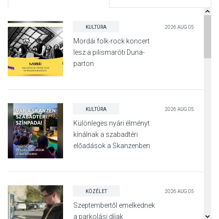
KULTÚRA
2026 AUG 05
Mordái folk-rock koncert
lesz a pilismaróti Duna-
parton
KULTÚRA
2026 AUG 05
Különleges nyári élményt
kínálnak a szabadtéri
előadások a Skanzenben
KÖZÉLET
2026 AUG 05
Szeptembertől emelkednek
a parkolási díjak