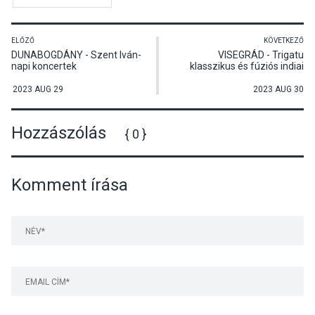
ELŐZŐ
KÖVETKEZŐ
DUNABOGDÁNY - Szent Iván-
VISEGRÁD - Trigatu
napi koncertek
klasszikus és fúziós indiai
tánccsoport előadása
2023 AUG 29
2023 AUG 30
Hozzászólás
{ 0 }
Komment írása