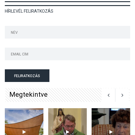
HÍRLEVÉL FELIRATKOZÁS
KULTÚRA
2026 AUG 03
Art Week: egy hét a
művészetek jegyében
Esztergomban
KULTÚRA
2026 AUG 03
A kimondatlan üzenetek
FELIRATKOZÁS
nyomában – Ingyenes
metakommunikációs
Megtekintve
foglalkozások Szentendrén
KULTÚRA
2026 AUG 03
Az Ön fotója is bekerülhet a
WMO 2027-es naptárába