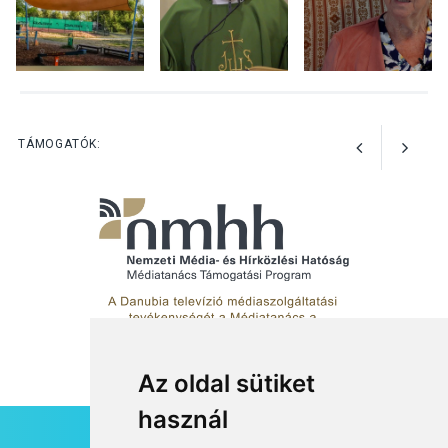
TERMÉSZETI KÖRNYEZET
2026 AUG 03
Perseidák – amikor az
TÁMOGATÓK:
augusztusi égbolt
hullócsillagokkal ajándékoz
meg
Az oldal sütiket
használ