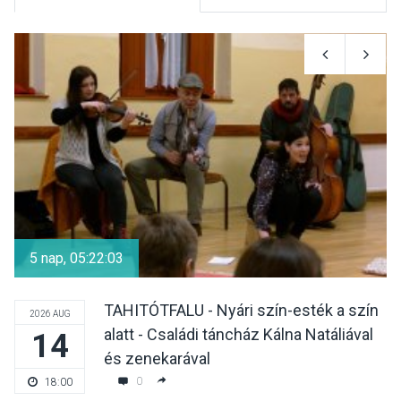
KULTÚRA
2026 AUG 08
Luce dell’amore – Ott Rezső
szerzői estjén lehet részt
venni Visegrádon
KÖZÉLET
2026 AUG 08
Felhívás a gyermekek
fokozott védelmére a nyári
5 nap, 05:22:03
hőségben
TAHITÓTFALU - Nyári szín-esték a szín
2026 AUG
alatt - Családi táncház Kálna Natáliával
14
KULTÚRA
2026 AUG 07
és zenekarával
Reneszánsz dallamok
0
18:00
csendülnek fel a visegrádi