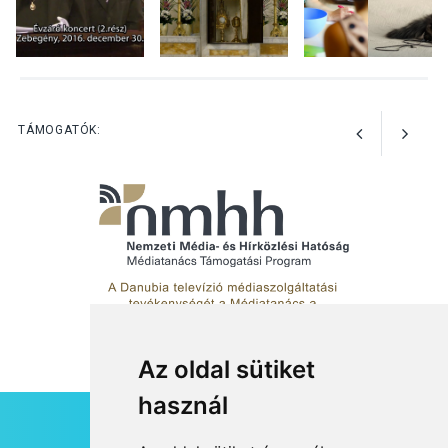
KULTÚRA
2026 AUG 05
Mordái folk-rock koncert
lesz a pilismaróti Duna-
parton
TÁMOGATÓK:
Az oldal sütiket
használ
HÍRLEVÉL