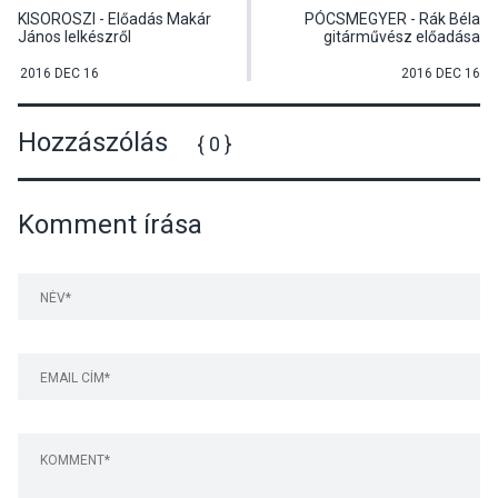
KISOROSZI - Előadás Makár
PÓCSMEGYER - Rák Béla
János lelkészről
gitárművész előadása
2016 DEC 16
2016 DEC 16
Hozzászólás
{ 0 }
Komment írása