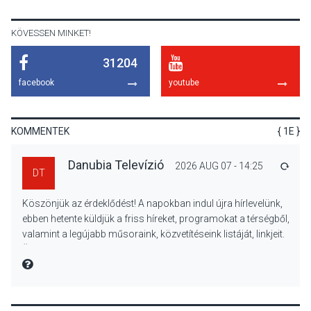
Királyi Palota
díszudvarában
KÖVESSEN MINKET!
31204
KULTÚRA
2026 AUG 07
facebook
youtube
Dunavirág Ünnep Verőcén –
két nap a Duna élővilágának
jegyében
KOMMENTEK
{ 1E }
Danubia Televízió
2026 AUG 07 - 14:25
VÁLA
DT
TERMÉSZETI KÖRNYEZET
2026 AUG 07
Köszönjük az érdeklődést! A napokban indul újra hírlevelünk,
A napokban is nő a
ebben hetente küldjük a friss híreket, programokat a térségből,
talajközeli ózonmennyiség
valamint a legújabb műsoraink, közvetítéseink listáját, linkjeit.
Üdvözlettel: a Danubia Televízió csapata
MIRE MONDTA
KULTÚRA
2026 AUG 06