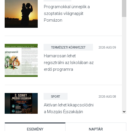
Programokkal ünneplik a
szoptatás világnapját
Pomázon
TERMÉSZETI KÖRNYEZET
2026 AUG 09
Hamarosan lehet
regisztrálni az Iskolában az
erdő programra
SPORT
2026 AUG 08
Aktívan lehet kikapcsolódni
a Mozgás Éjszakáján
Pócsmegyer-Surányban
ESEMÉNY
NAPTÁR