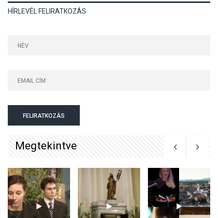
HÍRLEVÉL FELIRATKOZÁS
Mi a pszichológia, és miért
van rá szükségünk? –
Beszélgetés a Kacsakő
Irodalmi Színpadon
KULTÚRA
2026 AUG 06
Különleges csillagles lesz
Tahitótfaluban a Bodor
Majorban
FELIRATKOZÁS
Megtekintve
KULTÚRA
2026 AUG 06
Színek, közösség és
hagyomány – kiállítás
nyitotta meg az idei Irány
Surány Fesztivált