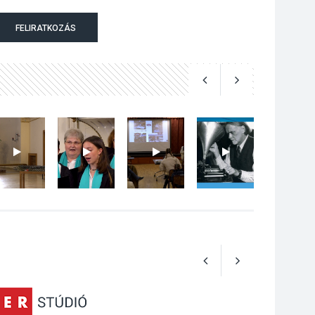
Nőtt a fontosabb nyári
FELIRATKOZÁS
gyümölcsök
termésmennyisége