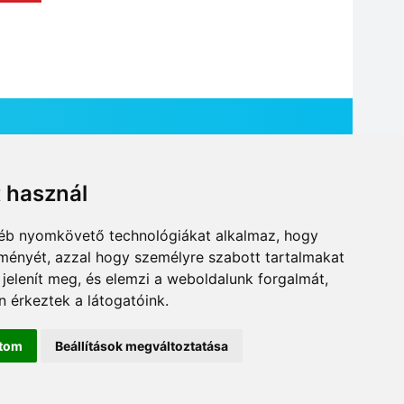
t használ
HÍR BEKÜLDÉSE
gyéb nyomkövető technológiákat alkalmaz, hogy
lményét, azzal hogy személyre szabott tartalmakat
 jelenít meg, és elemzi a weboldalunk forgalmát,
 érkeztek a látogatóink.
ítom
Beállítások megváltoztatása
DESIGN: NEOPLANE, WEB:
MOVAT