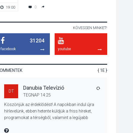
miért van rá
0
19:00
-
szükségünk? –
Beszélgetés a Kacsakő
Irodalmi Színpadon
KÖVESSEN MINKET!
KULTÚRA
2026 AUG 06
31204
Különleges csillagles
lesz Tahitótfaluban a
facebook
youtube
Bodor Majorban
KOMMENTEK
{ 1E }
KULTÚRA
2026 AUG 06
Danubia Televízió
Színek, közösség és
VÁLASZ
DT
hagyomány – kiállítás
TEGNAP 14:25
nyitotta meg az idei
Köszönjük az érdeklődést! A napokban indul újra
Irány Surány Fesztivált
hírlevelünk, ebben hetente küldjük a friss híreket,
programokat a térségből, valamint a legújabb
műsoraink, közvetítéseink listáját, linkjeit.
KULTÚRA
2026 AUG 05
Üdvözlettel: a Danubia Televízió csapata
MIRE MONDTA