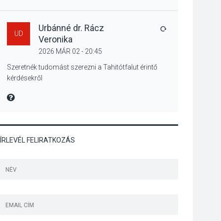
Mordái folk-rock
koncert lesz a
pilismaróti Duna-
Urbánné dr. Rácz
VÁLASZ
UD
parton
Veronika
2026 MÁR 02 - 20:45
KULTÚRA
2026 AUG 05
Szeretnék tudomást szerezni a Tahitótfalut érintő
kérdésekről
Különleges nyári
élményt kínálnak a
MIRE MONDTA
szabadtéri előadások
a Skanzenben
ÍRLEVÉL FELIRATKOZÁS
KÖZÉLET
2026 AUG 05
Szeptembertől
emelkednek a
parkolási díjak
Szentendrén
KÖZÉLET
2026 AUG 05