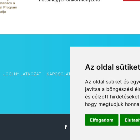
Az oldal sütike
JOGI NYILATKOZAT
KAPCSOLAT
OLDALTÉRKÉP
IMPRESSZUM
Az oldal sütiket és e
javítsa a böngészési é
és célzott hirdetéseket
hogy megtudjuk honnan
Elfogadom
Elutas