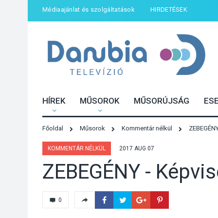
Médiaajánlat és szolgáltatások
HIRDETÉSEK
HÍREK
MŰSOROK
MŰSORÚJSÁG
ES
Főoldal
Műsorok
Kommentár nélkül
ZEBEGÉNY -
KOMMENTÁR NÉLKÜL
2017 AUG 07
ZEBEGÉNY - Képvise
0