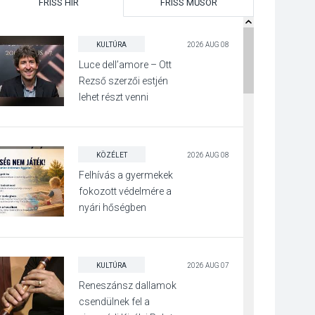
FRISS HÍR
FRISS MŰSOR
KULTÚRA
2026 AUG 08
Luce dell’amore – Ott
Rezső szerzői estjén
lehet részt venni
Visegrádon
KÖZÉLET
2026 AUG 08
Felhívás a gyermekek
fokozott védelmére a
nyári hőségben
KULTÚRA
2026 AUG 07
Reneszánsz dallamok
csendülnek fel a