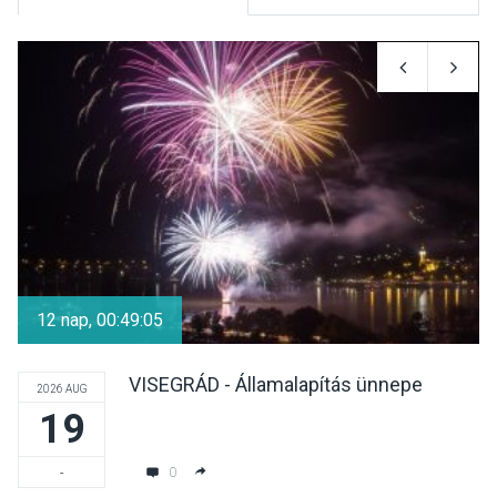
KULTÚRA
2026 AUG 05
Mordái folk-rock koncert
lesz a pilismaróti Duna-
parton
KULTÚRA
2026 AUG 05
Különleges nyári élményt
kínálnak a szabadtéri
12 nap, 00:49:05
előadások a Skanzenben
VISEGRÁD - Államalapítás ünnepe
2026 AUG
19
KÖZÉLET
2026 AUG 05
Szeptembertől emelkednek
0
-
a parkolási díjak