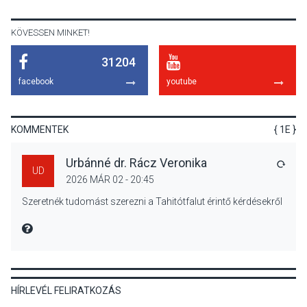
Szentendrén
KÖVESSEN MINKET!
31204
KÖZÉLET
2026 AUG 05
facebook
youtube
Nőtt a fontosabb nyári
gyümölcsök
termésmennyisége
KOMMENTEK
{ 1E }
Urbánné dr. Rácz Veronika
VÁLA
UD
2026 MÁR 02 - 20:45
KULTÚRA
2026 AUG 04
Szeretnék tudomást szerezni a Tahitótfalut érintő kérdésekről
Bogdányban programokkal
teli búcsúhétvége lesz
MIRE MONDTA
HÍRLEVÉL FELIRATKOZÁS
KÖZÉLET
2026 AUG 04