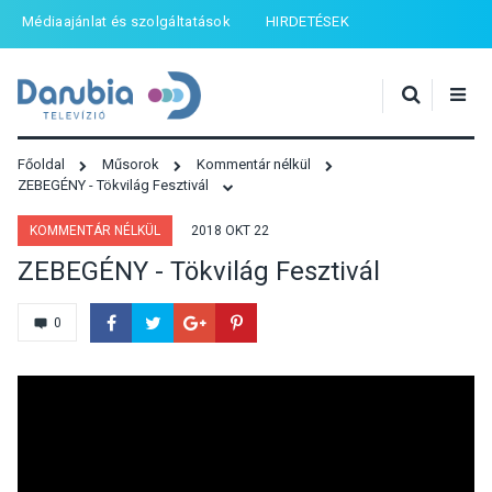
Médiaajánlat és szolgáltatások
HIRDETÉSEK
Főoldal
Műsorok
Kommentár nélkül
ZEBEGÉNY - Tökvilág Fesztivál
KOMMENTÁR NÉLKÜL
2018 OKT 22
ZEBEGÉNY - Tökvilág Fesztivál
0