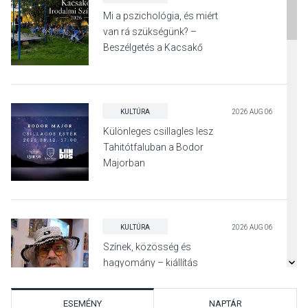
Mi a pszichológia, és miért
van rá szükségünk? –
Beszélgetés a Kacsakő
Irodalmi Színpadon
KULTÚRA
2026 AUG 06
Különleges csillagles lesz
Tahitótfaluban a Bodor
Majorban
KULTÚRA
2026 AUG 06
Színek, közösség és
hagyomány – kiállítás
nyitotta meg az idei Irány
Surány Fesztivált
ESEMÉNY
NAPTÁR