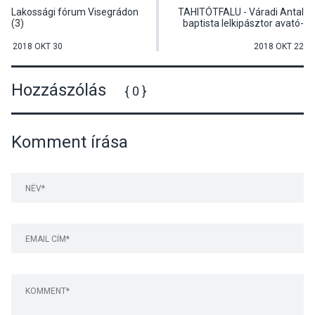
Lakossági fórum Visegrádon
TAHITÓTFALU - Váradi Antal
(3)
baptista lelkipásztor avató-
és beiktató ünnepsége
2018 OKT 30
2018 OKT 22
Hozzászólás
{ 0 }
Komment írása