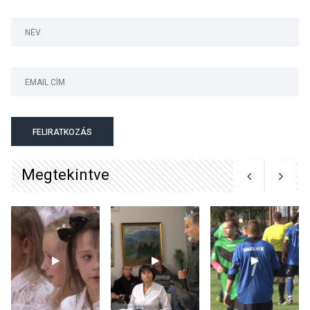
Jótékonysági
tanszergyűjtés lesz
Szigetmonostoron
KÖZÉLET
2026 AUG 04
Megújulnak Szentendre
FELIRATKOZÁS
játszóterei
Megtekintve
TERMÉSZETI KÖRNYEZET
2026 AUG 04
Kánikulában még
veszélyesebbek a
kullancsok