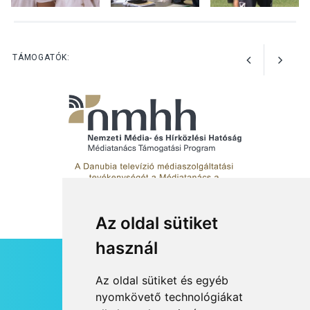
KULTÚRA
2026 AUG 03
Art Week: egy hét a
TÁMOGATÓK:
művészetek jegyében
Esztergomban
Az oldal sütiket
használ
HÍRLEVÉL
Az oldal sütiket és egyéb
RSS
nyomkövető technológiákat