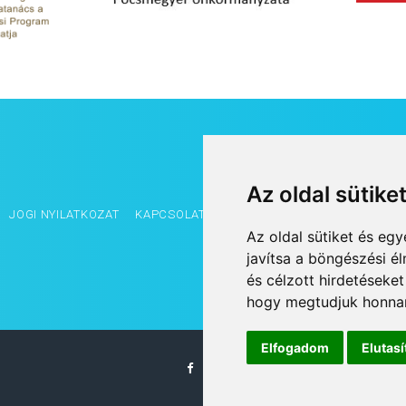
Az oldal sütike
JOGI NYILATKOZAT
KAPCSOLAT
OLDALTÉRKÉP
IMPRESSZUM
Az oldal sütiket és e
javítsa a böngészési é
és célzott hirdetéseket
hogy megtudjuk honnan
Elfogadom
Elutas