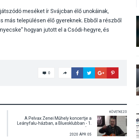
átszódó meséket ír Svájcban élő unokáinak,
s más településen élő gyereknek. Ebből a részből
yecske" hogyan jutott el a Csódi-hegyre, és
0
KÖVETKEZŐ
A Pelvax Zenei Műhely koncertje a
Leányfalu-házban, a Bluesklubban - 1.
rész
2020 ÁPR 05