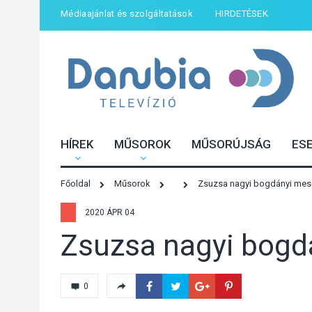
Médiaajánlat és szolgáltatások
HIRDETÉSEK
HÍREK
MŰSOROK
MŰSORÚJSÁG
ES
Főoldal
Műsorok
Zsuzsa nagyi bogdányi meséi
2020 ÁPR 04
Zsuzsa nagyi bogdá
0