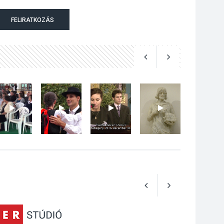
Szeptembertől
FELIRATKOZÁS
emelkednek a
parkolási díjak
Szentendrén