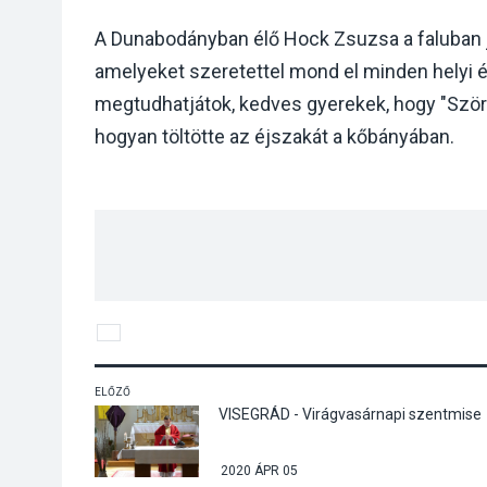
A Dunabodányban élő Hock Zsuzsa a faluban j
amelyeket szeretettel mond el minden helyi é
megtudhatjátok, kedves gyerekek, hogy "Szörn
hogyan töltötte az éjszakát a kőbányában.
ELŐZŐ
VISEGRÁD - Virágvasárnapi szentmise
2020 ÁPR 05