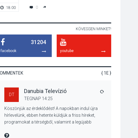
talajközeli
0
18:00
20:00
ózonmennyiség
KÖVESSEN MINKET!
KULTÚRA
2026 AUG 06
31204
Mi a pszichológia, és
miért van rá
facebook
youtube
szükségünk? –
Beszélgetés a Kacsakő
Irodalmi Színpadon
KOMMENTEK
{ 1E }
KULTÚRA
2026 AUG 06
Danubia Televízió
Különleges csillagles
VÁLASZ
DT
lesz Tahitótfaluban a
TEGNAP 14:25
Bodor Majorban
Köszönjük az érdeklődést! A napokban indul újra
hírlevelünk, ebben hetente küldjük a friss híreket,
programokat a térségből, valamint a legújabb
műsoraink, közvetítéseink listáját, linkjeit.
KULTÚRA
2026 AUG 06
Üdvözlettel: a Danubia Televízió csapata
MIRE MONDTA