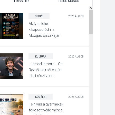
FRISS HÍR
FRISS MŰSOR
SPORT
2026 AUG 08
Aktívan lehet
kikapcsolódni a
Mozgás Éjszakáján
Pócsmegyer-
Surányban
KULTÚRA
2026 AUG 08
Luce dell’amore – Ott
Rezső szerzői estjén
lehet részt venni
Visegrádon
KÖZÉLET
2026 AUG 08
Felhívás a gyermekek
fokozott védelmére a