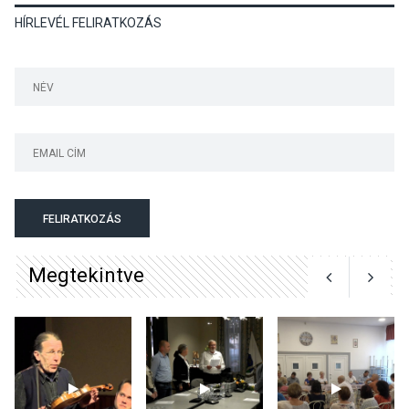
Mi a pszichológia, és miért
HÍRLEVÉL FELIRATKOZÁS
van rá szükségünk? –
Beszélgetés a Kacsakő
Irodalmi Színpadon
KULTÚRA
2026 AUG 06
Különleges csillagles lesz
Tahitótfaluban a Bodor
Majorban
FELIRATKOZÁS
Megtekintve
KULTÚRA
2026 AUG 06
Színek, közösség és
hagyomány – kiállítás
nyitotta meg az idei Irány
Surány Fesztivált