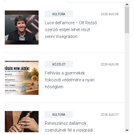
KULTÚRA
2026 AUG 08
Luce dell’amore – Ott Rezső
szerzői estjén lehet részt
venni Visegrádon
KÖZÉLET
2026 AUG 08
Felhívás a gyermekek
fokozott védelmére a nyári
hőségben
KULTÚRA
2026 AUG 07
Reneszánsz dallamok
csendülnek fel a visegrádi