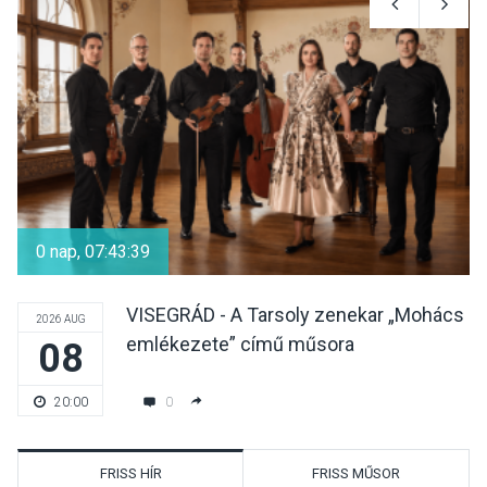
0 nap, 07:43:39
VISEGRÁD - A Tarsoly zenekar „Mohács
2026 AUG
emlékezete” című műsora
08
0
20:00
FRISS HÍR
FRISS MŰSOR