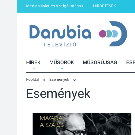
Médiaajánlat és szolgáltatások
HIRDETÉSEK
HÍREK
MŰSOROK
MŰSORÚJSÁG
ES
Főoldal
Események
Események