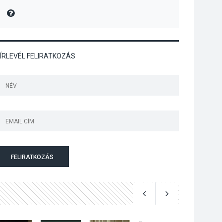
lesz Tahitótfaluban a
MIRE MONDTA
Bodor Majorban
ÍRLEVÉL FELIRATKOZÁS
KULTÚRA
2026 AUG 06
Színek, közösség és
hagyomány – kiállítás
nyitotta meg az idei
Irány Surány Fesztivált
KULTÚRA
2026 AUG 05
Mordái folk-rock
FELIRATKOZÁS
koncert lesz a
pilismaróti Duna-
parton
KULTÚRA
2026 AUG 05