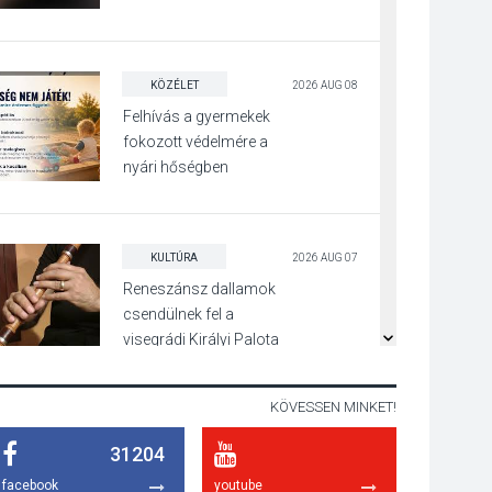
Visegrádon
KÖZÉLET
2026 AUG 08
Felhívás a gyermekek
fokozott védelmére a
nyári hőségben
KULTÚRA
2026 AUG 07
Reneszánsz dallamok
csendülnek fel a
visegrádi Királyi Palota
díszudvarában
KÖVESSEN MINKET!
KULTÚRA
2026 AUG 07
31204
Dunavirág Ünnep
facebook
youtube
Verőcén – két nap a