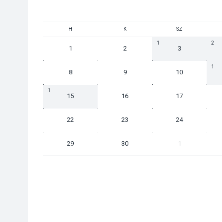
H
K
SZ
1
2
1
2
3
1
8
9
10
1
15
16
17
22
23
24
29
30
1