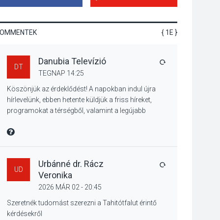
Duna élővilágának
jegyében
KOMMENTEK
{ 1E }
TERMÉSZETI KÖRNYEZET
Danubia Televízió
2026 AUG 07
VÁLASZ
A napokban is nő a
DT
TEGNAP 14:25
talajközeli
ózonmennyiség
Köszönjük az érdeklődést! A napokban indul újra
hírlevelünk, ebben hetente küldjük a friss híreket,
programokat a térségből, valamint a legújabb
műsoraink, közvetítéseink listáját, linkjeit.
KULTÚRA
2026 AUG 06
Üdvözlettel: a Danubia Televízió csapata
MIRE MONDTA
Mi a pszichológia, és
miért van rá
Urbánné dr. Rácz
szükségünk? –
VÁLASZ
UD
Veronika
Beszélgetés a Kacsakő
Irodalmi Színpadon
2026 MÁR 02 - 20:45
Szeretnék tudomást szerezni a Tahitótfalut érintő
KULTÚRA
2026 AUG 06
kérdésekről
Különleges csillagles