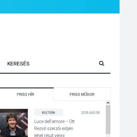
FRISS HÍR
FRISS MŰSOR
KULTÚRA
2026 AUG 08
Luce dell’amore – Ott
Rezső szerzői estjén
lehet részt venni