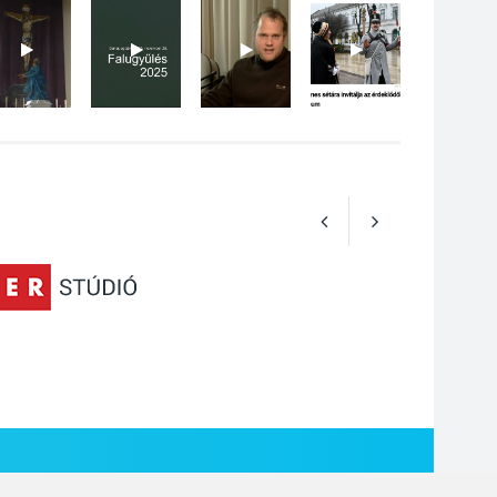
Különleges nyári
élményt kínálnak a
szabadtéri előadások
a Skanzenben
KÖZÉLET
2026 AUG 05
Szeptembertől
emelkednek a
parkolási díjak
Szentendrén
KÖZÉLET
2026 AUG 05
Nőtt a fontosabb nyári
gyümölcsök
termésmennyisége