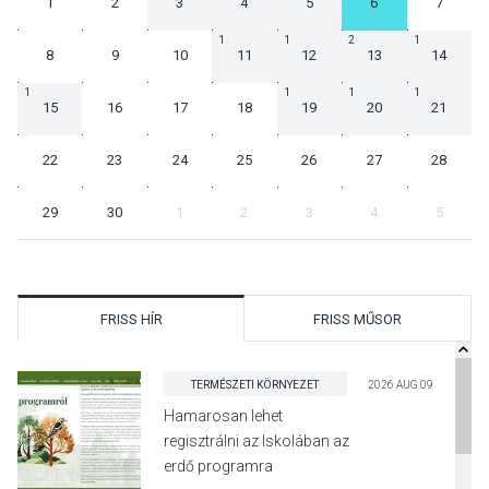
1
2
3
4
5
6
7
1
1
2
1
8
9
10
11
12
13
14
1
1
1
1
15
16
17
18
19
20
21
22
23
24
25
26
27
28
29
30
1
2
3
4
5
FRISS HÍR
FRISS MŰSOR
TERMÉSZETI KÖRNYEZET
2026 AUG 09
Hamarosan lehet
regisztrálni az Iskolában az
erdő programra