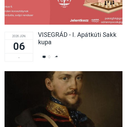
VISEGRÁD - I. Apátkúti Sakk
2026 JÚN
kupa
06
0
-