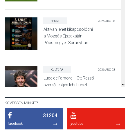
SPORT
2026 AUG 08
Aktívan lehet kikapcsolódni
a Mozgás Éjszakáján
Pócsmegyer-Surányban
KULTÚRA
2026 AUG 08
Luce dell’amore – Ott Rezső
szerzői estjén lehet részt
venni Visegrádon
KÖVESSEN MINKET!
31204
KÖZÉLET
2026 AUG 08
facebook
youtube
Felhívás a gyermekek