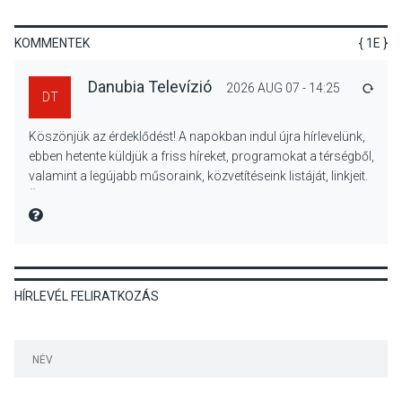
fokozott védelmére a nyári
hőségben
KOMMENTEK
{ 1E }
Danubia Televízió
2026 AUG 07 - 14:25
VÁLA
DT
KULTÚRA
2026 AUG 07
Köszönjük az érdeklődést! A napokban indul újra hírlevelünk,
Reneszánsz dallamok
ebben hetente küldjük a friss híreket, programokat a térségből,
csendülnek fel a visegrádi
valamint a legújabb műsoraink, közvetítéseink listáját, linkjeit.
Királyi Palota
Üdvözlettel: a Danubia Televízió csapata
díszudvarában
MIRE MONDTA
KULTÚRA
2026 AUG 07
Dunavirág Ünnep Verőcén –
HÍRLEVÉL FELIRATKOZÁS
két nap a Duna élővilágának
jegyében