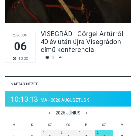
VISEGRÁD - Görgei Artúrról
2026 JÚN
40 év után újra Visegrádon
06
című konferencia
0
10:00
NAPTÁR NÉZET
10:13:13
MA - 2026 AUGUSZTUS 9
2026 JÚNIUS
H
K
SZ
CS
P
SZ
V
1
2
1
2