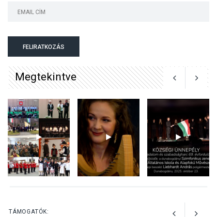
TERMÉSZETI KÖRNYEZET
2026 AUG 07
A napokban is nő a
talajközeli ózonmennyiség
FELIRATKOZÁS
Megtekintve
KULTÚRA
2026 AUG 06
Mi a pszichológia, és miért
van rá szükségünk? –
Beszélgetés a Kacsakő
Irodalmi Színpadon
KULTÚRA
2026 AUG 06
Különleges csillagles lesz
Tahitótfaluban a Bodor
Majorban
TÁMOGATÓK: