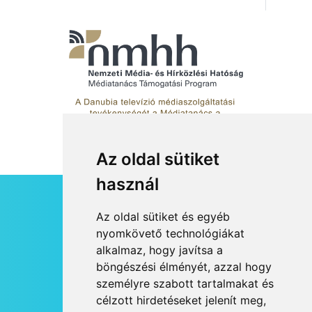
KULTÚRA
2026 AUG 06
Színek, közösség és
hagyomány – kiállítás
nyitotta meg az idei Irány
Surány Fesztivált
Az oldal sütiket
KULTÚRA
2026 AUG 05
használ
Mordái folk-rock koncert
lesz a pilismaróti Duna-
HÍRLEVÉL
Az oldal sütiket és egyéb
parton
RSS
nyomkövető technológiákat
alkalmaz, hogy javítsa a
JOGI NYILATKOZAT
böngészési élményét, azzal hogy
KAPCSOLAT
személyre szabott tartalmakat és
KULTÚRA
2026 AUG 05
OLDALTÉRKÉP
célzott hirdetéseket jelenít meg,
Különleges nyári élményt
IMPRESSZUM