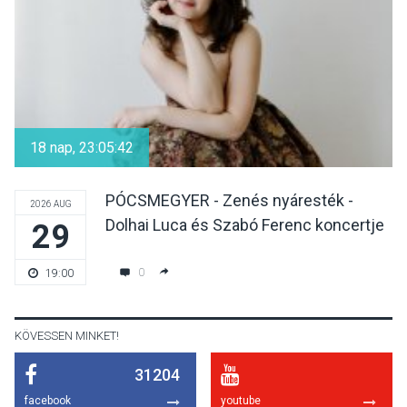
KULTÚRA
2026 AUG 09
Barokk udvarlás – Régizenei
koncertsorozatot lehet
18 nap, 23:05:42
hallgatni Szentendrén
PÓCSMEGYER - Zenés nyáresték -
2026 AUG
Dolhai Luca és Szabó Ferenc koncertje
29
KULTÚRA
2026 AUG 09
Programokkal ünneplik a
0
19:00
szoptatás világnapját
Pomázon
KÖVESSEN MINKET!
31204
TERMÉSZETI KÖRNYEZET
2026 AUG 09
facebook
youtube