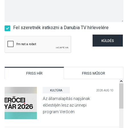
Fel szeretnék iratkozni a Danubia TV hírlevelére
KÜLDÉS
FRISS HÍR
FRISS MŰSOR
KULTÚRA
2026 AUG 10
Az államalapítás napjának
előestéjén lesz az ünnepi
program Verőcén