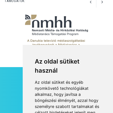
TÁMOGATÓK:
Az oldal sütiket
használ
HÍRLEVÉL
Az oldal sütiket és egyéb
RSS
nyomkövető technológiákat
alkalmaz, hogy javítsa a
JOGI NYILATKOZAT
böngészési élményét, azzal hogy
KAPCSOLAT
személyre szabott tartalmakat és
OLDALTÉRKÉP
célzott hirdetéseket jelenít meg,