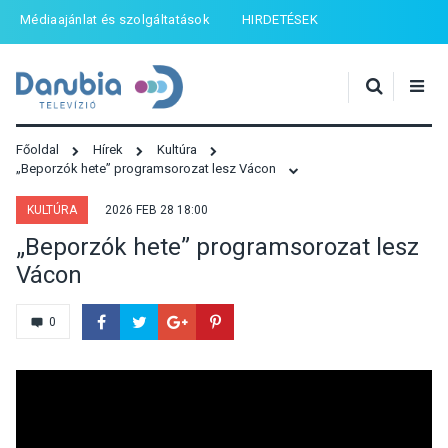
Médiaajánlat és szolgáltatások
HIRDETÉSEK
Főoldal
Hírek
Kultúra
„Beporzók hete” programsorozat lesz Vácon
KULTÚRA
2026 FEB 28 18:00
„Beporzók hete” programsorozat lesz
Vácon
0