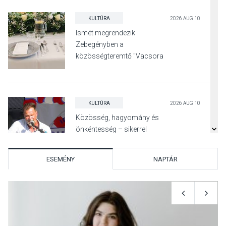
KULTÚRA
2026 AUG 10
Ismét megrendezik
Zebegényben a
közösségteremtő "Vacsora
fehérben" programot
KULTÚRA
2026 AUG 10
Közösség, hagyomány és
önkéntesség – sikerrel
zárult az idei Irány Surány
ESEMÉNY
NAPTÁR
KULTÚRA
2026 AUG 10
Már várják a jelentkezőket a
szüreti főzőversenyre
Pócsmegyer-Surányban