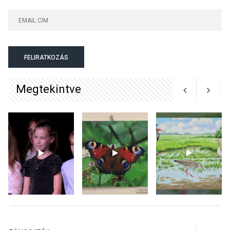
KÖZÉLET
2026 AUG 08
Felhívás a gyermekek
fokozott védelmére a nyári
hőségben
FELIRATKOZÁS
Megtekintve
KULTÚRA
2026 AUG 07
Reneszánsz dallamok
csendülnek fel a visegrádi
Királyi Palota
díszudvarában
KULTÚRA
2026 AUG 07
Dunavirág Ünnep Verőcén –
két nap a Duna élővilágának
jegyében