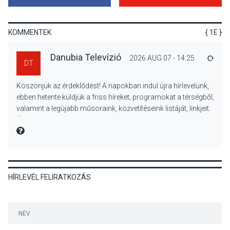
Hamarosan lehet
regisztrálni az Iskolában az
erdő programra
KOMMENTEK
{ 1E }
Danubia Televízió
2026 AUG 07 - 14:25
VÁLA
DT
SPORT
2026 AUG 08
Köszönjük az érdeklődést! A napokban indul újra hírlevelünk,
Aktívan lehet kikapcsolódni
ebben hetente küldjük a friss híreket, programokat a térségből,
a Mozgás Éjszakáján
valamint a legújabb műsoraink, közvetítéseink listáját, linkjeit.
Pócsmegyer-Surányban
Üdvözlettel: a Danubia Televízió csapata
MIRE MONDTA
KULTÚRA
2026 AUG 08
HÍRLEVÉL FELIRATKOZÁS
Luce dell’amore – Ott Rezső
szerzői estjén lehet részt
venni Visegrádon