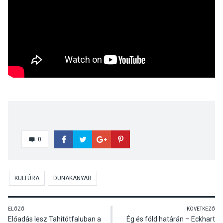
0
KULTÚRA
DUNAKANYAR
ELŐZŐ
KÖVETKEZŐ
Előadás lesz Tahitótfaluban a
Ég és föld határán – Eckhart