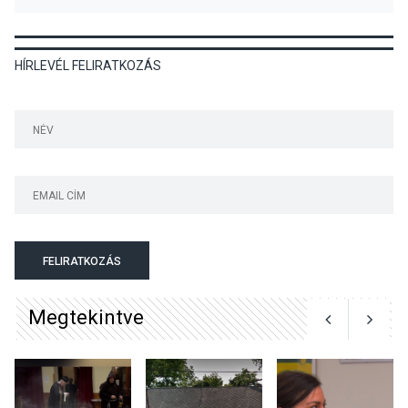
HÍRLEVÉL FELIRATKOZÁS
KÖZÉLET
2026 AUG 04
Jótékonysági
tanszergyűjtés lesz
Szigetmonostoron
KÖZÉLET
2026 AUG 04
Megújulnak Szentendre
FELIRATKOZÁS
játszóterei
Megtekintve
TERMÉSZETI KÖRNYEZET
2026 AUG 04