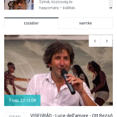
Színek, közösség és
hagyomány – kiállítás
nyitotta meg az idei Irány
Surány Fesztivált
ESEMÉNY
NAPTÁR
KULTÚRA
2026 AUG 05
Mordái folk-rock koncert
lesz a pilismaróti Duna-
parton
KULTÚRA
2026 AUG 05
Különleges nyári élményt
kínálnak a szabadtéri
7 nap, 23:13:07
előadások a Skanzenben
VISEGRÁD - Luce dell'amore - Ott Rezső
2026 AUG