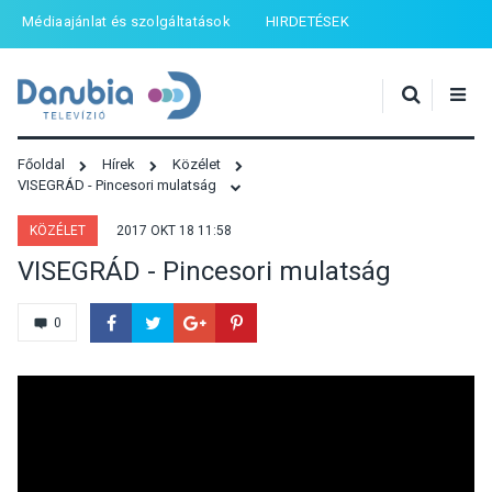
Médiaajánlat és szolgáltatások
HIRDETÉSEK
Főoldal
Hírek
Közélet
VISEGRÁD - Pincesori mulatság
KÖZÉLET
2017 OKT 18 11:58
VISEGRÁD - Pincesori mulatság
0