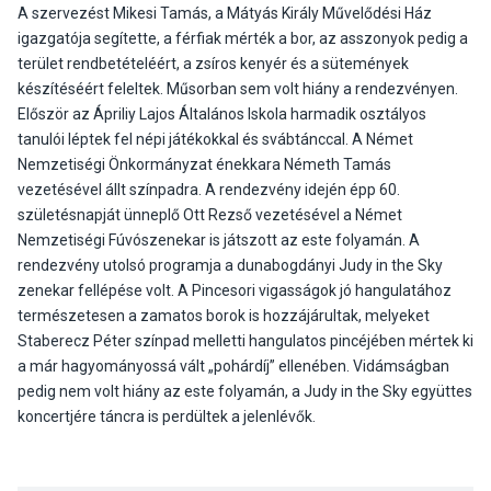
A szervezést Mikesi Tamás, a Mátyás Király Művelődési Ház
igazgatója segítette, a férfiak mérték a bor, az asszonyok pedig a
terület rendbetételéért, a zsíros kenyér és a sütemények
készítéséért feleltek. Műsorban sem volt hiány a rendezvényen.
Először az Ápriliy Lajos Általános Iskola harmadik osztályos
tanulói léptek fel népi játékokkal és svábtánccal. A Német
Nemzetiségi Önkormányzat énekkara Németh Tamás
vezetésével állt színpadra. A rendezvény idején épp 60.
születésnapját ünneplő Ott Rezső vezetésével a Német
Nemzetiségi Fúvószenekar is játszott az este folyamán. A
rendezvény utolsó programja a dunabogdányi Judy in the Sky
zenekar fellépése volt. A Pincesori vigasságok jó hangulatához
természetesen a zamatos borok is hozzájárultak, melyeket
Staberecz Péter színpad melletti hangulatos pincéjében mértek ki
a már hagyományossá vált „pohárdíj” ellenében. Vidámságban
pedig nem volt hiány az este folyamán, a Judy in the Sky együttes
koncertjére táncra is perdültek a jelenlévők.