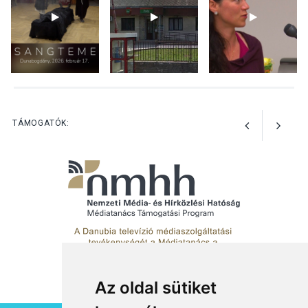
Kánikulában még
veszélyesebbek a
kullancsok
KULTÚRA
2026 AUG 03
Art Week: egy hét a
TÁMOGATÓK:
művészetek jegyében
Esztergomban
Az oldal sütiket