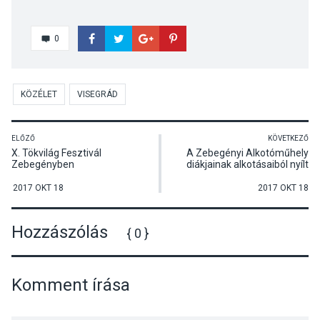
0
KÖZÉLET
VISEGRÁD
ELŐZŐ
KÖVETKEZŐ
X. Tökvilág Fesztivál
A Zebegényi Alkotóműhely
Zebegényben
diákjainak alkotásaiból nyílt
kiállítás a dunakanyari
településen
2017 OKT 18
2017 OKT 18
Hozzászólás
{ 0 }
Komment írása