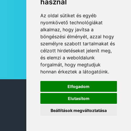
használ
HÍRLEVÉL
Az oldal sütiket és egyéb
RSS
nyomkövető technológiákat
alkalmaz, hogy javítsa a
JOGI NYILATKOZAT
böngészési élményét, azzal hogy
KAPCSOLAT
személyre szabott tartalmakat és
OLDALTÉRKÉP
célzott hirdetéseket jelenít meg,
IMPRESSZUM
és elemzi a weboldalunk
HÍR BEKÜLDÉSE
forgalmát, hogy megtudjuk
honnan érkeztek a látogatóink.
Elfogadom
© 2026 DANUBIA TV
Elutasítom
Beállítások megváltoztatása
DESIGN: NEOPLANE, WEB:
MOVAT