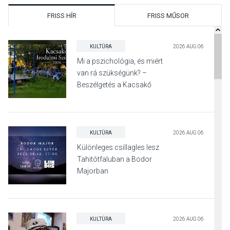
FRISS HÍR
FRISS MŰSOR
KULTÚRA
2026 AUG 06
Mi a pszichológia, és miért
van rá szükségünk? –
Beszélgetés a Kacsakő
Irodalmi Színpadon
KULTÚRA
2026 AUG 06
Különleges csillagles lesz
Tahitótfaluban a Bodor
Majorban
KULTÚRA
2026 AUG 06