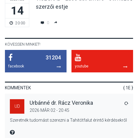
szerzői estje
14
KÖZÉLET
2026 AUG 05
Szeptembertől emelkednek
0
20:00
a parkolási díjak
Szentendrén
KÖVESSEN MINKET!
31204
KÖZÉLET
2026 AUG 05
facebook
youtube
Nőtt a fontosabb nyári
gyümölcsök
termésmennyisége
KOMMENTEK
{ 1E }
Urbánné dr. Rácz Veronika
VÁLA
UD
2026 MÁR 02 - 20:45
KULTÚRA
2026 AUG 04
Szeretnék tudomást szerezni a Tahitótfalut érintő kérdésekről
Bogdányban programokkal
teli búcsúhétvége lesz
MIRE MONDTA