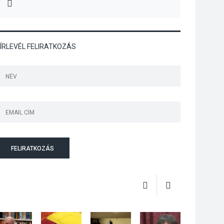
MIRE MONDTA
Jótékonysági
tanszergyűjtés lesz
Szigetmonostoron
ÍRLEVÉL FELIRATKOZÁS
KÖZÉLET
2026 AUG 04
Megújulnak Szentendre
játszóterei
FELIRATKOZÁS
TERMÉSZETI KÖRNYEZET
2026 AUG 04
Kánikulában még
veszélyesebbek a
kullancsok