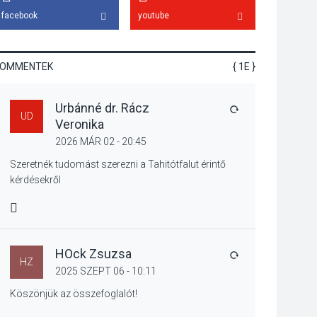
emelkednek a
facebook
youtube
parkolási díjak
Szentendrén
KOMMENTEK
{ 1E }
KÖZÉLET
2026 AUG 05
Urbánné dr. Rácz
Nőtt a fontosabb nyári
VÁLASZ
UD
Veronika
gyümölcsök
termésmennyisége
2026 MÁR 02 - 20:45
Szeretnék tudomást szerezni a Tahitótfalut érintő
kérdésekről
KULTÚRA
2026 AUG 04
MIRE MONDTA
Bogdányban
programokkal teli
búcsúhétvége lesz
HOck Zsuzsa
VÁLASZ
HZ
2025 SZEPT 06 - 10:11
Köszönjük az összefoglalót!
KÖZÉLET
2026 AUG 04