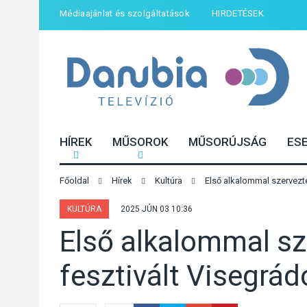
Médiaajánlat és szolgáltatások
HIRDETÉSEK
HÍREK
MŰSOROK
MŰSORÚJSÁG
ES
Főoldal
Hírek
Kultúra
Első alkalommal szervezt
KULTÚRA
2025 JÚN 03 10:36
Első alkalommal sz
fesztivált Visegrád