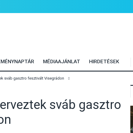
EMÉNYNAPTÁR
MÉDIAAJÁNLAT
HIRDETÉSEK
ek sváb gasztro fesztivált Visegrádon
erveztek sváb gasztro
on