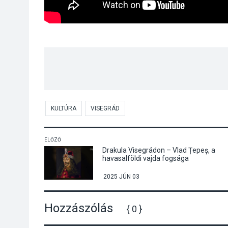
KULTÚRA
VISEGRÁD
ELŐZŐ
Drakula Visegrádon – Vlad Țepeș, a
havasalföldi vajda fogsága
2025 JÚN 03
Hozzászólás
{ 0 }