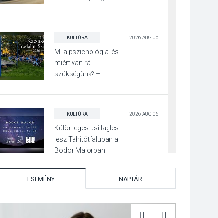
KULTÚRA
2026 AUG 06
Mi a pszichológia, és
miért van rá
szükségünk? –
Beszélgetés a Kacsakő
Irodalmi Színpadon
KULTÚRA
2026 AUG 06
Különleges csillagles
lesz Tahitótfaluban a
Bodor Majorban
ESEMÉNY
NAPTÁR
KULTÚRA
2026 AUG 06
Színek, közösség és
hagyomány – kiállítás