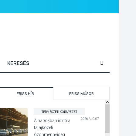
FRISS HÍR
FRISS MŰSOR
TERMÉSZETI KÖRNYEZET
2026 AUG 07
A napokban is nő a
talajközeli
ózonmennyiség