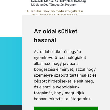
Az oldal sütiket
használ
HÍRLEVÉL
Az oldal sütiket és egyéb
RSS
nyomkövető technológiákat
alkalmaz, hogy javítsa a
JOGI NYILATKOZAT
böngészési élményét, azzal hogy
KAPCSOLAT
személyre szabott tartalmakat és
OLDALTÉRKÉP
célzott hirdetéseket jelenít meg,
IMPRESSZUM
és elemzi a weboldalunk
HÍR BEKÜLDÉSE
forgalmát, hogy megtudjuk
honnan érkeztek a látogatóink.