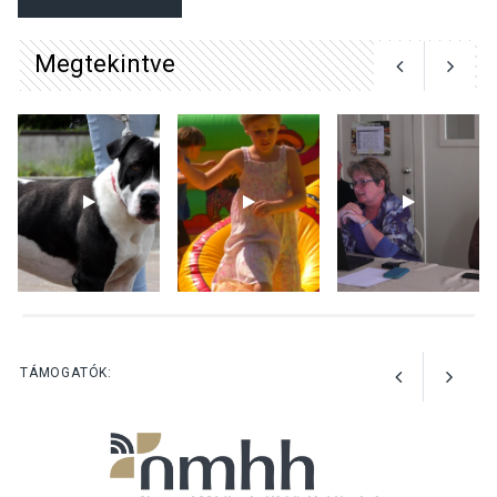
tanszergyűjtés lesz
Szigetmonostoron
Megtekintve
KÖZÉLET
2026 AUG 04
Megújulnak Szentendre
játszóterei
TERMÉSZETI KÖRNYEZET
2026 AUG 04
Kánikulában még
TÁMOGATÓK:
veszélyesebbek a
kullancsok