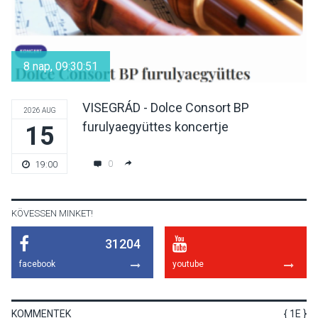
KULTÚRA
2026 AUG 05
Mordái folk-rock koncert
lesz a pilismaróti Duna-
8 nap, 09:30:50
parton
VISEGRÁD - Dolce Consort BP
2026 AUG
furulyaegyüttes koncertje
15
KULTÚRA
2026 AUG 05
Különleges nyári élményt
0
19:00
kínálnak a szabadtéri
előadások a Skanzenben
KÖVESSEN MINKET!
31204
KÖZÉLET
2026 AUG 05
facebook
youtube
Szeptembertől emelkednek
a parkolási díjak
Szentendrén
KOMMENTEK
{ 1E }