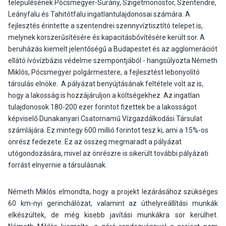
településének Pócsmegyer-Surány, Szigetmonostor, Szentendre,
Leányfalu és Tahitótfalu ingatlantulajdonosai számára. A
fejlesztés érintette a szentendrei szennyvíztisztító telepet is,
melynek korszerűsítésére és kapacitásbővítésére került sor. A
beruházás kiemelt jelentőségű a Budapestet és az agglomerációt
ellátó ívóvízbázis védelme szempontjából - hangsúlyozta Németh
Miklós, Pócsmegyer polgármestere, a fejlesztést lebonyolító
társulás elnöke. A pályázat benyújtásának feltétele volt az is,
hogy a lakosság is hozzájáruljon a költségekhez. Az ingatlan
tulajdonosok 180-200 ezer forintot fizettek be a lakosságot
képviselő Dunakanyari Csatornamű Vízgazdálkodási Társulat
számlájára. Ez mintegy 600 millió forintot tesz ki, ami a 15%-os
önrész fedezete. Ez az összeg megmaradt a pályázat
utógondozására, mivel az önrészre is sikerült további pályázati
forrást elnyernie a társulásnak.
Németh Miklós elmondta, hogy a projekt lezárásához szükséges
60 km-nyi gerinchálózat, valamint az úthelyreállítási munkák
elkészültek, de még kisebb javítási munkákra sor kerülhet.