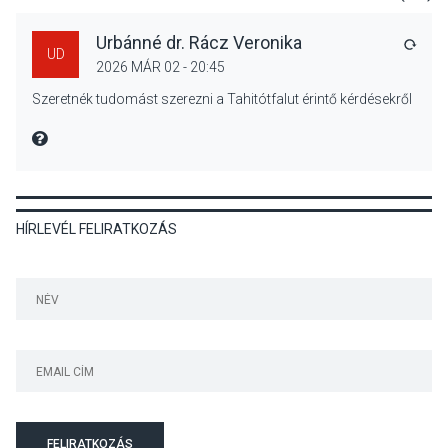
Urbánné dr. Rácz Veronika
VÁLA
UD
2026 MÁR 02 - 20:45
KÖZÉLET
2026 AUG 05
Szeretnék tudomást szerezni a Tahitótfalut érintő kérdésekről
Nőtt a fontosabb nyári
gyümölcsök
MIRE MONDTA
termésmennyisége
HÍRLEVÉL FELIRATKOZÁS
KULTÚRA
2026 AUG 04
Bogdányban programokkal
teli búcsúhétvége lesz
KÖZÉLET
2026 AUG 04
Jótékonysági
FELIRATKOZÁS