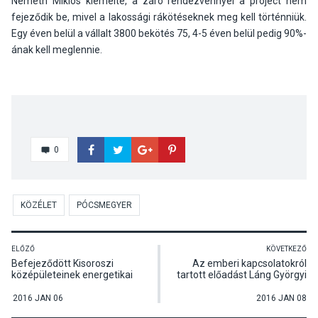
Németh Miklós kiemelte, a záró rendezvénnyel a project nem
fejeződik be, mivel a lakossági rákötéseknek meg kell történniük.
Egy éven belül a vállalt 3800 bekötés 75, 4-5 éven belül pedig 90%-
ának kell meglennie.
0
KÖZÉLET
PÓCSMEGYER
ELŐZŐ
KÖVETKEZŐ
Befejeződött Kisoroszi
Az emberi kapcsolatokról
középületeinek energetikai
tartott előadást Láng Györgyi
korszerűsítése
szakpszichológus
Dunabogdányban
2016 JAN 06
2016 JAN 08