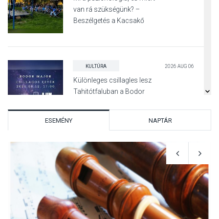
van rá szükségünk? –
Beszélgetés a Kacsakő
Irodalmi Színpadon
KULTÚRA
2026 AUG 06
Különleges csillagles lesz
Tahitótfaluban a Bodor
Majorban
ESEMÉNY
NAPTÁR
KULTÚRA
2026 AUG 06
Színek, közösség és
hagyomány – kiállítás
nyitotta meg az idei Irány
Surány Fesztivált