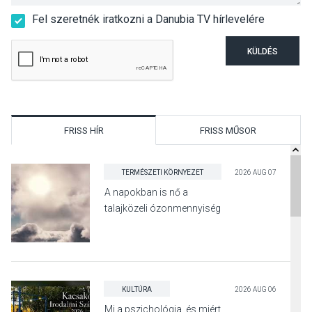
Fel szeretnék iratkozni a Danubia TV hírlevelére
KÜLDÉS
FRISS HÍR
FRISS MŰSOR
TERMÉSZETI KÖRNYEZET
2026 AUG 07
A napokban is nő a
talajközeli ózonmennyiség
KULTÚRA
2026 AUG 06
Mi a pszichológia, és miért