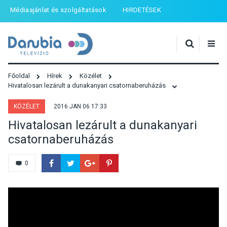
Médiaajánlat és szolgáltatások
HIRDETÉSEK
Főoldal
Hírek
Közélet
Hivatalosan lezárult a dunakanyari csatornaberuházás
KÖZÉLET
2016 JAN 06 17:33
Hivatalosan lezárult a dunakanyari
csatornaberuházás
0