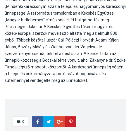
„Mindenki karácsonya” azaz a település hagyományos karácsonyi
ünnepsége. A református templomban a Kecskés Együttes
„Magyar betlehemes” című koncertjét hallgathatták meg
Pócsmegyer lakosai. A Kecskés Együttes főként magyar és
közép-európai szerzők műveit szólaltatta meg az elmúlt 800
évből. Többek között Huszár Gál, Pálóczi Horváth Ádám, Kájoni
János, Bozóky Mihály és Walther von der Vogelweide
szerzeményei csendültek fel az est során. A koncert után az
ünneplő közösség a Bocskai térre vonult, ahol Zákányné dr. Szőke
Tímea jegyző mondott köszöntőt. A karácsonyi ünnepség végén
a település önkormányzata forró teával, pogácsával és
süteménnyel vendégelte meg az ünneplőket.
0