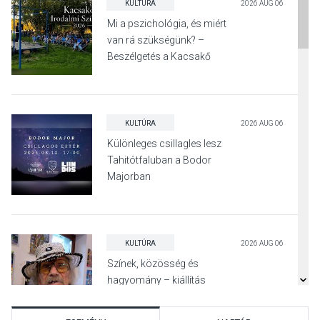
KULTÚRA
2026 AUG 06
Mi a pszichológia, és miért
van rá szükségünk? –
Beszélgetés a Kacsakő
Irodalmi Színpadon
KULTÚRA
2026 AUG 06
Különleges csillagles lesz
Tahitótfaluban a Bodor
Majorban
KULTÚRA
2026 AUG 06
Színek, közösség és
hagyomány – kiállítás
nyitotta meg az idei Irány
Surány Fesztivált