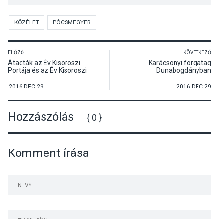
KÖZÉLET
PÓCSMEGYER
ELŐZŐ
KÖVETKEZŐ
Átadták az Év Kisoroszi
Karácsonyi forgatag
Portája és az Év Kisoroszi
Dunabogdányban
Embere kitüntetéseket a
karácsonyi ünnepségen
2016 DEC 29
2016 DEC 29
Hozzászólás
{ 0 }
Komment írása