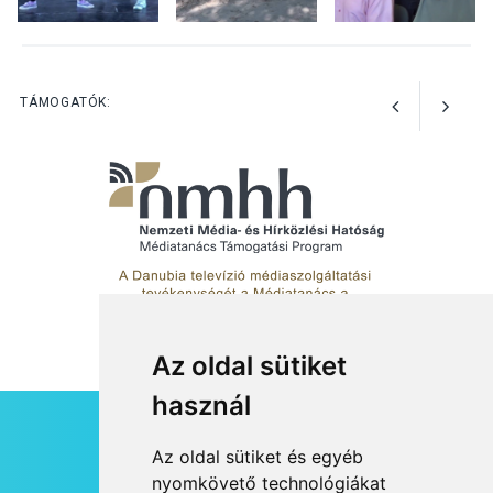
KULTÚRA
2026 AUG 03
Art Week: egy hét a
TÁMOGATÓK:
művészetek jegyében
Esztergomban
Az oldal sütiket
használ
HÍRLEVÉL
Az oldal sütiket és egyéb
RSS
nyomkövető technológiákat