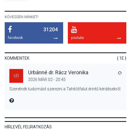
a parkolási díjak
Szentendrén
KÖVESSEN MINKET!
31204
KÖZÉLET
2026 AUG 05
facebook
youtube
Nőtt a fontosabb nyári
gyümölcsök
termésmennyisége
KOMMENTEK
{ 1E }
Urbánné dr. Rácz Veronika
VÁLA
UD
2026 MÁR 02 - 20:45
KULTÚRA
2026 AUG 04
Szeretnék tudomást szerezni a Tahitótfalut érintő kérdésekről
Bogdányban programokkal
teli búcsúhétvége lesz
MIRE MONDTA
HÍRLEVÉL FELIRATKOZÁS