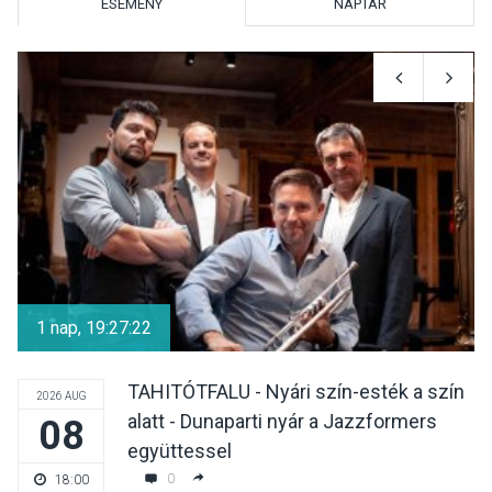
ESEMÉNY
NAPTÁR
KULTÚRA
2026 AUG 05
Mordái folk-rock koncert
lesz a pilismaróti Duna-
parton
KULTÚRA
2026 AUG 05
Különleges nyári élményt
kínálnak a szabadtéri
1 nap, 19:27:21
előadások a Skanzenben
TAHITÓTFALU - Nyári szín-esték a szín
2026 AUG
alatt - Dunaparti nyár a Jazzformers
08
KÖZÉLET
2026 AUG 05
együttessel
Szeptembertől emelkednek
0
18:00