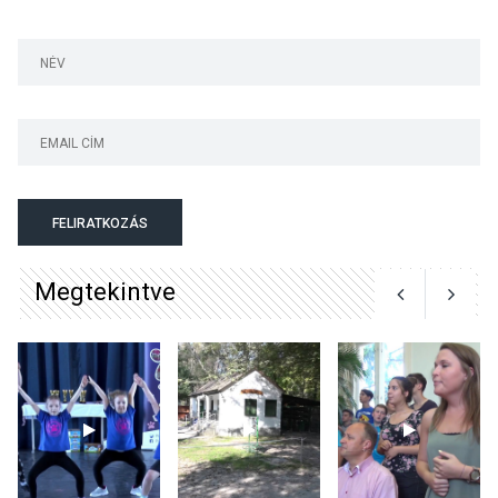
KÖZÉLET
2026 AUG 04
Jótékonysági
tanszergyűjtés lesz
Szigetmonostoron
KÖZÉLET
2026 AUG 04
Megújulnak Szentendre
FELIRATKOZÁS
játszóterei
Megtekintve
TERMÉSZETI KÖRNYEZET
2026 AUG 04
Kánikulában még
veszélyesebbek a
kullancsok