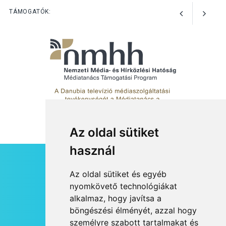
előadások a Skanzenben
TÁMOGATÓK:
Az oldal sütiket
használ
HÍRLEVÉL
Az oldal sütiket és egyéb
RSS
nyomkövető technológiákat
alkalmaz, hogy javítsa a
JOGI NYILATKOZAT
böngészési élményét, azzal hogy
KAPCSOLAT
személyre szabott tartalmakat és