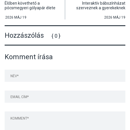
Élőben követhető a
Interaktív bábszínházat
pócsmegyeri gólyapár élete
szerveznek a gyerekeknek
Pócsmegyeren
2026 MÁJ 19
2026 MÁJ 19
Hozzászólás
{ 0 }
Komment írása