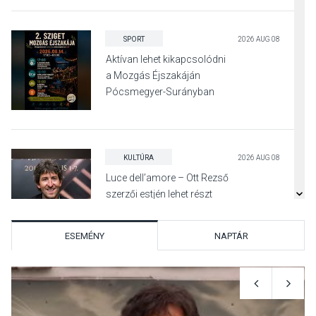
SPORT
2026 AUG 08
Aktívan lehet kikapcsolódni
a Mozgás Éjszakáján
Pócsmegyer-Surányban
KULTÚRA
2026 AUG 08
Luce dell’amore – Ott Rezső
szerzői estjén lehet részt
venni Visegrádon
ESEMÉNY
NAPTÁR
KÖZÉLET
2026 AUG 08
Felhívás a gyermekek
fokozott védelmére a nyári