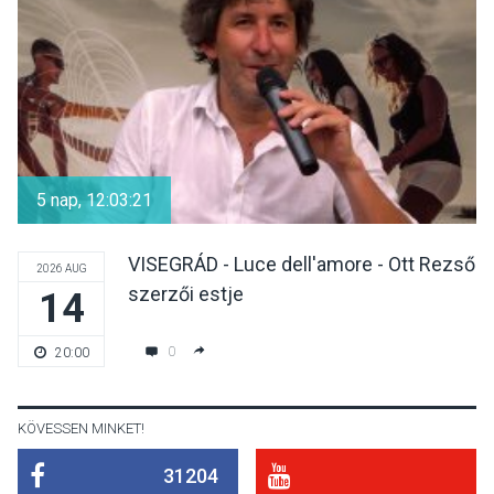
hőségben
KULTÚRA
2026 AUG 07
Reneszánsz dallamok
csendülnek fel a visegrádi
5 nap, 12:03:20
Királyi Palota
díszudvarában
VISEGRÁD - Luce dell'amore - Ott Rezső
2026 AUG
szerzői estje
14
KULTÚRA
2026 AUG 07
Dunavirág Ünnep Verőcén –
0
20:00
két nap a Duna élővilágának
jegyében
KÖVESSEN MINKET!
31204
TERMÉSZETI KÖRNYEZET
2026 AUG 07