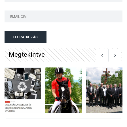
KULTÚRA
2026 AUG 06
Színek, közösség és
hagyomány – kiállítás
nyitotta meg az idei Irány
FELIRATKOZÁS
Surány Fesztivált
Megtekintve
KULTÚRA
2026 AUG 05
Mordái folk-rock koncert
lesz a pilismaróti Duna-
parton
KULTÚRA
2026 AUG 05
Különleges nyári élményt
kínálnak a szabadtéri