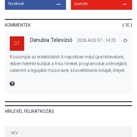
facebook
youtube
A napokban is nő a
talajközeli ózonmennyiség
KOMMENTEK
{ 1E }
Danubia Televízió
2026 AUG 07 - 14:25
VÁLA
DT
KULTÚRA
2026 AUG 06
Köszönjük az érdeklődést! A napokban indul újra hírlevelünk,
Mi a pszichológia, és miért
ebben hetente küldjük a friss híreket, programokat a térségből,
van rá szükségünk? –
valamint a legújabb műsoraink, közvetítéseink listáját, linkjeit.
Beszélgetés a Kacsakő
Üdvözlettel: a Danubia Televízió csapata
Irodalmi Színpadon
MIRE MONDTA
KULTÚRA
2026 AUG 06
HÍRLEVÉL FELIRATKOZÁS
Különleges csillagles lesz
Tahitótfaluban a Bodor
Majorban