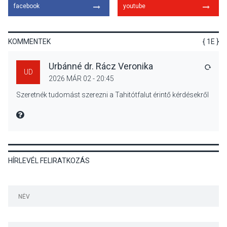
facebook
youtube
Bogdányban programokkal
teli búcsúhétvége lesz
KOMMENTEK
{ 1E }
Urbánné dr. Rácz Veronika
VÁLA
UD
2026 MÁR 02 - 20:45
KÖZÉLET
2026 AUG 04
Szeretnék tudomást szerezni a Tahitótfalut érintő kérdésekről
Jótékonysági
tanszergyűjtés lesz
MIRE MONDTA
Szigetmonostoron
HÍRLEVÉL FELIRATKOZÁS
KÖZÉLET
2026 AUG 04
Megújulnak Szentendre
játszóterei