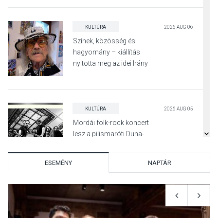
KULTÚRA
2026 AUG 06
Színek, közösség és
hagyomány – kiállítás
nyitotta meg az idei Irány
Surány Fesztivált
KULTÚRA
2026 AUG 05
Mordái folk-rock koncert
lesz a pilismaróti Duna-
parton
ESEMÉNY
NAPTÁR
KULTÚRA
2026 AUG 05
Különleges nyári élményt
kínálnak a szabadtéri