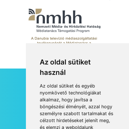
metakommunikációs
foglalkozások Szentendrén
Az oldal sütiket
használ
HÍRLEVÉL
Az oldal sütiket és egyéb
RSS
nyomkövető technológiákat
alkalmaz, hogy javítsa a
JOGI NYILATKOZAT
böngészési élményét, azzal hogy
KAPCSOLAT
személyre szabott tartalmakat és
OLDALTÉRKÉP
célzott hirdetéseket jelenít meg,
IMPRESSZUM
és elemzi a weboldalunk