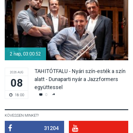
előadások a Skanzenben
KÖZÉLET
2026 AUG 05
Szeptembertől emelkednek
a parkolási díjak
2 nap, 03:00:51
Szentendrén
TAHITÓTFALU - Nyári szín-esték a szín
2026 AUG
alatt - Dunaparti nyár a Jazzformers
08
KÖZÉLET
2026 AUG 05
együttessel
Nőtt a fontosabb nyári
0
18:00
gyümölcsök
termésmennyisége
KÖVESSEN MINKET!
31204
KULTÚRA
2026 AUG 04