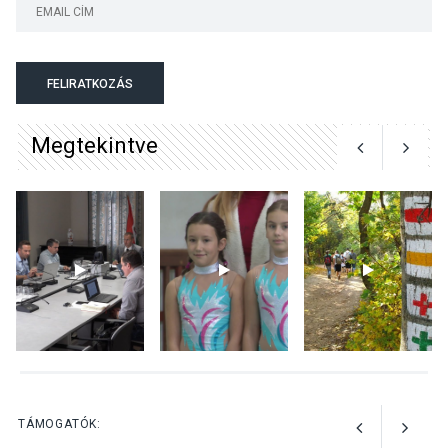
TERMÉSZETI KÖRNYEZET
2026 AUG 04
Kánikulában még
FELIRATKOZÁS
veszélyesebbek a
kullancsok
Megtekintve
KULTÚRA
2026 AUG 03
Art Week: egy hét a
művészetek jegyében
Esztergomban
KULTÚRA
2026 AUG 03
A kimondatlan üzenetek
TÁMOGATÓK:
nyomában – Ingyenes