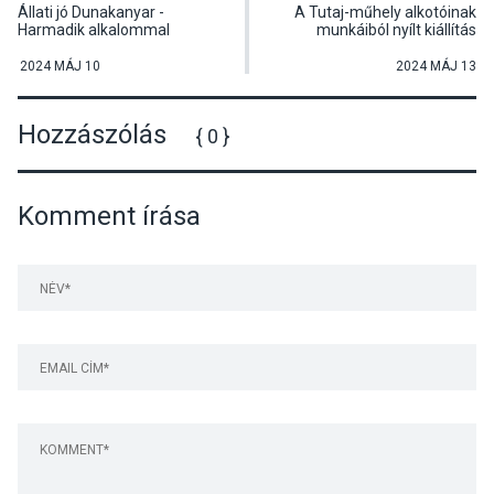
Állati jó Dunakanyar -
A Tutaj-műhely alkotóinak
Harmadik alkalommal
munkáiból nyílt kiállítás
szerveztek állatvédelmi
Dunabogdányban
rendezvényt
2024 MÁJ 10
2024 MÁJ 13
Dunabogdányban
Hozzászólás
{ 0 }
Komment írása