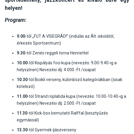
helyen!
Program:
9.00
-től „FUT A VISEGRÁD!” (indulás az Ált. iskolától,
érkezés Sportcentrum)
9.30
-tól Zenés reggeli torna Henriettel
10.00
-től Kispályás foci kupa (nevezés: 9.00-9.40-ig a
helyszínen) Nevezési díj: 4.000.-Ft /csapat
10.30
-tól Bicikli verseny, különböző kategóriákban (sisak
kötelező)
11.00
-tól Strand röplabda kupa (nevezés: 10.00-10.40-ig a
helyszínen) Nevezési díj: 2.000.-Ft /csapat
11
.
30
-tól Kick-box bemutató Ralffal (kesztyűzés
egymással)
13.30
-tól Gyermek íjászverseny