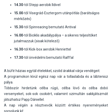
14.30
-tól Stepp aerobik Ildivel
15.00
-től Visegrád-Esztergom utánpótlás (barátságos
mérkőzés)
15.30
-tól Spinreacing bemutató Antival
16.00
-tól Biciklis akadálypálya – a sikeres teljesítőket
jutalmazzuk (sisak kötelező)
16.30
-tól Kick-box aerobik Henriettel
17.30
-tól önvédelmi bemutató Ralffal
A büfé házias egytál ételekkel, szolid árakkal várja vendégeit.
A programokon kívül egész nap vár a tollaslabda és a lábtenisz
pálya.
Többször hirdetünk célba rúgó, célba lövő és célba dobó
versenyeket, sok-sok csokiért, valamint szimultán sakkjátszmát
játszhatsz Papp Dániellel.
A nap végén a résztvevők között értékes nyereményeket
sorsolunk ki!