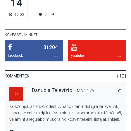
14
KULTÚRA
2026 AUG 05
Mordái folk-rock koncert
0
17:00
lesz a pilismaróti Duna-
parton
KÖVESSEN MINKET!
31204
KULTÚRA
2026 AUG 05
facebook
youtube
Különleges nyári élményt
kínálnak a szabadtéri
előadások a Skanzenben
KOMMENTEK
{ 1E }
Danubia Televízió
MA 14:25
VÁLA
DT
KÖZÉLET
2026 AUG 05
Köszönjük az érdeklődést! A napokban indul újra hírlevelünk,
Szeptembertől emelkednek
ebben hetente küldjük a friss híreket, programokat a térségből,
a parkolási díjak
valamint a legújabb műsoraink, közvetítéseink listáját, linkjeit.
Szentendrén
Üdvözlettel: a Danubia Televízió csapata