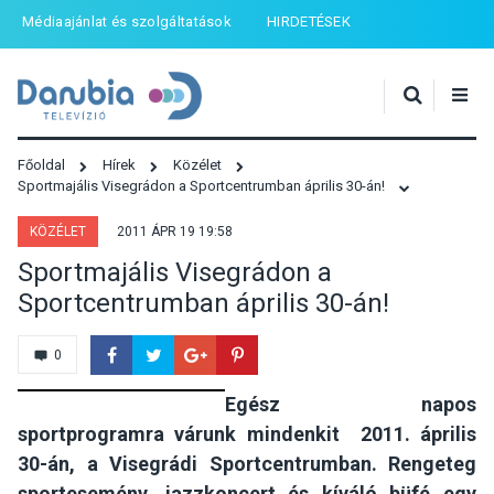
Médiaajánlat és szolgáltatások
HIRDETÉSEK
Főoldal
Hírek
Közélet
Sportmajális Visegrádon a Sportcentrumban április 30-án!
KÖZÉLET
2011 ÁPR 19 19:58
Sportmajális Visegrádon a
Sportcentrumban április 30-án!
0
Egész napos
sportprogramra várunk mindenkit 2011. április
30-án, a Visegrádi Sportcentrumban. Rengeteg
sportesemény, jazzkoncert és kíváló büfé egy