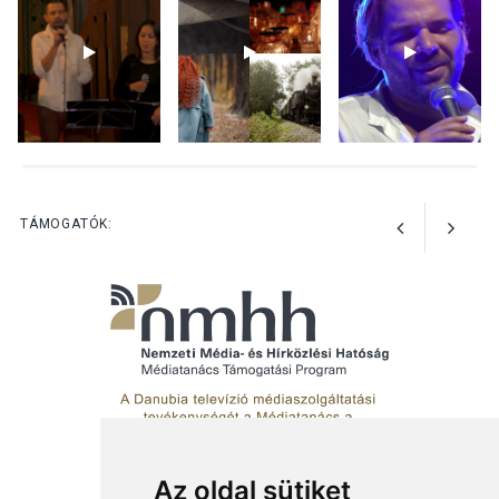
tanszergyűjtés lesz
Szigetmonostoron
KÖZÉLET
2026 AUG 04
Megújulnak Szentendre
játszóterei
TÁMOGATÓK:
Az oldal sütiket