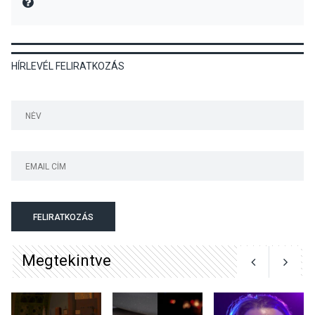
MIRE MONDTA
KÖZÉLET
2026 AUG 05
HÍRLEVÉL FELIRATKOZÁS
Nőtt a fontosabb nyári
gyümölcsök
termésmennyisége
KULTÚRA
2026 AUG 04
Bogdányban programokkal
teli búcsúhétvége lesz
FELIRATKOZÁS
Megtekintve
KÖZÉLET
2026 AUG 04
Jótékonysági