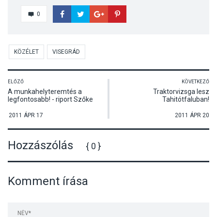
0
KÖZÉLET
VISEGRÁD
ELŐZŐ
KÖVETKEZŐ
A munkahelyteremtés a
Traktorvizsga lesz
legfontosabb! - riport Szőke
Tahitótfaluban!
Istvánnal, Szob
polgármesterével a 2011-es
2011 ÁPR 17
2011 ÁPR 20
költségvetésről
Hozzászólás
{ 0 }
Komment írása