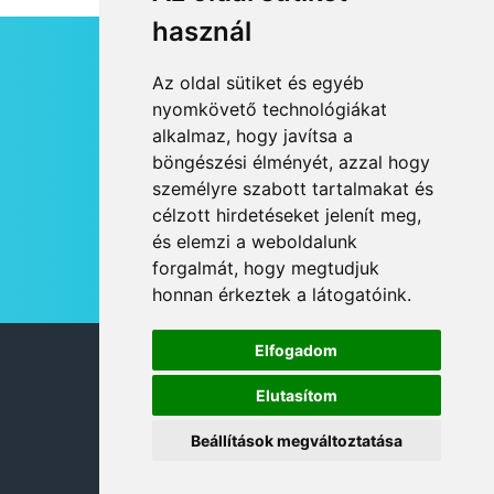
használ
HÍRLEVÉL
Az oldal sütiket és egyéb
RSS
nyomkövető technológiákat
alkalmaz, hogy javítsa a
JOGI NYILATKOZAT
böngészési élményét, azzal hogy
KAPCSOLAT
személyre szabott tartalmakat és
OLDALTÉRKÉP
célzott hirdetéseket jelenít meg,
IMPRESSZUM
és elemzi a weboldalunk
HÍR BEKÜLDÉSE
forgalmát, hogy megtudjuk
honnan érkeztek a látogatóink.
Elfogadom
© 2026 DANUBIA TV
Elutasítom
Beállítások megváltoztatása
DESIGN: NEOPLANE, WEB:
MOVAT