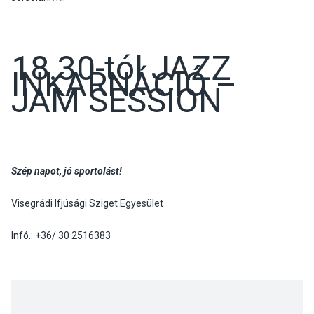
18.30-tól JAZZ
INKARNÁCIÓ –
JAM SESSION
Szép napot, jó sportolást!
Visegrádi Ifjúsági Sziget Egyesület
Infó.: +36/ 30 2516383