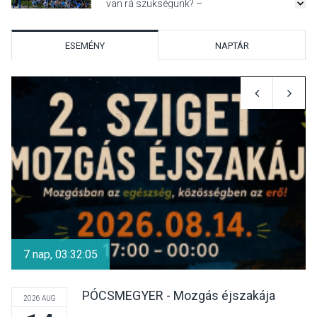
van rá szükségünk? –
Beszélgetés a Kacsakő
Irodalmi Színpadon
ESEMÉNY
NAPTÁR
KULTÚRA
2026 AUG 06
Különleges csillagles lesz
Tahitótfaluban a Bodor
Majorban
KULTÚRA
2026 AUG 06
Színek, közösség és
hagyomány – kiállítás
7 nap, 03:32:04
nyitotta meg az idei Irány
Surány Fesztivált
PÓCSMEGYER - Mozgás éjszakája
2026 AUG