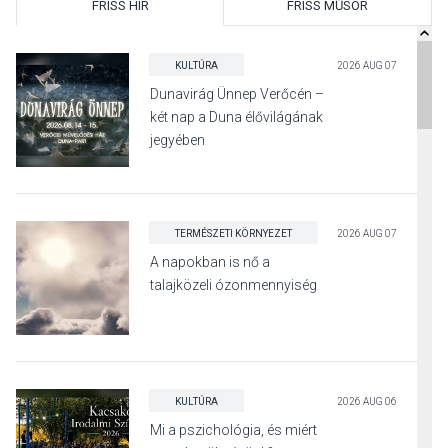
FRISS HÍR
FRISS MŰSOR
KULTÚRA
2026 AUG 07
Dunavirág Ünnep Verőcén –
két nap a Duna élővilágának
jegyében
TERMÉSZETI KÖRNYEZET
2026 AUG 07
A napokban is nő a
talajközeli ózonmennyiség
KULTÚRA
2026 AUG 06
Mi a pszichológia, és miért