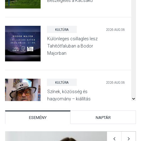
Beszélgetés a Kacsakő
Irodalmi Színpadon
KULTÚRA
2026 AUG 06
Különleges csillagles lesz
Tahitótfaluban a Bodor
Majorban
KULTÚRA
2026 AUG 06
Színek, közösség és
hagyomány – kiállítás
nyitotta meg az idei Irány
Surány Fesztivált
ESEMÉNY
NAPTÁR
KULTÚRA
2026 AUG 05