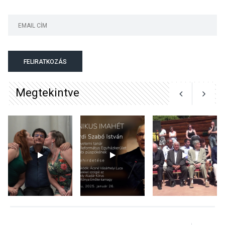
Szigetmonostoron
KÖZÉLET
2026 AUG 04
Megújulnak Szentendre
FELIRATKOZÁS
játszóterei
Megtekintve
TERMÉSZETI KÖRNYEZET
2026 AUG 04
Kánikulában még
veszélyesebbek a
kullancsok
KULTÚRA
2026 AUG 03