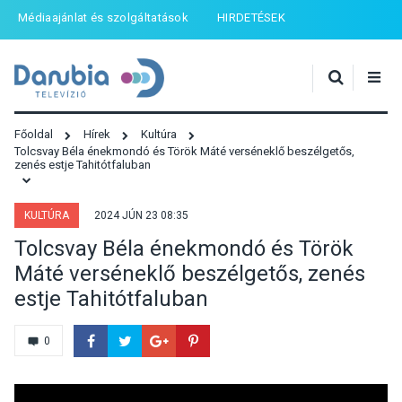
Médiaajánlat és szolgáltatások
HIRDETÉSEK
Főoldal
Hírek
Kultúra
Tolcsvay Béla énekmondó és Török Máté verséneklő beszélgetős,
zenés estje Tahitótfaluban
KULTÚRA
2024 JÚN 23 08:35
Tolcsvay Béla énekmondó és Török
Máté verséneklő beszélgetős, zenés
estje Tahitótfaluban
0