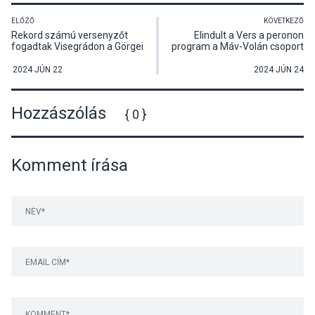
ELŐZŐ
KÖVETKEZŐ
Rekord számú versenyzőt
Elindult a Vers a peronon
fogadtak Visegrádon a Görgei
program a Máv-Volán csoport
Artúr Történelmi Tanulmányi
jóvoltából
Versenyen
2024 JÚN 22
2024 JÚN 24
Hozzászólás
{ 0 }
Komment írása