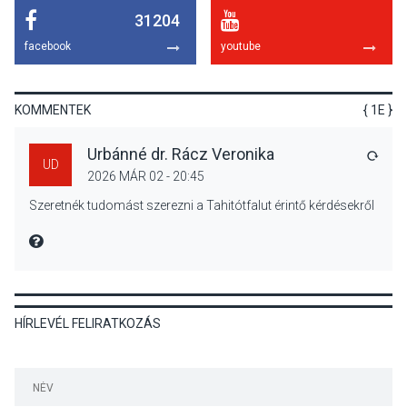
31204
KÖZÉLET
2026 AUG 05
facebook
youtube
Nőtt a fontosabb nyári
gyümölcsök
termésmennyisége
KOMMENTEK
{ 1E }
Urbánné dr. Rácz Veronika
VÁLA
UD
2026 MÁR 02 - 20:45
KULTÚRA
2026 AUG 04
Szeretnék tudomást szerezni a Tahitótfalut érintő kérdésekről
Bogdányban programokkal
teli búcsúhétvége lesz
MIRE MONDTA
HÍRLEVÉL FELIRATKOZÁS
KÖZÉLET
2026 AUG 04
Jótékonysági
tanszergyűjtés lesz