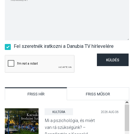
Fel szeretnék iratkozni a Danubia TV hírlevelére
KÜLDÉS
FRISS HÍR
FRISS MŰSOR
KULTÚRA
2026 AUG 06
Mi a pszichológia, és miért
van rá szükségünk? –