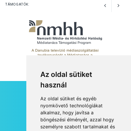
Art Week: egy hét a
TÁMOGATÓK:
művészetek jegyében
Esztergomban
Az oldal sütiket
használ
HÍRLEVÉL
Az oldal sütiket és egyéb
RSS
nyomkövető technológiákat
alkalmaz, hogy javítsa a
JOGI NYILATKOZAT
böngészési élményét, azzal hogy
KAPCSOLAT
személyre szabott tartalmakat és
OLDALTÉRKÉP