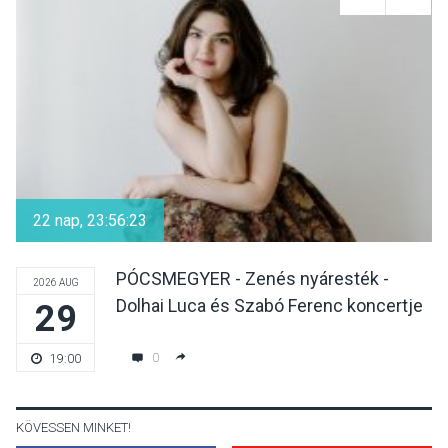
Mordái folk-rock koncert
lesz a pilismaróti Duna-
parton
KULTÚRA
2026 AUG 05
Különleges nyári élményt
kínálnak a szabadtéri
22 nap, 23:56:22
előadások a Skanzenben
PÓCSMEGYER - Zenés nyáresték -
2026 AUG
Dolhai Luca és Szabó Ferenc koncertje
29
KÖZÉLET
2026 AUG 05
Szeptembertől emelkednek
0
19:00
a parkolási díjak
Szentendrén
KÖVESSEN MINKET!