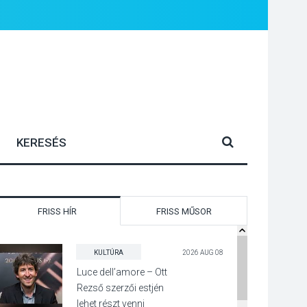
FRISS HÍR
FRISS MŰSOR
KULTÚRA
2026 AUG 08
Luce dell’amore – Ott
Rezső szerzői estjén
lehet részt venni