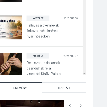
Visegrádon
KÖZÉLET
2026 AUG 08
Felhívás a gyermekek
fokozott védelmére a
nyári hőségben
KULTÚRA
2026 AUG 07
Reneszánsz dallamok
csendülnek fel a
visegrádi Királyi Palota
díszudvarában
ESEMÉNY
NAPTÁR
KULTÚRA
2026 AUG 07
Dunavirág Ünnep
Verőcén – két nap a