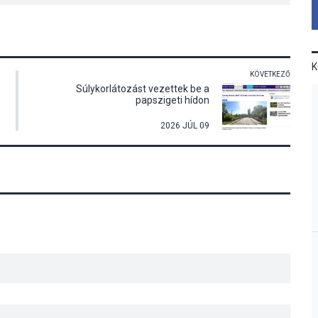
KÖVETKEZŐ
Súlykorlátozást vezettek be a
papszigeti hídon
2026 JÚL 09