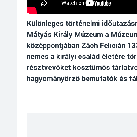
Különleges történelmi időutazásra
Mátyás Király Múzeum a Múzeumo
középpontjában Zách Felicián 133
nemes a királyi család életére tör
résztvevőket kosztümös tárlatve
hagyományőrző bemutatók és fákl