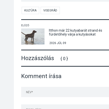
KULTÚRA
VISEGRÁD
ELŐZŐ
Itthon már 22 kutyabarát strand és
fürdetőhely várja a kutyásokat
2026 JÚL 09
Hozzászólás
{ 0 }
Komment írása