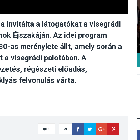
 invitálta a látogatókat a visegrádi
k Éjszakáján. Az idei program
0-as merénylete állt, amely során a
t a visegrádi palotában. A
zetés, régészeti előadás,
yás felvonulás várta.
0