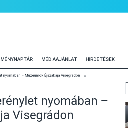
EMÉNYNAPTÁR
MÉDIAAJÁNLAT
HIRDETÉSEK
let nyomában – Múzeumok Éjszakája Visegrádon
erénylet nyomában –
ja Visegrádon