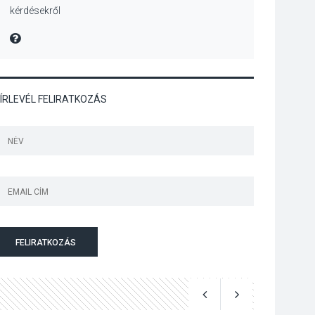
kérdésekről
Különleges nyári
élményt kínálnak a
MIRE MONDTA
szabadtéri előadások
a Skanzenben
ÍRLEVÉL FELIRATKOZÁS
KÖZÉLET
2026 AUG 05
Szeptembertől
emelkednek a
parkolási díjak
Szentendrén
KÖZÉLET
2026 AUG 05
Nőtt a fontosabb nyári
FELIRATKOZÁS
gyümölcsök
termésmennyisége