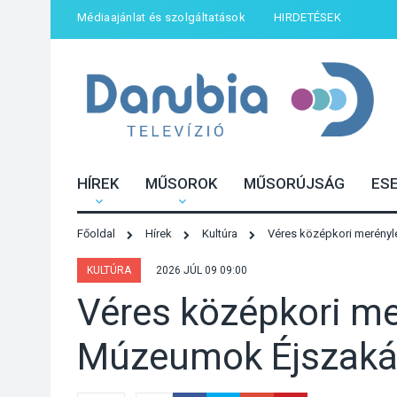
Médiaajánlat és szolgáltatások
HIRDETÉSEK
HÍREK
MŰSOROK
MŰSORÚJSÁG
ES
Főoldal
Hírek
Kultúra
Véres középkori merény
KULTÚRA
2026 JÚL 09 09:00
Véres középkori m
Múzeumok Éjszaká