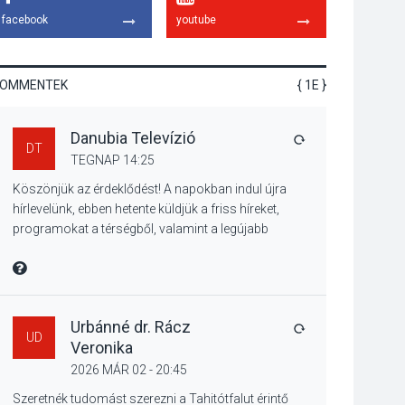
lesz Tahitótfaluban a
facebook
youtube
Bodor Majorban
KOMMENTEK
{ 1E }
KULTÚRA
2026 AUG 06
Danubia Televízió
Színek, közösség és
VÁLASZ
DT
hagyomány – kiállítás
TEGNAP 14:25
nyitotta meg az idei
Köszönjük az érdeklődést! A napokban indul újra
Irány Surány Fesztivált
hírlevelünk, ebben hetente küldjük a friss híreket,
programokat a térségből, valamint a legújabb
műsoraink, közvetítéseink listáját, linkjeit.
KULTÚRA
2026 AUG 05
Üdvözlettel: a Danubia Televízió csapata
MIRE MONDTA
Mordái folk-rock
koncert lesz a
pilismaróti Duna-
Urbánné dr. Rácz
VÁLASZ
UD
parton
Veronika
2026 MÁR 02 - 20:45
KULTÚRA
2026 AUG 05
Szeretnék tudomást szerezni a Tahitótfalut érintő