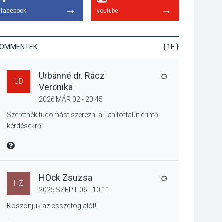
emelkednek a
facebook
youtube
parkolási díjak
Szentendrén
KOMMENTEK
{ 1E }
KÖZÉLET
2026 AUG 05
Urbánné dr. Rácz
Nőtt a fontosabb nyári
VÁLASZ
UD
Veronika
gyümölcsök
termésmennyisége
2026 MÁR 02 - 20:45
Szeretnék tudomást szerezni a Tahitótfalut érintő
kérdésekről
KULTÚRA
2026 AUG 04
MIRE MONDTA
Bogdányban
programokkal teli
búcsúhétvége lesz
HOck Zsuzsa
VÁLASZ
HZ
2025 SZEPT 06 - 10:11
Köszönjük az összefoglalót!
KÖZÉLET
2026 AUG 04