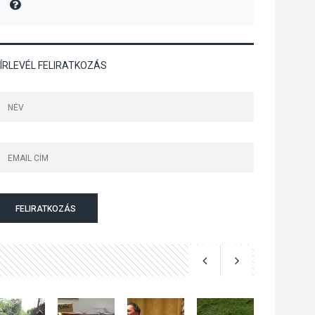
MIRE MONDTA
Jótékonysági
tanszergyűjtés lesz
Szigetmonostoron
ÍRLEVÉL FELIRATKOZÁS
KÖZÉLET
2026 AUG 04
Megújulnak Szentendre
játszóterei
FELIRATKOZÁS
TERMÉSZETI KÖRNYEZET
2026 AUG 04
Kánikulában még
veszélyesebbek a
kullancsok