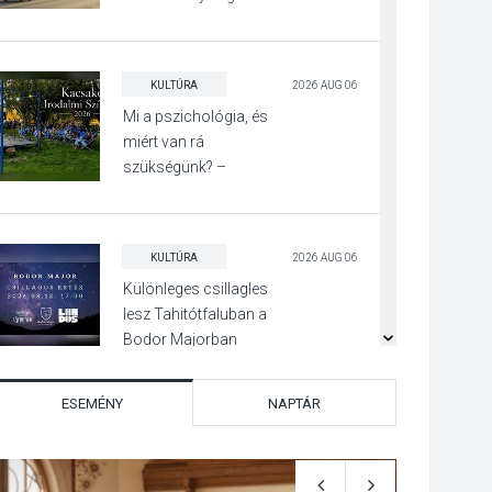
KULTÚRA
2026 AUG 06
Mi a pszichológia, és
miért van rá
szükségünk? –
Beszélgetés a Kacsakő
Irodalmi Színpadon
KULTÚRA
2026 AUG 06
Különleges csillagles
lesz Tahitótfaluban a
Bodor Majorban
ESEMÉNY
NAPTÁR
KULTÚRA
2026 AUG 06
Színek, közösség és
hagyomány – kiállítás