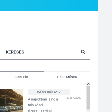
FRISS HÍR
FRISS MŰSOR
TERMÉSZETI KÖRNYEZET
2026 AUG 07
A napokban is nő a
talajközeli
ózonmennyiség