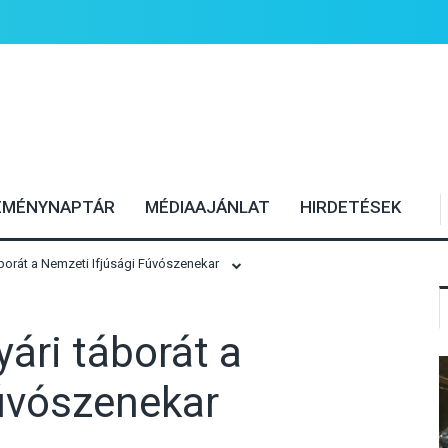
EMÉNYNAPTÁR
MÉDIAAJÁNLAT
HIRDETÉSEK
áborát a Nemzeti Ifjúsági Fúvószenekar
ári táborát a
úvószenekar