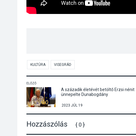
KULTÚRA
VISEGRÁD
ELŐZŐ
A századik életévét betöltő Erzsi nénit
ünnepelte Dunabogdány
2023 JÚL 19
Hozzászólás
{ 0 }