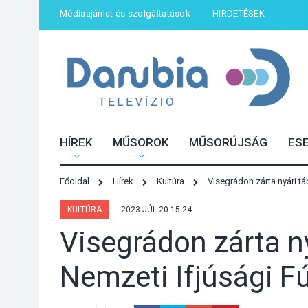
Médiaajánlat és szolgáltatások
HIRDETÉSEK
HÍREK
MŰSOROK
MŰSORÚJSÁG
ES
Főoldal
Hírek
Kultúra
Visegrádon zárta nyári t
KULTÚRA
2023 JÚL 20 15:24
Visegrádon zárta ny
Nemzeti Ifjúsági F