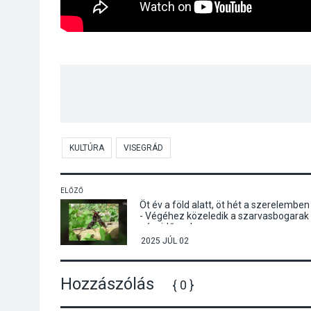
KULTÚRA
VISEGRÁD
ELŐZŐ
Öt év a föld alatt, öt hét a szerelemben
- Végéhez közeledik a szarvasbogarak
nászidőszaka
2025 JÚL 02
Hozzászólás
{ 0 }