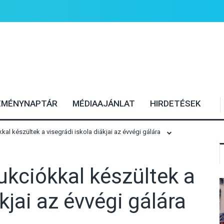
EMÉNYNAPTÁR
MÉDIAAJÁNLAT
HIRDETÉSEK
l készültek a visegrádi iskola diákjai az évvégi gálára
kciókkal készültek a
kjai az évvégi gálára