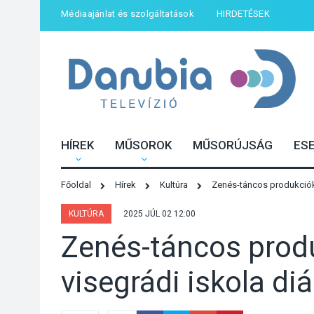
Médiaajánlat és szolgáltatások
HIRDETÉSEK
HÍREK
MŰSOROK
MŰSORÚJSÁG
ES
Főoldal
Hírek
Kultúra
Zenés-táncos produkciókka
KULTÚRA
2025 JÚL 02 12:00
Zenés-táncos produ
visegrádi iskola diá