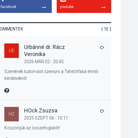
tanszergyűjtés lesz
facebook
youtube
Szigetmonostoron
KOMMENTEK
{ 1E }
KÖZÉLET
2026 AUG 04
Urbánné dr. Rácz
Megújulnak Szentendre
VÁLASZ
UD
Veronika
játszóterei
2026 MÁR 02 - 20:45
Szeretnék tudomást szerezni a Tahitótfalut érintő
kérdésekről
TERMÉSZETI KÖRNYEZET
MIRE MONDTA
2026 AUG 04
Kánikulában még
veszélyesebbek a
kullancsok
HOck Zsuzsa
VÁLASZ
HZ
2025 SZEPT 06 - 10:11
Köszönjük az összefoglalót!
KULTÚRA
2026 AUG 03