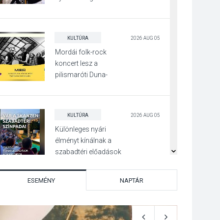
Irány Surány Fesztivált
KULTÚRA
2026 AUG 05
Mordái folk-rock
koncert lesz a
pilismaróti Duna-
parton
KULTÚRA
2026 AUG 05
Különleges nyári
élményt kínálnak a
szabadtéri előadások
a Skanzenben
ESEMÉNY
NAPTÁR
KÖZÉLET
2026 AUG 05
Szeptembertől
emelkednek a