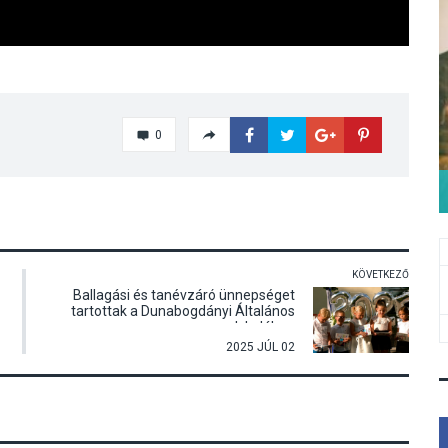
0
KÖVETKEZŐ
Ballagási és tanévzáró ünnepséget
tartottak a Dunabogdányi Általános
Iskolában
2025 JÚL 02