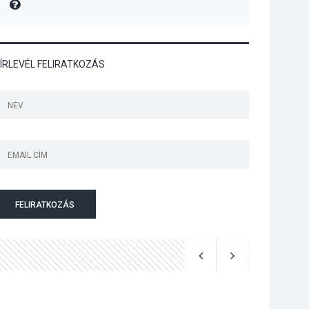
MIRE MONDTA
Art Week: egy hét a
művészetek jegyében
Esztergomban
ÍRLEVÉL FELIRATKOZÁS
KULTÚRA
2026 AUG 03
A kimondatlan
üzenetek nyomában –
Ingyenes
metakommunikációs
foglalkozások
Szentendrén
FELIRATKOZÁS
KULTÚRA
2026 AUG 03
Az Ön fotója is
bekerülhet a WMO
2027-es naptárába