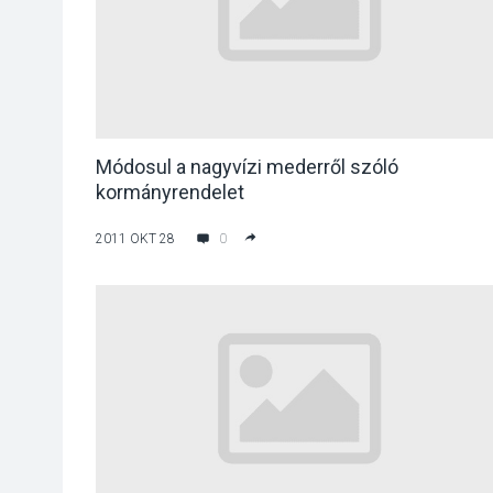
Módosul a nagyvízi mederről szóló
kormányrendelet
2011 OKT 28
0