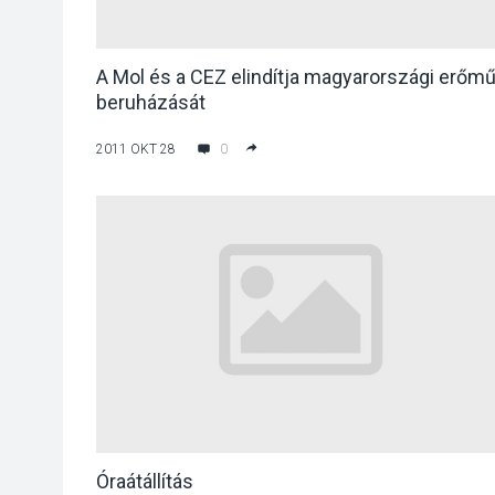
A Mol és a CEZ elindítja magyarországi erőmű
beruházását
2011 OKT 28
0
Óraátállítás