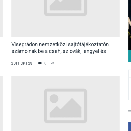
Visegrádon nemzetközi sajtótájékoztatón
számolnak be a cseh, szlovák, lengyel és
magyar orvosszakszervezetek
2011 OKT 28
0