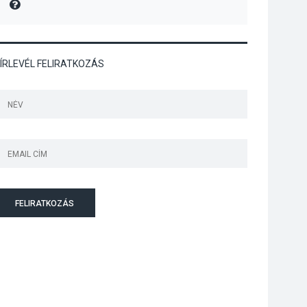
MIRE MONDTA
Jótékonysági
tanszergyűjtés lesz
Szigetmonostoron
ÍRLEVÉL FELIRATKOZÁS
KÖZÉLET
2026 AUG 04
Megújulnak Szentendre
játszóterei
FELIRATKOZÁS
TERMÉSZETI KÖRNYEZET
2026 AUG 04
Kánikulában még
veszélyesebbek a
kullancsok