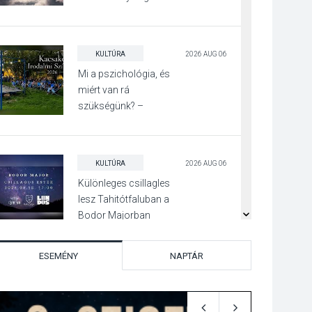
KULTÚRA
2026 AUG 06
Mi a pszichológia, és
miért van rá
szükségünk? –
Beszélgetés a Kacsakő
Irodalmi Színpadon
KULTÚRA
2026 AUG 06
Különleges csillagles
lesz Tahitótfaluban a
Bodor Majorban
ESEMÉNY
NAPTÁR
KULTÚRA
2026 AUG 06
Színek, közösség és
hagyomány – kiállítás