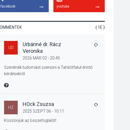
emelkednek a
facebook
youtube
parkolási díjak
Szentendrén
KOMMENTEK
{ 1E }
KÖZÉLET
2026 AUG 05
Urbánné dr. Rácz
Nőtt a fontosabb nyári
VÁLASZ
UD
Veronika
gyümölcsök
termésmennyisége
2026 MÁR 02 - 20:45
Szeretnék tudomást szerezni a Tahitótfalut érintő
kérdésekről
KULTÚRA
2026 AUG 04
MIRE MONDTA
Bogdányban
programokkal teli
búcsúhétvége lesz
HOck Zsuzsa
VÁLASZ
HZ
2025 SZEPT 06 - 10:11
Köszönjük az összefoglalót!
KÖZÉLET
2026 AUG 04