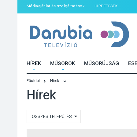
Médiaajánlat és szolgáltatások
HIRDETÉSEK
HÍREK
MŰSOROK
MŰSORÚJSÁG
ES
Főoldal
Hírek
Hírek