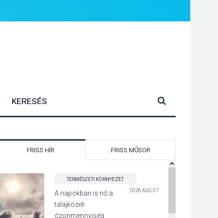
FRISS HÍR
FRISS MŰSOR
TERMÉSZETI KÖRNYEZET
2026 AUG 07
A napokban is nő a
talajközeli
ózonmennyiség