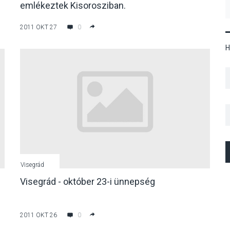
emlékeztek Kisorosziban.
2011 OKT 27
0
H
Visegrád
Visegrád - október 23-i ünnepség
2011 OKT 26
0