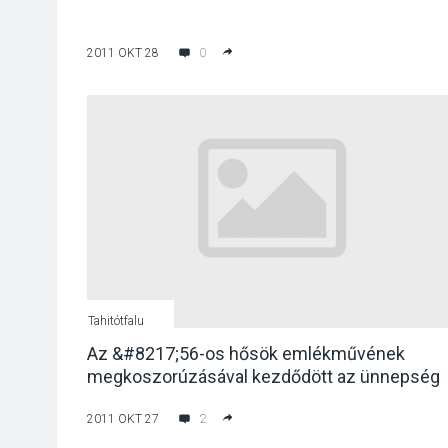
2011 OKT 28
0
Tahitótfalu
Az &#8217;56-os hősök emlékművének
megkoszorúzásával kezdődött az ünnepség
Tahitótfaluban
2011 OKT 27
2