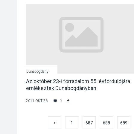
Dunabogdány
Az október 23-i forradalom 55. évfordulójára
emlékeztek Dunabogdányban
2011 OKT 26
0
1
687
688
689