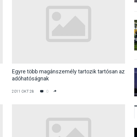
Egyre több magánszemély tartozik tartósan az
adóhatóságnak
2011 OKT 28
0