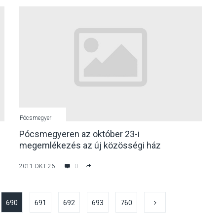
Pócsmegyer
Pócsmegyeren az október 23-i
megemlékezés az új közösségi ház
avatójának ünnepe is volt egyben
2011 OKT 26
0
690
691
692
693
760