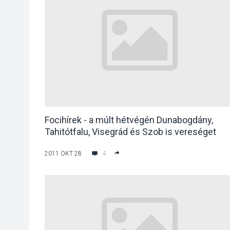
Focihírek - a múlt hétvégén Dunabogdány,
Tahitótfalu, Visegrád és Szob is vereséget
szenvedett
2011 OKT 28
4