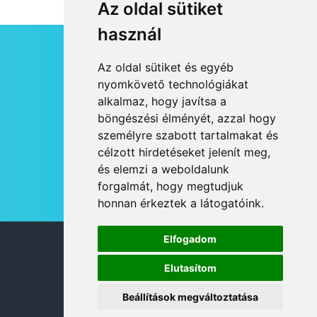
Az oldal sütiket
használ
HÍRLEVÉL
Az oldal sütiket és egyéb
RSS
nyomkövető technológiákat
alkalmaz, hogy javítsa a
JOGI NYILATKOZAT
böngészési élményét, azzal hogy
KAPCSOLAT
személyre szabott tartalmakat és
OLDALTÉRKÉP
célzott hirdetéseket jelenít meg,
IMPRESSZUM
és elemzi a weboldalunk
HÍR BEKÜLDÉSE
forgalmát, hogy megtudjuk
honnan érkeztek a látogatóink.
Elfogadom
© 2026 DANUBIA TV
Elutasítom
Beállítások megváltoztatása
DESIGN: NEOPLANE, WEB:
MOVAT