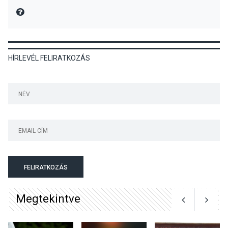
Üdvözlettel: a Danubia Televízió csapata
MIRE MONDTA
KULTÚRA
2026 AUG 06
HÍRLEVÉL FELIRATKOZÁS
Mi a pszichológia, és miért
van rá szükségünk? –
Beszélgetés a Kacsakő
Irodalmi Színpadon
KULTÚRA
2026 AUG 06
Különleges csillagles lesz
Tahitótfaluban a Bodor
Majorban
FELIRATKOZÁS
Megtekintve
KULTÚRA
2026 AUG 06