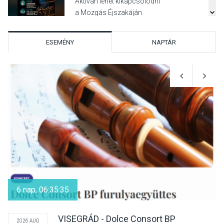
Aktívan lehet kikapcsolódni
a Mozgás Éjszakáján
Pócsmegyer-Surányban
ESEMÉNY
NAPTÁR
KULTÚRA
2026 AUG 08
Luce dell’amore – Ott Rezső
szerzői estjén lehet részt
venni Visegrádon
KÖZÉLET
2026 AUG 08
Felhívás a gyermekek
fokozott védelmére a nyári
6 nap, 06:35:35
hőségben
VISEGRÁD - Dolce Consort BP
2026 AUG