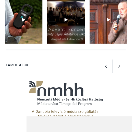
Színek, közösség és
hagyomány – kiállítás
nyitotta meg az idei Irány
Surány Fesztivált
KULTÚRA
2026 AUG 05
Mordái folk-rock koncert
lesz a pilismaróti Duna-
parton
TÁMOGATÓK: