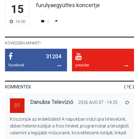
furulyaegyüttes koncertje
15
KULTÚRA
2026 AUG 07
Reneszánsz dallamok
0
19:00
csendülnek fel a visegrádi
Királyi Palota
díszudvarában
KÖVESSEN MINKET!
31204
KULTÚRA
2026 AUG 07
facebook
youtube
Dunavirág Ünnep Verőcén –
két nap a Duna élővilágának
jegyében
KOMMENTEK
{ 1E }
Danubia Televízió
2026 AUG 07 - 14:25
VÁLA
DT
TERMÉSZETI KÖRNYEZET
2026 AUG 07
Köszönjük az érdeklődést! A napokban indul újra hírlevelünk,
A napokban is nő a
ebben hetente küldjük a friss híreket, programokat a térségből,
talajközeli ózonmennyiség
valamint a legújabb műsoraink, közvetítéseink listáját, linkjeit.