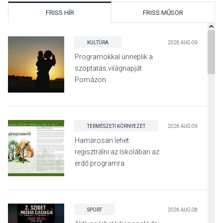
FRISS HÍR
FRISS MŰSOR
KULTÚRA
2026 AUG 09
Programokkal ünneplik a
szoptatás világnapját
Pomázon
TERMÉSZETI KÖRNYEZET
2026 AUG 09
Hamarosan lehet
regisztrálni az Iskolában az
erdő programra
SPORT
2026 AUG 08