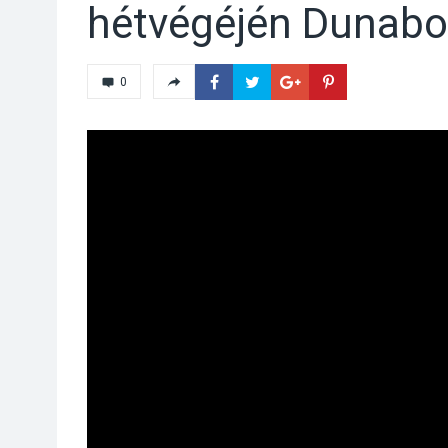
hétvégéjén Dunab
0