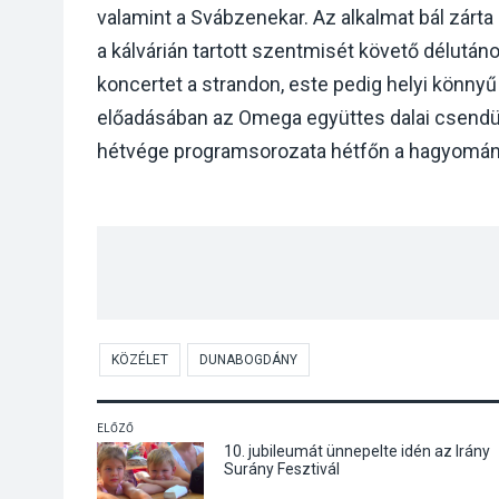
valamint a Svábzenekar. Az alkalmat bál zárt
a kálvárián tartott szentmisét követő délutáno
koncertet a strandon, este pedig helyi könn
előadásában az Omega együttes dalai csendül
hétvége programsorozata hétfőn a hagyomány
KÖZÉLET
DUNABOGDÁNY
ELŐZŐ
10. jubileumát ünnepelte idén az Irány
Surány Fesztivál