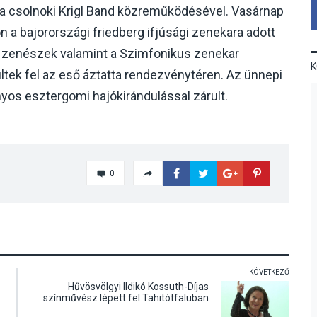
a a csolnoki Krigl Band közreműködésével. Vasárnap
n a bajorországi friedberg ifjúsági zenekara adott
yű zenészek valamint a Szimfonikus zenekar
tek fel az eső áztatta rendezvénytéren. Az ünnepi
os esztergomi hajókirándulással zárult.
0
KÖVETKEZŐ
Hűvösvölgyi Ildikó Kossuth-Díjas
színművész lépett fel Tahitótfaluban