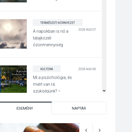
jegyében
TERMÉSZETI KÖRNYEZET
2026 AUG 07
A napokban is nő a
talajközeli
ózonmennyiség
KULTÚRA
2026 AUG 06
Mi a pszichológia, és
miért van rá
szükségünk? –
Beszélgetés a Kacsakő
Irodalmi Színpadon
ESEMÉNY
NAPTÁR
KULTÚRA
2026 AUG 06
Különleges csillagles
lesz Tahitótfaluban a