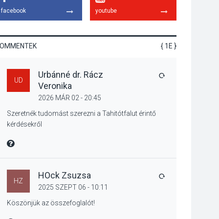
élményt kínálnak a
facebook
youtube
szabadtéri előadások
a Skanzenben
KOMMENTEK
{ 1E }
KÖZÉLET
2026 AUG 05
Urbánné dr. Rácz
Szeptembertől
VÁLASZ
UD
Veronika
emelkednek a
parkolási díjak
2026 MÁR 02 - 20:45
Szentendrén
Szeretnék tudomást szerezni a Tahitótfalut érintő
kérdésekről
KÖZÉLET
2026 AUG 05
MIRE MONDTA
Nőtt a fontosabb nyári
gyümölcsök
termésmennyisége
HOck Zsuzsa
VÁLASZ
HZ
2025 SZEPT 06 - 10:11
Köszönjük az összefoglalót!
KULTÚRA
2026 AUG 04