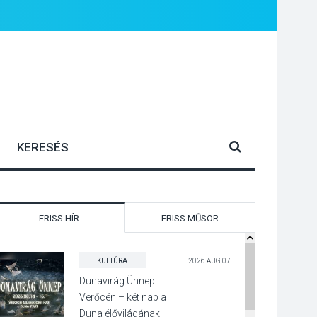
FRISS HÍR
FRISS MŰSOR
KULTÚRA
2026 AUG 07
Dunavirág Ünnep
Verőcén – két nap a
Duna élővilágának