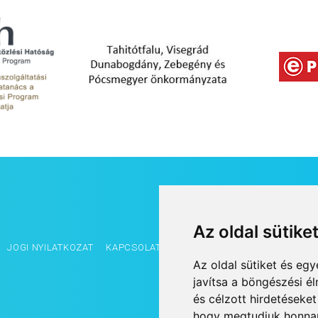
Az oldal sütike
JOGI NYILATKOZAT
KAPCSOLAT
OLDALTÉRKÉP
IMPRESSZUM
Az oldal sütiket és e
javítsa a böngészési é
és célzott hirdetéseket
hogy megtudjuk honnan