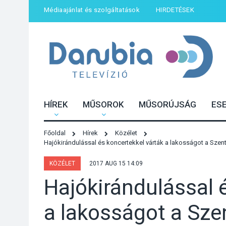
Médiaajánlat és szolgáltatások
HIRDETÉSEK
HÍREK
MŰSOROK
MŰSORÚJSÁG
ES
Főoldal
Hírek
Közélet
Hajókirándulással és koncertekkel várták a lakosságot a Sz
KÖZÉLET
2017 AUG 15 14:09
Hajókirándulással 
a lakosságot a Sze