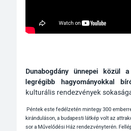
Dunabogdány ünnepei közül a
legrégibb hagyományokkal bír
kulturális rendezvények sokasága
Péntek este fedélzetén mintegy 300 emberrel
kiránduláson, a budapesti látkép volt az attr
sor a Művelődési Ház rendezvényterén. Fellé