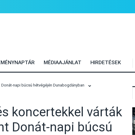
EMÉNYNAPTÁR
MÉDIAAJÁNLAT
HIRDETÉSEK
ent Donát-napi búcsú hétvégéjén Dunabogdányban
és koncertekkel várták
nt Donát-napi búcsú