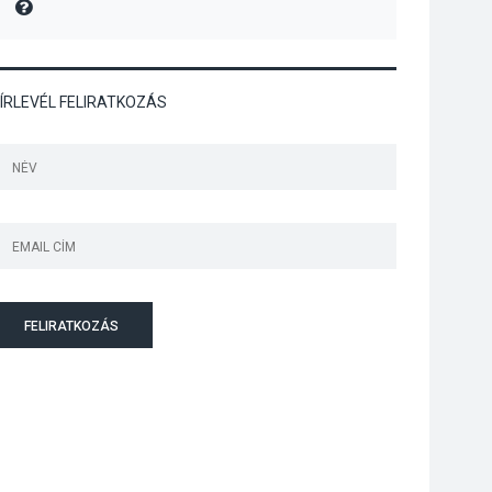
MIRE MONDTA
Bogdányban
programokkal teli
búcsúhétvége lesz
ÍRLEVÉL FELIRATKOZÁS
KÖZÉLET
2026 AUG 04
Jótékonysági
tanszergyűjtés lesz
Szigetmonostoron
FELIRATKOZÁS
KÖZÉLET
2026 AUG 04
Megújulnak Szentendre
játszóterei