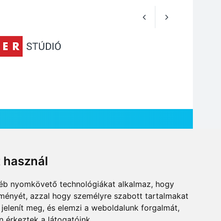
t használ
HÍR BEKÜLDÉSE
gyéb nyomkövető technológiákat alkalmaz, hogy
lményét, azzal hogy személyre szabott tartalmakat
 jelenít meg, és elemzi a weboldalunk forgalmát,
 érkeztek a látogatóink.