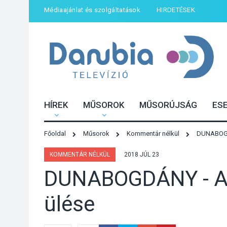
Médiaajánlat és szolgáltatások
HIRDETÉSEK
HÍREK
MŰSOROK
MŰSORÚJSÁG
ES
Főoldal
Műsorok
Kommentár nélkül
DUNABOGDÁ
KOMMENTÁR NÉLKÜL
2018 JÚL 23
DUNABOGDÁNY - A k
ülése