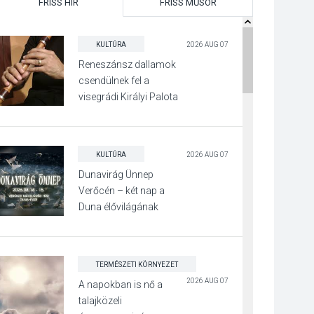
FRISS HÍR
FRISS MŰSOR
KULTÚRA
2026 AUG 07
Reneszánsz dallamok
csendülnek fel a
visegrádi Királyi Palota
díszudvarában
KULTÚRA
2026 AUG 07
Dunavirág Ünnep
Verőcén – két nap a
Duna élővilágának
jegyében
TERMÉSZETI KÖRNYEZET
2026 AUG 07
A napokban is nő a
talajközeli