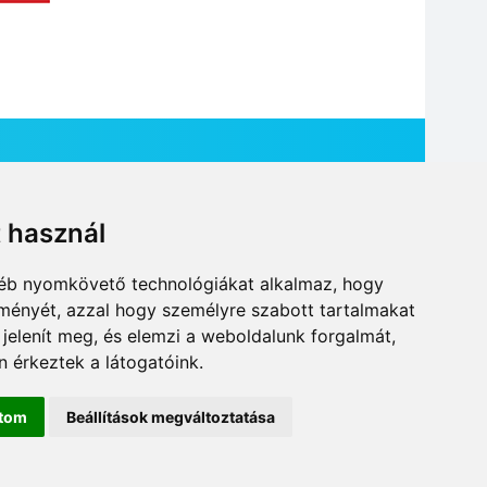
t használ
HÍR BEKÜLDÉSE
gyéb nyomkövető technológiákat alkalmaz, hogy
lményét, azzal hogy személyre szabott tartalmakat
 jelenít meg, és elemzi a weboldalunk forgalmát,
 érkeztek a látogatóink.
ítom
Beállítások megváltoztatása
DESIGN: NEOPLANE, WEB:
MOVAT