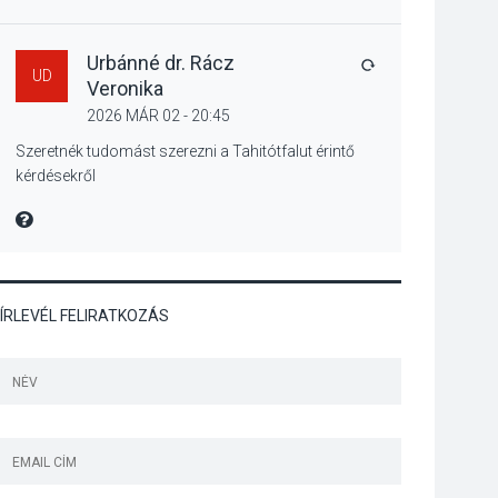
Szeptembertől
emelkednek a
parkolási díjak
Urbánné dr. Rácz
VÁLASZ
UD
Szentendrén
Veronika
2026 MÁR 02 - 20:45
KÖZÉLET
2026 AUG 05
Szeretnék tudomást szerezni a Tahitótfalut érintő
kérdésekről
Nőtt a fontosabb nyári
gyümölcsök
MIRE MONDTA
termésmennyisége
ÍRLEVÉL FELIRATKOZÁS
KULTÚRA
2026 AUG 04
Bogdányban
programokkal teli
búcsúhétvége lesz
KÖZÉLET
2026 AUG 04