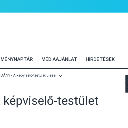
EMÉNYNAPTÁR
MÉDIAAJÁNLAT
HIRDETÉSEK
NY - A képviselő-testület ülése
épviselő-testület