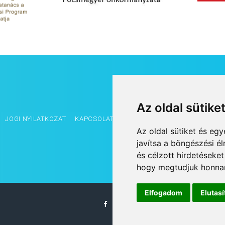
Az oldal sütike
JOGI NYILATKOZAT
KAPCSOLAT
OLDALTÉRKÉP
IMPRESSZUM
Az oldal sütiket és e
javítsa a böngészési é
és célzott hirdetéseket
hogy megtudjuk honnan
Elfogadom
Elutas