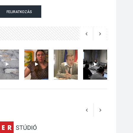
Jótékonysági
FELIRATKOZÁS
tanszergyűjtés lesz
Szigetmonostoron