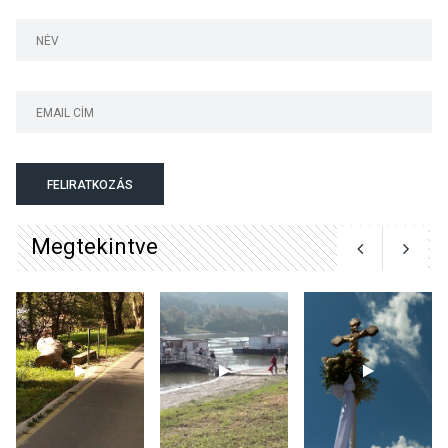
KULTÚRA
2026 AUG 06
Mi a pszichológia, és miért
van rá szükségünk? –
Beszélgetés a Kacsakő
FELIRATKOZÁS
Irodalmi Színpadon
Megtekintve
KULTÚRA
2026 AUG 06
Különleges csillagles lesz
Tahitótfaluban a Bodor
Majorban
KULTÚRA
2026 AUG 06