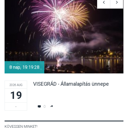
Aktívan lehet kikapcsolódni
a Mozgás Éjszakáján
Pócsmegyer-Surányban
KULTÚRA
2026 AUG 08
Luce dell’amore – Ott Rezső
szerzői estjén lehet részt
8 nap, 19:19:27
venni Visegrádon
VISEGRÁD - Államalapítás ünnepe
2026 AUG
19
KÖZÉLET
2026 AUG 08
Felhívás a gyermekek
0
-
fokozott védelmére a nyári
hőségben
KÖVESSEN MINKET!