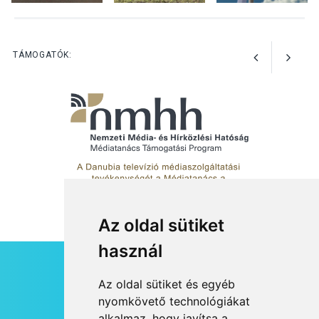
Színek, közösség és
hagyomány – kiállítás
nyitotta meg az idei Irány
TÁMOGATÓK:
Surány Fesztivált
Az oldal sütiket
használ
HÍRLEVÉL
Az oldal sütiket és egyéb
RSS
nyomkövető technológiákat
alkalmaz, hogy javítsa a
JOGI NYILATKOZAT