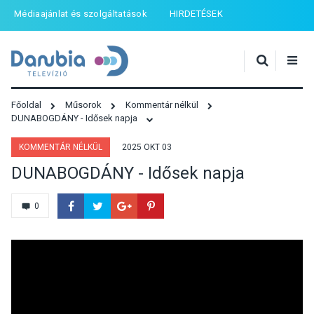
Médiaajánlat és szolgáltatások
HIRDETÉSEK
Főoldal
Műsorok
Kommentár nélkül
DUNABOGDÁNY - Idősek napja
KOMMENTÁR NÉLKÜL
2025 OKT 03
DUNABOGDÁNY - Idősek napja
0