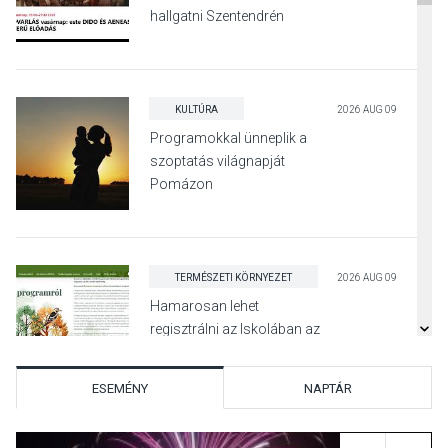
hallgatni Szentendrén
KULTÚRA
2026 AUG 09
Programokkal ünneplik a
szoptatás világnapját
Pomázon
TERMÉSZETI KÖRNYEZET
2026 AUG 09
Hamarosan lehet
regisztrálni az Iskolában az
erdő programra
ESEMÉNY
NAPTÁR
SPORT
2026 AUG 08