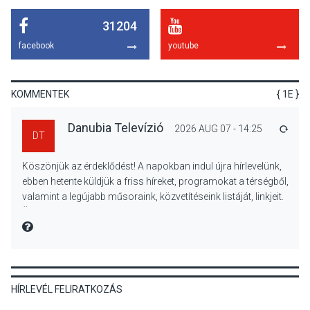
31204
KULTÚRA
2026 AUG 07
facebook
youtube
Reneszánsz dallamok
csendülnek fel a visegrádi
Királyi Palota
KOMMENTEK
{ 1E }
díszudvarában
Danubia Televízió
2026 AUG 07 - 14:25
VÁLA
DT
KULTÚRA
2026 AUG 07
Köszönjük az érdeklődést! A napokban indul újra hírlevelünk,
Dunavirág Ünnep Verőcén –
ebben hetente küldjük a friss híreket, programokat a térségből,
két nap a Duna élővilágának
valamint a legújabb műsoraink, közvetítéseink listáját, linkjeit.
jegyében
Üdvözlettel: a Danubia Televízió csapata
MIRE MONDTA
TERMÉSZETI KÖRNYEZET
2026 AUG 07
HÍRLEVÉL FELIRATKOZÁS
A napokban is nő a
talajközeli ózonmennyiség