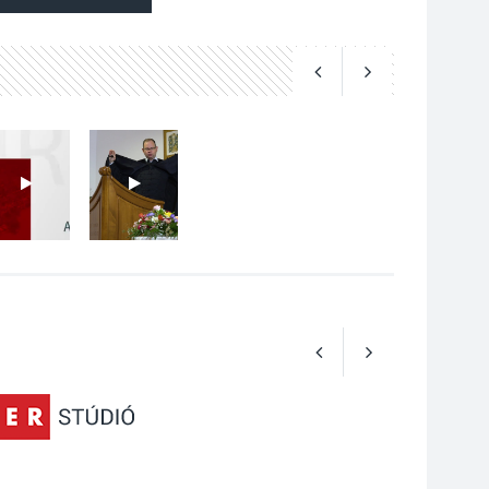
2026 AUG 03
Perseidák – amikor az
augusztusi égbolt
hullócsillagokkal
ajándékoz meg