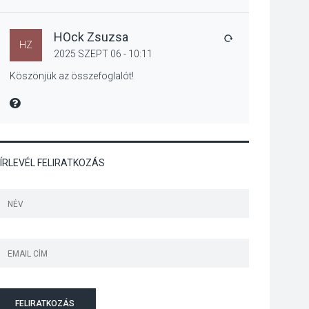
Art Week: egy hét a
művészetek jegyében
Esztergomban
HOck Zsuzsa
VÁLASZ
HZ
2025 SZEPT 06 - 10:11
Köszönjük az összefoglalót!
KULTÚRA
2026 AUG 03
MIRE MONDTA
A kimondatlan
üzenetek nyomában –
Ingyenes
metakommunikációs
ÍRLEVÉL FELIRATKOZÁS
foglalkozások
Szentendrén
KULTÚRA
2026 AUG 03
Az Ön fotója is
bekerülhet a WMO
2027-es naptárába
FELIRATKOZÁS
TERMÉSZETI KÖRNYEZET