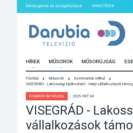
Médiaajánlat és szolgáltatások
HIRDETÉSEK
HÍREK
MŰSOROK
MŰSORÚJSÁG
ES
Főoldal
Műsorok
Kommentár nélkül
VISEGRÁD - Lakossági tájékoztató - Helyi vállalkozások támo
KOMMENTÁR NÉLKÜL
2025 OKT 04
VISEGRÁD - Lakossá
vállalkozások tám