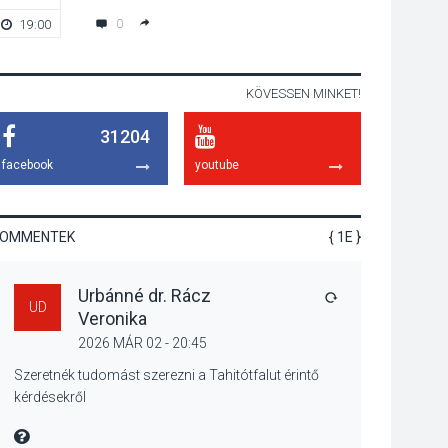
tanszergyűjtés lesz
0
19:00
18:00
Szigetmonostoron
KÖVESSEN MINKET!
KÖZÉLET
2026 AUG 04
31204
Megújulnak Szentendre
játszóterei
facebook
youtube
KOMMENTEK
{ 1E }
TERMÉSZETI KÖRNYEZET
2026 AUG 04
Urbánné dr. Rácz
Kánikulában még
VÁLASZ
UD
Veronika
veszélyesebbek a
kullancsok
2026 MÁR 02 - 20:45
Szeretnék tudomást szerezni a Tahitótfalut érintő
kérdésekről
KULTÚRA
2026 AUG 03
MIRE MONDTA