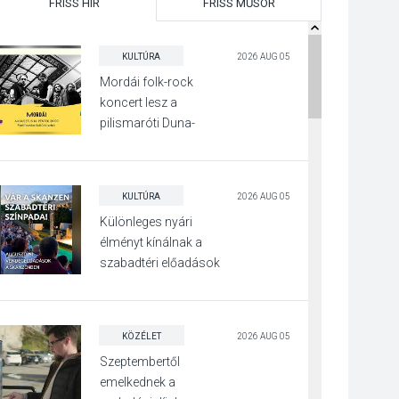
FRISS HÍR
FRISS MŰSOR
KULTÚRA
2026 AUG 05
Mordái folk-rock
koncert lesz a
pilismaróti Duna-
parton
KULTÚRA
2026 AUG 05
Különleges nyári
élményt kínálnak a
szabadtéri előadások
a Skanzenben
KÖZÉLET
2026 AUG 05
Szeptembertől
emelkednek a