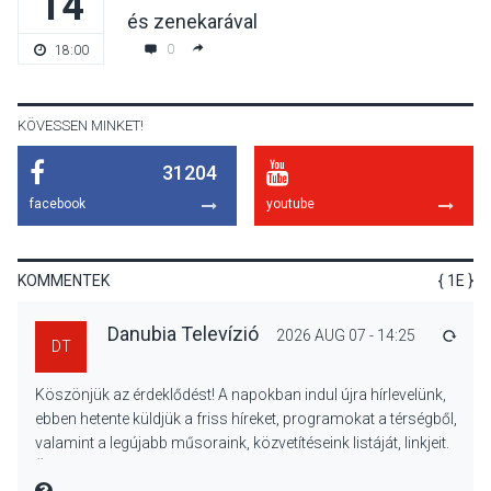
14
KULTÚRA
2026 AUG 07
és zenekarával
Dunavirág Ünnep Verőcén –
0
18:00
két nap a Duna élővilágának
jegyében
KÖVESSEN MINKET!
31204
TERMÉSZETI KÖRNYEZET
2026 AUG 07
facebook
youtube
A napokban is nő a
talajközeli ózonmennyiség
KOMMENTEK
{ 1E }
Danubia Televízió
2026 AUG 07 - 14:25
VÁLA
DT
KULTÚRA
2026 AUG 06
Köszönjük az érdeklődést! A napokban indul újra hírlevelünk,
Mi a pszichológia, és miért
ebben hetente küldjük a friss híreket, programokat a térségből,
van rá szükségünk? –
valamint a legújabb műsoraink, közvetítéseink listáját, linkjeit.
Beszélgetés a Kacsakő
Üdvözlettel: a Danubia Televízió csapata
Irodalmi Színpadon
MIRE MONDTA