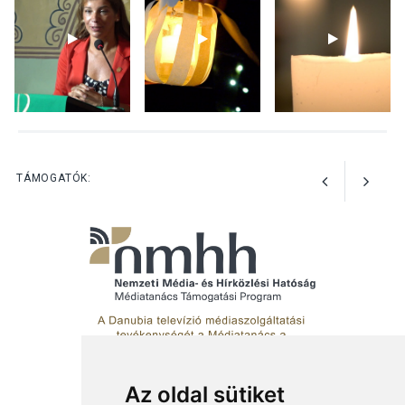
lesz a pilismaróti Duna-
parton
KULTÚRA
2026 AUG 05
Különleges nyári élményt
kínálnak a szabadtéri
előadások a Skanzenben
TÁMOGATÓK:
Az oldal sütiket