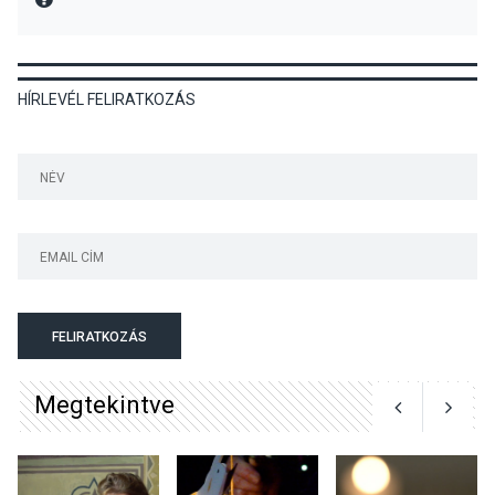
KULTÚRA
2026 AUG 06
HÍRLEVÉL FELIRATKOZÁS
Különleges csillagles lesz
Tahitótfaluban a Bodor
Majorban
KULTÚRA
2026 AUG 06
Színek, közösség és
hagyomány – kiállítás
nyitotta meg az idei Irány
FELIRATKOZÁS
Surány Fesztivált
Megtekintve
KULTÚRA
2026 AUG 05
Mordái folk-rock koncert