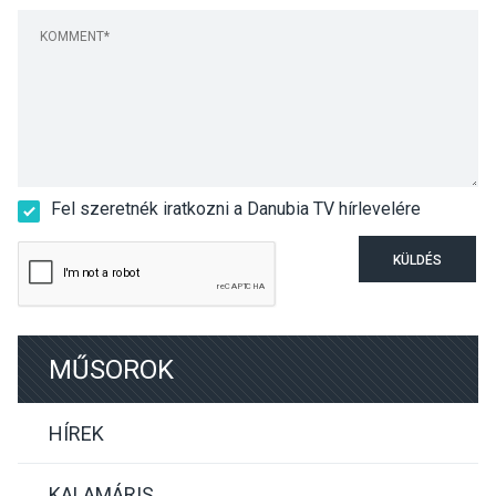
Fel szeretnék iratkozni a Danubia TV hírlevelére
KÜLDÉS
MŰSOROK
HÍREK
KALAMÁRIS