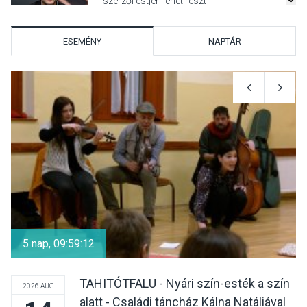
szerzői estjén lehet részt
venni Visegrádon
ESEMÉNY
NAPTÁR
KÖZÉLET
2026 AUG 08
Felhívás a gyermekek
fokozott védelmére a nyári
hőségben
KULTÚRA
2026 AUG 07
Reneszánsz dallamok
csendülnek fel a visegrádi
5 nap, 09:59:12
Királyi Palota
díszudvarában
TAHITÓTFALU - Nyári szín-esték a szín
2026 AUG
alatt - Családi táncház Kálna Natáliával