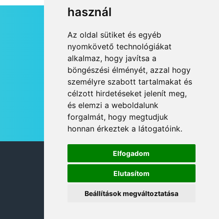
használ
HÍRLEVÉL
Az oldal sütiket és egyéb
RSS
nyomkövető technológiákat
alkalmaz, hogy javítsa a
JOGI NYILATKOZAT
böngészési élményét, azzal hogy
KAPCSOLAT
személyre szabott tartalmakat és
OLDALTÉRKÉP
célzott hirdetéseket jelenít meg,
IMPRESSZUM
és elemzi a weboldalunk
HÍR BEKÜLDÉSE
forgalmát, hogy megtudjuk
honnan érkeztek a látogatóink.
Elfogadom
© 2026 DANUBIA TV
Elutasítom
Beállítások megváltoztatása
DESIGN: NEOPLANE, WEB:
MOVAT