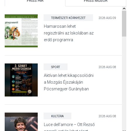
FRISS HÍR
FRISS MŰSOR
TERMÉSZETI KÖRNYEZET
2026 AUG 09
Hamarosan lehet
regisztrálni az Iskolában az
erdő programra
SPORT
2026 AUG 08
Aktívan lehet kikapcsolódni
a Mozgás Éjszakáján
Pócsmegyer-Surányban
KULTÚRA
2026 AUG 08
Luce dell’amore – Ott Rezső