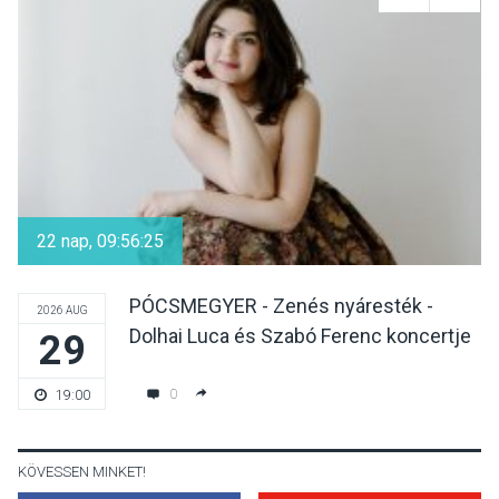
Színek, közösség és
hagyomány – kiállítás
nyitotta meg az idei Irány
Surány Fesztivált
KULTÚRA
2026 AUG 05
Mordái folk-rock koncert
lesz a pilismaróti Duna-
22 nap, 09:56:25
parton
PÓCSMEGYER - Zenés nyáresték -
2026 AUG
Dolhai Luca és Szabó Ferenc koncertje
29
KULTÚRA
2026 AUG 05
Különleges nyári élményt
0
19:00
kínálnak a szabadtéri
előadások a Skanzenben
KÖVESSEN MINKET!