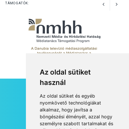
Kánikulában még
TÁMOGATÓK:
veszélyesebbek a
kullancsok
Az oldal sütiket
használ
HÍRLEVÉL
Az oldal sütiket és egyéb
RSS
nyomkövető technológiákat
alkalmaz, hogy javítsa a
JOGI NYILATKOZAT
böngészési élményét, azzal hogy
KAPCSOLAT
személyre szabott tartalmakat és
OLDALTÉRKÉP