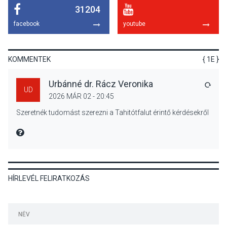
31204
KÖZÉLET
2026 AUG 05
facebook
youtube
Szeptembertől emelkednek
a parkolási díjak
Szentendrén
KOMMENTEK
{ 1E }
Urbánné dr. Rácz Veronika
VÁLA
UD
2026 MÁR 02 - 20:45
KÖZÉLET
2026 AUG 05
Szeretnék tudomást szerezni a Tahitótfalut érintő kérdésekről
Nőtt a fontosabb nyári
gyümölcsök
MIRE MONDTA
termésmennyisége
HÍRLEVÉL FELIRATKOZÁS
KULTÚRA
2026 AUG 04
Bogdányban programokkal
teli búcsúhétvége lesz