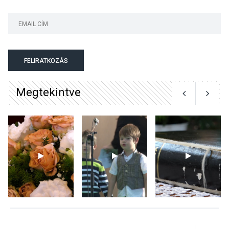
KÖZÉLET
2026 AUG 04
Jótékonysági
FELIRATKOZÁS
tanszergyűjtés lesz
Szigetmonostoron
Megtekintve
KÖZÉLET
2026 AUG 04
Megújulnak Szentendre
játszóterei
TERMÉSZETI KÖRNYEZET
2026 AUG 04