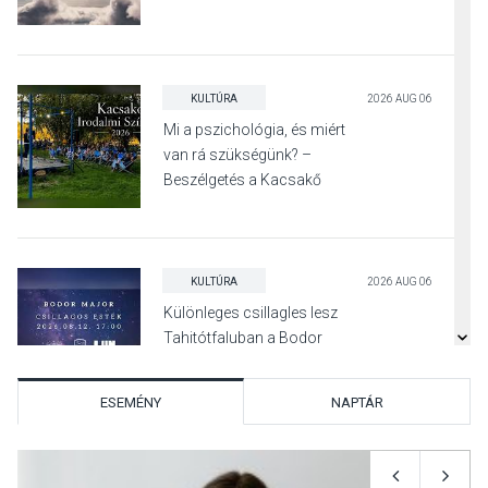
KULTÚRA
2026 AUG 06
Mi a pszichológia, és miért
van rá szükségünk? –
Beszélgetés a Kacsakő
Irodalmi Színpadon
KULTÚRA
2026 AUG 06
Különleges csillagles lesz
Tahitótfaluban a Bodor
Majorban
ESEMÉNY
NAPTÁR
KULTÚRA
2026 AUG 06