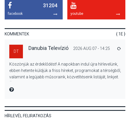
31204
KULTÚRA
2026 AUG 07
facebook
youtube
Dunavirág Ünnep Verőcén –
két nap a Duna élővilágának
jegyében
KOMMENTEK
{ 1E }
Danubia Televízió
2026 AUG 07 - 14:25
VÁLA
DT
TERMÉSZETI KÖRNYEZET
2026 AUG 07
Köszönjük az érdeklődést! A napokban indul újra hírlevelünk,
A napokban is nő a
ebben hetente küldjük a friss híreket, programokat a térségből,
talajközeli ózonmennyiség
valamint a legújabb műsoraink, közvetítéseink listáját, linkjeit.
Üdvözlettel: a Danubia Televízió csapata
MIRE MONDTA
KULTÚRA
2026 AUG 06
HÍRLEVÉL FELIRATKOZÁS
Mi a pszichológia, és miért
van rá szükségünk? –
Beszélgetés a Kacsakő