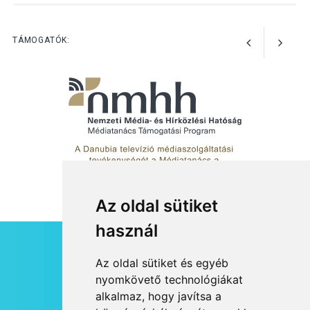
Mordái folk-rock koncert
lesz a pilismaróti Duna-
parton
TÁMOGATÓK:
Az oldal sütiket
használ
HÍRLEVÉL
Az oldal sütiket és egyéb
RSS
nyomkövető technológiákat
alkalmaz, hogy javítsa a
JOGI NYILATKOZAT