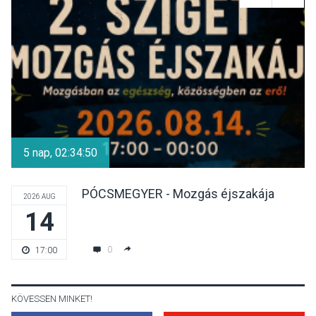
Luce dell’amore – Ott Rezső
szerzői estjén lehet részt
venni Visegrádon
KÖZÉLET
2026 AUG 08
Felhívás a gyermekek
fokozott védelmére a nyári
5 nap, 02:34:49
hőségben
PÓCSMEGYER - Mozgás éjszakája
2026 AUG
14
KULTÚRA
2026 AUG 07
Reneszánsz dallamok
0
17:00
csendülnek fel a visegrádi
Királyi Palota
díszudvarában
KÖVESSEN MINKET!