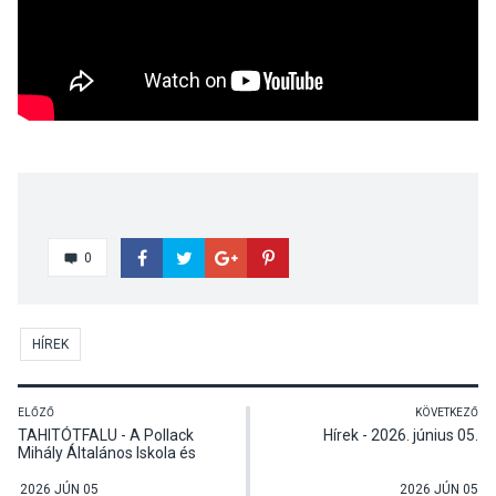
0
HÍREK
ELŐZŐ
KÖVETKEZŐ
TAHITÓTFALU - A Pollack
Hírek - 2026. június 05.
Mihály Általános Iskola és
AMI pedagógusnapi
ünnepsége
2026 JÚN 05
2026 JÚN 05