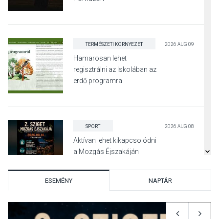
TERMÉSZETI KÖRNYEZET
2026 AUG 09
Hamarosan lehet
regisztrálni az Iskolában az
erdő programra
SPORT
2026 AUG 08
Aktívan lehet kikapcsolódni
a Mozgás Éjszakáján
Pócsmegyer-Surányban
ESEMÉNY
NAPTÁR
KULTÚRA
2026 AUG 08