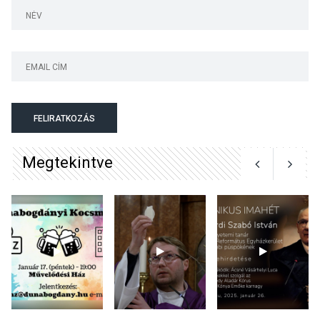
Irodalmi Színpadon
KULTÚRA
2026 AUG 06
Különleges csillagles lesz
Tahitótfaluban a Bodor
Majorban
FELIRATKOZÁS
Megtekintve
KULTÚRA
2026 AUG 06
Színek, közösség és
hagyomány – kiállítás
nyitotta meg az idei Irány
Surány Fesztivált
KULTÚRA
2026 AUG 05