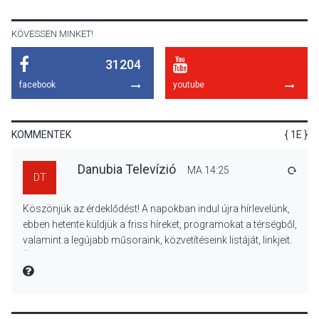
nyitotta meg az idei Irány
Surány Fesztivált
KÖVESSEN MINKET!
31204
KULTÚRA
2026 AUG 05
facebook
youtube
Mordái folk-rock koncert
lesz a pilismaróti Duna-
parton
KOMMENTEK
{ 1E }
Danubia Televízió
MA 14:25
VÁLA
DT
KULTÚRA
2026 AUG 05
Köszönjük az érdeklődést! A napokban indul újra hírlevelünk,
Különleges nyári élményt
ebben hetente küldjük a friss híreket, programokat a térségből,
kínálnak a szabadtéri
valamint a legújabb műsoraink, közvetítéseink listáját, linkjeit.
előadások a Skanzenben
Üdvözlettel: a Danubia Televízió csapata
MIRE MONDTA
KÖZÉLET
2026 AUG 05