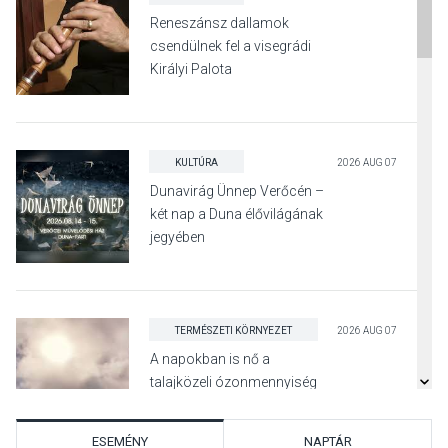
Reneszánsz dallamok
csendülnek fel a visegrádi
Királyi Palota
díszudvarában
KULTÚRA
2026 AUG 07
Dunavirág Ünnep Verőcén –
két nap a Duna élővilágának
jegyében
TERMÉSZETI KÖRNYEZET
2026 AUG 07
A napokban is nő a
talajközeli ózonmennyiség
ESEMÉNY
NAPTÁR