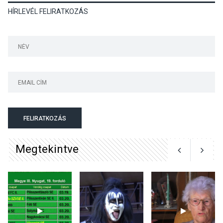
HÍRLEVÉL FELIRATKOZÁS
Szeptembertől emelkednek
a parkolási díjak
Szentendrén
KÖZÉLET
2026 AUG 05
Nőtt a fontosabb nyári
gyümölcsök
termésmennyisége
FELIRATKOZÁS
Megtekintve
KULTÚRA
2026 AUG 04
Bogdányban programokkal
teli búcsúhétvége lesz