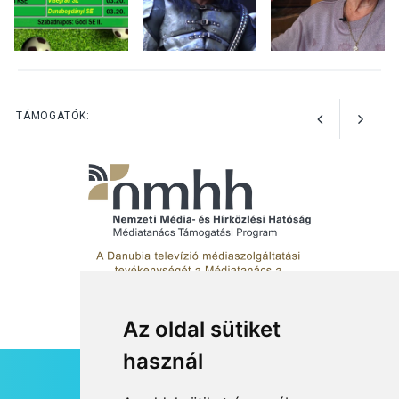
KÖZÉLET
2026 AUG 04
Jótékonysági
tanszergyűjtés lesz
Szigetmonostoron
TÁMOGATÓK:
Az oldal sütiket
használ
HÍRLEVÉL