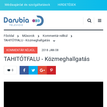
Médiaajánlat és szolgáltatások
HIRDETÉSEK
Főoldal
Műsorok
Kommentár nélkül
TAHITÓTFALU - Közmeghallgatás
KOMMENTÁR NÉLKÜL
2018 JAN 08
TAHITÓTFALU - Közmeghallgatás
0