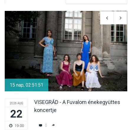
KULTÚRA
2026 AUG 06
Mi a pszichológia, és miért
van rá szükségünk? –
Beszélgetés a Kacsakő
Irodalmi Színpadon
KULTÚRA
2026 AUG 06
Különleges csillagles lesz
Tahitótfaluban a Bodor
15 nap, 02:51:51
Majorban
VISEGRÁD - A Fuvalom énekegyüttes
2026 AUG
koncertje
22
KULTÚRA
2026 AUG 06
Színek, közösség és
0
19:00
hagyomány – kiállítás