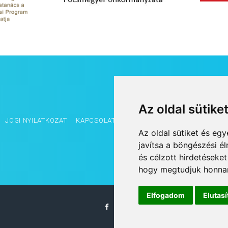
Az oldal sütike
JOGI NYILATKOZAT
KAPCSOLAT
OLDALTÉRKÉP
IMPRESSZUM
Az oldal sütiket és e
javítsa a böngészési é
és célzott hirdetéseket
hogy megtudjuk honnan
Elfogadom
Elutas