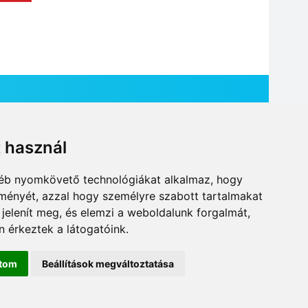
t használ
HÍR BEKÜLDÉSE
gyéb nyomkövető technológiákat alkalmaz, hogy
lményét, azzal hogy személyre szabott tartalmakat
 jelenít meg, és elemzi a weboldalunk forgalmát,
 érkeztek a látogatóink.
ítom
Beállítások megváltoztatása
DESIGN: NEOPLANE, WEB:
MOVAT