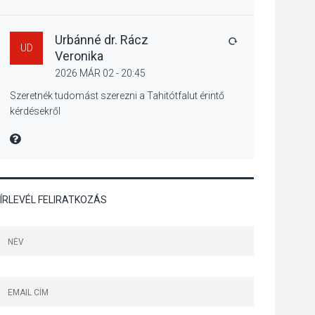
Különleges csillagles
lesz Tahitótfaluban a
Bodor Majorban
Urbánné dr. Rácz
VÁLASZ
UD
Veronika
2026 MÁR 02 - 20:45
KULTÚRA
2026 AUG 06
Szeretnék tudomást szerezni a Tahitótfalut érintő
kérdésekről
Színek, közösség és
hagyomány – kiállítás
MIRE MONDTA
nyitotta meg az idei
Irány Surány Fesztivált
ÍRLEVÉL FELIRATKOZÁS
KULTÚRA
2026 AUG 05
Mordái folk-rock
koncert lesz a
pilismaróti Duna-
parton
KULTÚRA
2026 AUG 05