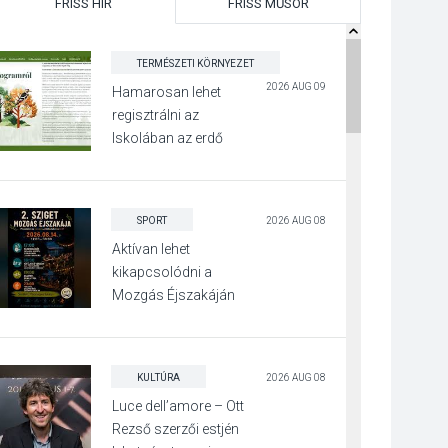
FRISS HÍR
FRISS MŰSOR
TERMÉSZETI KÖRNYEZET
2026 AUG 09
Hamarosan lehet
regisztrálni az
Iskolában az erdő
programra
SPORT
2026 AUG 08
Aktívan lehet
kikapcsolódni a
Mozgás Éjszakáján
Pócsmegyer-
Surányban
KULTÚRA
2026 AUG 08
Luce dell’amore – Ott
Rezső szerzői estjén