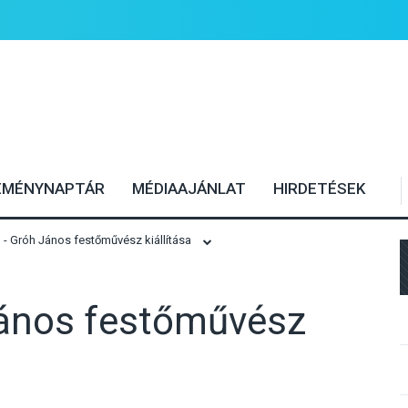
EMÉNYNAPTÁR
MÉDIAAJÁNLAT
HIRDETÉSEK
- Gróh János festőművész kiállítása
ános festőművész