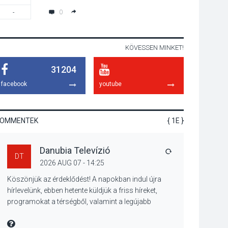
Verőcén – két nap a
0
-
18:00
Duna élővilágának
jegyében
KÖVESSEN MINKET!
TERMÉSZETI KÖRNYEZET
31204
2026 AUG 07
A napokban is nő a
talajközeli
facebook
youtube
ózonmennyiség
KOMMENTEK
{ 1E }
KULTÚRA
2026 AUG 06
Danubia Televízió
Mi a pszichológia, és
VÁLASZ
DT
miért van rá
2026 AUG 07 - 14:25
szükségünk? –
Köszönjük az érdeklődést! A napokban indul újra
Beszélgetés a Kacsakő
hírlevelünk, ebben hetente küldjük a friss híreket,
Irodalmi Színpadon
programokat a térségből, valamint a legújabb
műsoraink, közvetítéseink listáját, linkjeit.
KULTÚRA
2026 AUG 06
Üdvözlettel: a Danubia Televízió csapata
MIRE MONDTA