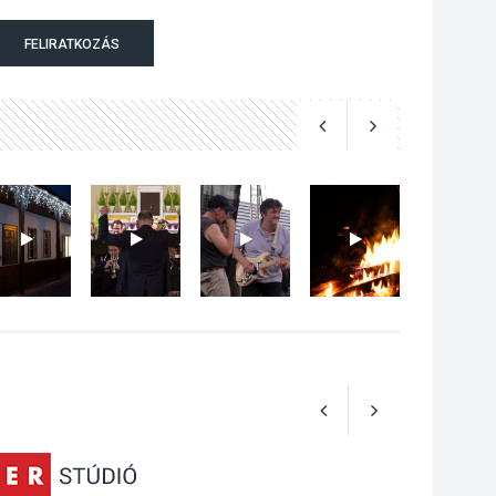
Különleges nyári
FELIRATKOZÁS
élményt kínálnak a
szabadtéri előadások
a Skanzenben