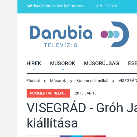
Médiaajánlat és szolgáltatások
HIRDETÉSEK
HÍREK
MŰSOROK
MŰSORÚJSÁG
ES
Főoldal
Műsorok
Kommentár nélkül
VISEGRÁD 
KOMMENTÁR NÉLKÜL
2018 JAN 15
VISEGRÁD - Gróh J
kiállítása