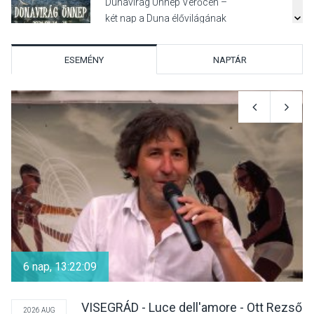
Dunavirág Ünnep Verőcén –
két nap a Duna élővilágának
jegyében
ESEMÉNY
NAPTÁR
TERMÉSZETI KÖRNYEZET
2026 AUG 07
A napokban is nő a
talajközeli ózonmennyiség
KULTÚRA
2026 AUG 06
Mi a pszichológia, és miért
van rá szükségünk? –
6 nap, 13:22:08
Beszélgetés a Kacsakő
Irodalmi Színpadon
VISEGRÁD - Luce dell'amore - Ott Rezső
2026 AUG