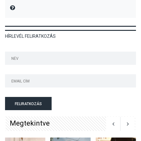
Üdvözlettel: a Danubia Televízió csapata
MIRE MONDTA
KULTÚRA
2026 AUG 05
HÍRLEVÉL FELIRATKOZÁS
Különleges nyári élményt
kínálnak a szabadtéri
előadások a Skanzenben
KÖZÉLET
2026 AUG 05
Szeptembertől emelkednek
a parkolási díjak
Szentendrén
FELIRATKOZÁS
Megtekintve
KÖZÉLET
2026 AUG 05