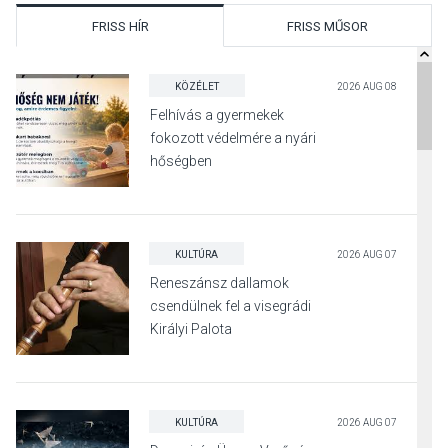
FRISS HÍR
FRISS MŰSOR
KÖZÉLET
2026 AUG 08
Felhívás a gyermekek
fokozott védelmére a nyári
hőségben
KULTÚRA
2026 AUG 07
Reneszánsz dallamok
csendülnek fel a visegrádi
Királyi Palota
díszudvarában
KULTÚRA
2026 AUG 07