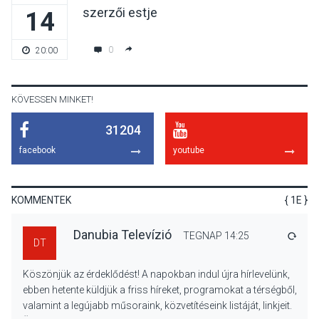
szerzői estje
14
KULTÚRA
2026 AUG 06
Különleges csillagles lesz
0
20:00
Tahitótfaluban a Bodor
Majorban
KÖVESSEN MINKET!
31204
KULTÚRA
2026 AUG 06
facebook
youtube
Színek, közösség és
hagyomány – kiállítás
nyitotta meg az idei Irány
KOMMENTEK
{ 1E }
Surány Fesztivált
Danubia Televízió
TEGNAP 14:25
VÁLA
DT
KULTÚRA
2026 AUG 05
Köszönjük az érdeklődést! A napokban indul újra hírlevelünk,
Mordái folk-rock koncert
ebben hetente küldjük a friss híreket, programokat a térségből,
lesz a pilismaróti Duna-
valamint a legújabb műsoraink, közvetítéseink listáját, linkjeit.
parton