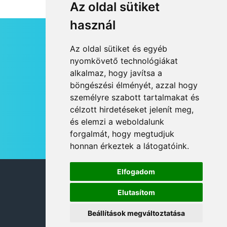
Az oldal sütiket
használ
HÍRLEVÉL
Az oldal sütiket és egyéb
RSS
nyomkövető technológiákat
alkalmaz, hogy javítsa a
JOGI NYILATKOZAT
böngészési élményét, azzal hogy
KAPCSOLAT
személyre szabott tartalmakat és
OLDALTÉRKÉP
célzott hirdetéseket jelenít meg,
IMPRESSZUM
és elemzi a weboldalunk
HÍR BEKÜLDÉSE
forgalmát, hogy megtudjuk
honnan érkeztek a látogatóink.
Elfogadom
© 2026 DANUBIA TV
Elutasítom
Beállítások megváltoztatása
DESIGN: NEOPLANE, WEB:
MOVAT