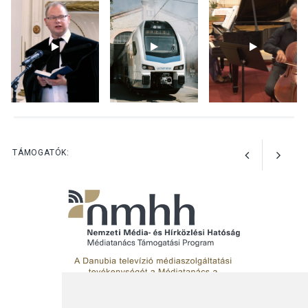
Nőtt a fontosabb nyári
gyümölcsök
termésmennyisége
KULTÚRA
2026 AUG 04
Bogdányban programokkal
teli búcsúhétvége lesz
TÁMOGATÓK: