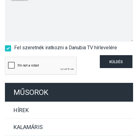
Fel szeretnék iratkozni a Danubia TV hírlevelére
KÜLDÉS
MŰSOROK
HÍREK
KALAMÁRIS