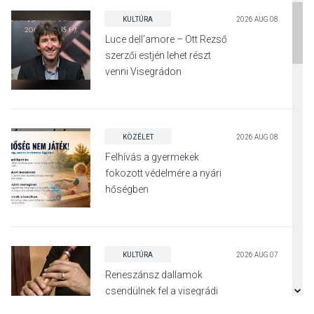
KULTÚRA
2026 AUG 08
Luce dell’amore – Ott Rezső
szerzői estjén lehet részt
venni Visegrádon
KÖZÉLET
2026 AUG 08
Felhívás a gyermekek
fokozott védelmére a nyári
hőségben
KULTÚRA
2026 AUG 07
Reneszánsz dallamok
csendülnek fel a visegrádi
Királyi Palota