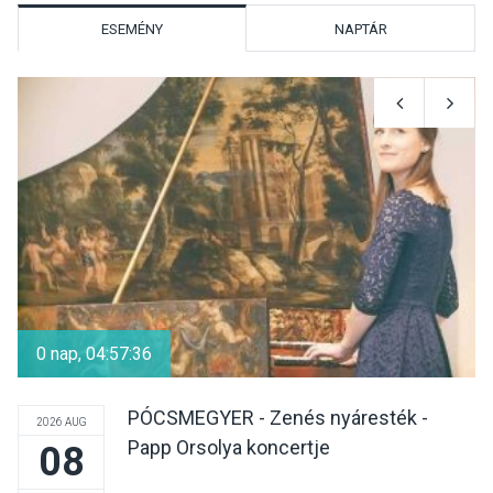
díszudvarában
ESEMÉNY
NAPTÁR
KULTÚRA
2026 AUG 07
Dunavirág Ünnep Verőcén –
két nap a Duna élővilágának
jegyében
TERMÉSZETI KÖRNYEZET
2026 AUG 07
A napokban is nő a
talajközeli ózonmennyiség
0 nap, 04:57:35
PÓCSMEGYER - Zenés nyáresték -
2026 AUG
Papp Orsolya koncertje
08
KULTÚRA
2026 AUG 06