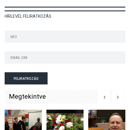
KULTÚRA
2026 AUG 05
HÍRLEVÉL FELIRATKOZÁS
Mordái folk-rock koncert
lesz a pilismaróti Duna-
parton
KULTÚRA
2026 AUG 05
Különleges nyári élményt
kínálnak a szabadtéri
előadások a Skanzenben
FELIRATKOZÁS
Megtekintve
KÖZÉLET
2026 AUG 05
Szeptembertől emelkednek
a parkolási díjak
Szentendrén