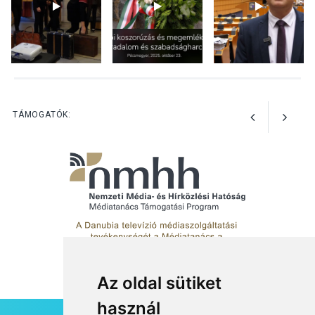
KÖZÉLET
2026 AUG 05
Nőtt a fontosabb nyári
gyümölcsök
termésmennyisége
TÁMOGATÓK:
Az oldal sütiket
használ