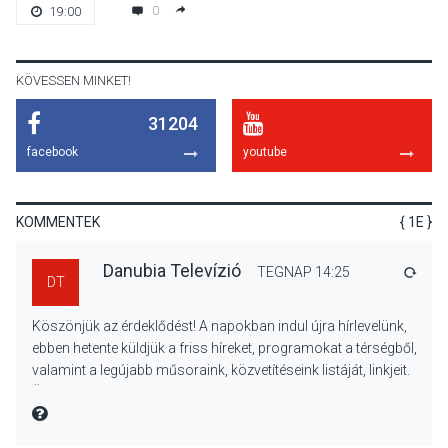
Mi a pszichológia, és miért
0
19:00
van rá szükségünk? –
Beszélgetés a Kacsakő
Irodalmi Színpadon
KÖVESSEN MINKET!
31204
KULTÚRA
2026 AUG 06
facebook
youtube
Különleges csillagles lesz
Tahitótfaluban a Bodor
Majorban
KOMMENTEK
{ 1E }
Danubia Televízió
TEGNAP 14:25
VÁLA
DT
KULTÚRA
2026 AUG 06
Köszönjük az érdeklődést! A napokban indul újra hírlevelünk,
Színek, közösség és
ebben hetente küldjük a friss híreket, programokat a térségből,
hagyomány – kiállítás
valamint a legújabb műsoraink, közvetítéseink listáját, linkjeit.
nyitotta meg az idei Irány
Üdvözlettel: a Danubia Televízió csapata
Surány Fesztivált
MIRE MONDTA