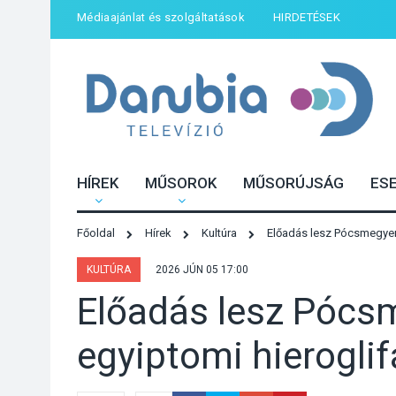
Médiaajánlat és szolgáltatások
HIRDETÉSEK
HÍREK
MŰSOROK
MŰSORÚJSÁG
ES
Főoldal
Hírek
Kultúra
Előadás lesz Pócsmegyere
KULTÚRA
2026 JÚN 05 17:00
Előadás lesz Pócs
egyiptomi hieroglif