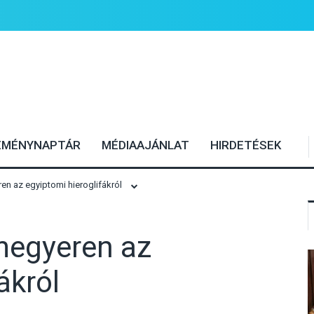
EMÉNYNAPTÁR
MÉDIAAJÁNLAT
HIRDETÉSEK
n az egyiptomi hieroglifákról
megyeren az
ákról