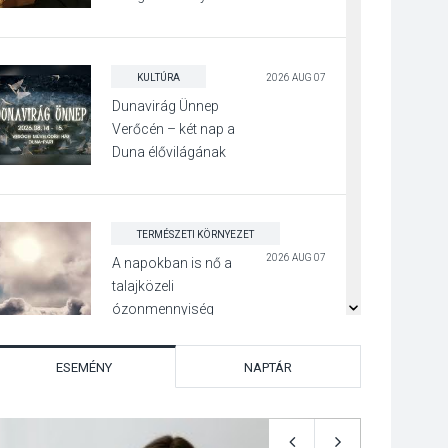
díszudvarában
KULTÚRA
2026 AUG 07
Dunavirág Ünnep
Verőcén – két nap a
Duna élővilágának
jegyében
TERMÉSZETI KÖRNYEZET
2026 AUG 07
A napokban is nő a
talajközeli
ózonmennyiség
ESEMÉNY
NAPTÁR
KULTÚRA
2026 AUG 06
Mi a pszichológia, és
miért van rá