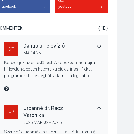
koncert lesz a
facebook
youtube
pilismaróti Duna-
parton
KOMMENTEK
{ 1E }
KULTÚRA
2026 AUG 05
Danubia Televízió
Különleges nyári
VÁLASZ
DT
élményt kínálnak a
MA 14:25
szabadtéri előadások
Köszönjük az érdeklődést! A napokban indul újra
a Skanzenben
hírlevelünk, ebben hetente küldjük a friss híreket,
programokat a térségből, valamint a legújabb
műsoraink, közvetítéseink listáját, linkjeit.
KÖZÉLET
2026 AUG 05
Üdvözlettel: a Danubia Televízió csapata
MIRE MONDTA
Szeptembertől
emelkednek a
parkolási díjak
Urbánné dr. Rácz
VÁLASZ
UD
Szentendrén
Veronika
2026 MÁR 02 - 20:45
KÖZÉLET
2026 AUG 05
Szeretnék tudomást szerezni a Tahitótfalut érintő