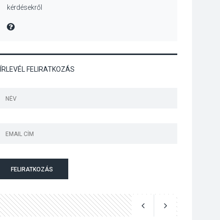
kérdésekről
Nőtt a fontosabb nyári
gyümölcsök
MIRE MONDTA
termésmennyisége
ÍRLEVÉL FELIRATKOZÁS
KULTÚRA
2026 AUG 04
Bogdányban
programokkal teli
búcsúhétvége lesz
KÖZÉLET
2026 AUG 04
Jótékonysági
FELIRATKOZÁS
tanszergyűjtés lesz
Szigetmonostoron