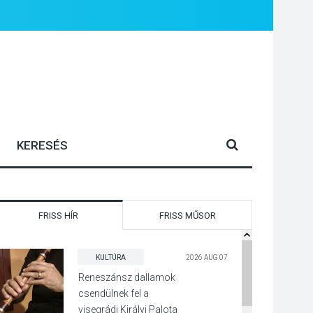
FRISS HÍR
FRISS MŰSOR
KULTÚRA
2026 AUG 07
Reneszánsz dallamok
csendülnek fel a
visegrádi Királyi Palota