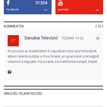
31204
KULTÚRA
2026 AUG 05
facebook
youtube
Mordái folk-rock koncert
lesz a pilismaróti Duna-
parton
KOMMENTEK
{ 1E }
Danubia Televízió
TEGNAP 14:25
VÁLA
DT
KULTÚRA
2026 AUG 05
Köszönjük az érdeklődést! A napokban indul újra hírlevelünk,
Különleges nyári élményt
ebben hetente küldjük a friss híreket, programokat a térségből,
kínálnak a szabadtéri
valamint a legújabb műsoraink, közvetítéseink listáját, linkjeit.
előadások a Skanzenben
Üdvözlettel: a Danubia Televízió csapata
MIRE MONDTA
KÖZÉLET
2026 AUG 05
HÍRLEVÉL FELIRATKOZÁS
Szeptembertől emelkednek
a parkolási díjak
Szentendrén