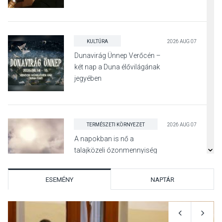
díszudvarában
KULTÚRA
2026 AUG 07
Dunavirág Ünnep Verőcén –
két nap a Duna élővilágának
jegyében
TERMÉSZETI KÖRNYEZET
2026 AUG 07
A napokban is nő a
talajközeli ózonmennyiség
ESEMÉNY
NAPTÁR
KULTÚRA
2026 AUG 06