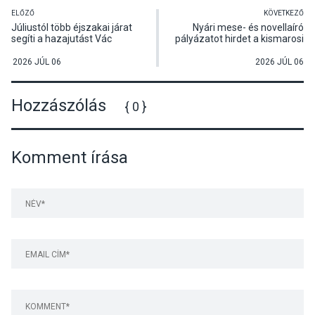
ELŐZŐ
KÖVETKEZŐ
Júliustól több éjszakai járat
Nyári mese- és novellaíró
segíti a hazajutást Vác
pályázatot hirdet a kismarosi
térségébe
könyvtár
2026 JÚL 06
2026 JÚL 06
Hozzászólás
{ 0 }
Komment írása