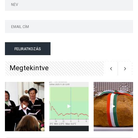
KÖZÉLET
2026 AUG 05
Nőtt a fontosabb nyári
gyümölcsök
termésmennyisége
FELIRATKOZÁS
Megtekintve
KULTÚRA
2026 AUG 04
Bogdányban programokkal
teli búcsúhétvége lesz
KÖZÉLET
2026 AUG 04