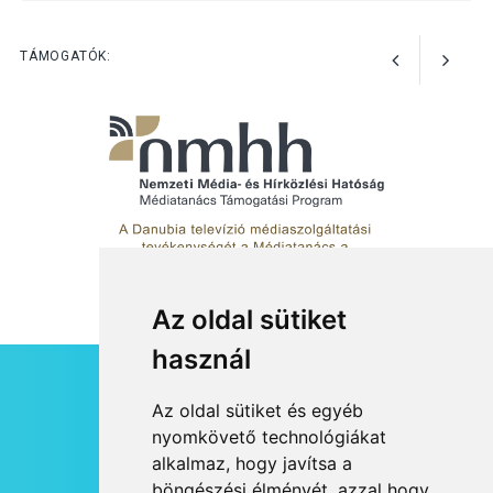
Jótékonysági
tanszergyűjtés lesz
Szigetmonostoron
TÁMOGATÓK:
Az oldal sütiket
használ
HÍRLEVÉL
Az oldal sütiket és egyéb
RSS
nyomkövető technológiákat
alkalmaz, hogy javítsa a
JOGI NYILATKOZAT
böngészési élményét, azzal hogy