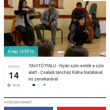
Mi a pszichológia, és miért
van rá szükségünk? –
Beszélgetés a Kacsakő
Irodalmi Színpadon
KULTÚRA
2026 AUG 06
Különleges csillagles lesz
Tahitótfaluban a Bodor
6 nap, 14:39:14
Majorban
TAHITÓTFALU - Nyári szín-esték a szín
2026 AUG
alatt - Családi táncház Kálna Natáliával
14
KULTÚRA
2026 AUG 06
és zenekarával
Színek, közösség és
0
18:00
hagyomány – kiállítás
nyitotta meg az idei Irány
Surány Fesztivált
KÖVESSEN MINKET!