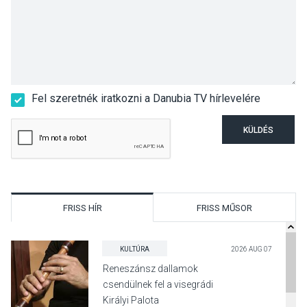
Fel szeretnék iratkozni a Danubia TV hírlevelére
KÜLDÉS
FRISS HÍR
FRISS MŰSOR
KULTÚRA
2026 AUG 07
Reneszánsz dallamok
csendülnek fel a visegrádi
Királyi Palota