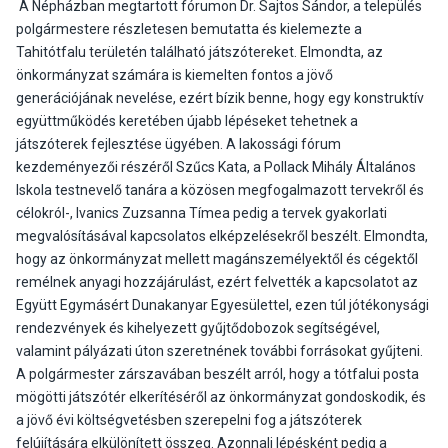
A Népházban megtartott fórumon Dr. Sajtos Sándor, a település
polgármestere részletesen bemutatta és kielemezte a
Tahitótfalu területén található játszótereket. Elmondta, az
önkormányzat számára is kiemelten fontos a jövő
generációjának nevelése, ezért bízik benne, hogy egy konstruktív
együttműködés keretében újabb lépéseket tehetnek a
játszóterek fejlesztése ügyében. A lakossági fórum
kezdeményezői részéről Szűcs Kata, a Pollack Mihály Általános
Iskola testnevelő tanára a közösen megfogalmazott tervekről és
célokról-, Ivanics Zuzsanna Tímea pedig a tervek gyakorlati
megvalósításával kapcsolatos elképzelésekről beszélt. Elmondta,
hogy az önkormányzat mellett magánszemélyektől és cégektől
remélnek anyagi hozzájárulást, ezért felvették a kapcsolatot az
Együtt Egymásért Dunakanyar Egyesülettel, ezen túl jótékonysági
rendezvények és kihelyezett gyűjtődobozok segítségével,
valamint pályázati úton szeretnének további forrásokat gyűjteni.
A polgármester zárszavában beszélt arról, hogy a tótfalui posta
mögötti játszótér elkerítéséről az önkormányzat gondoskodik, és
a jövő évi költségvetésben szerepelni fog a játszóterek
felújítására elkülönített összeg. Azonnali lépésként pedig a