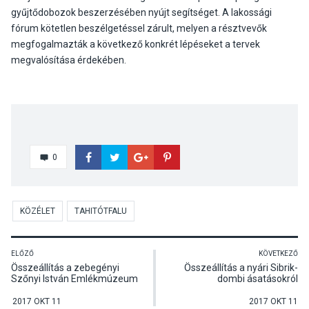
gyűjtődobozok beszerzésében nyújt segítséget. A lakossági
fórum kötetlen beszélgetéssel zárult, melyen a résztvevők
megfogalmazták a következő konkrét lépéseket a tervek
megvalósítása érdekében.
0
KÖZÉLET
TAHITÓTFALU
ELŐZŐ
KÖVETKEZŐ
Összeállítás a zebegényi
Összeállítás a nyári Sibrik-
Szőnyi István Emlékmúzeum
dombi ásatásokról
és Szabadiskola 50 éves
jubileuma alkalmából tartott
2017 OKT 11
2017 OKT 11