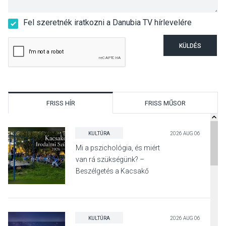
Fel szeretnék iratkozni a Danubia TV hírlevelére
KÜLDÉS
FRISS HÍR
FRISS MŰSOR
KULTÚRA
2026 AUG 06
Mi a pszichológia, és miért
van rá szükségünk? –
Beszélgetés a Kacsakő
Irodalmi Színpadon
KULTÚRA
2026 AUG 06