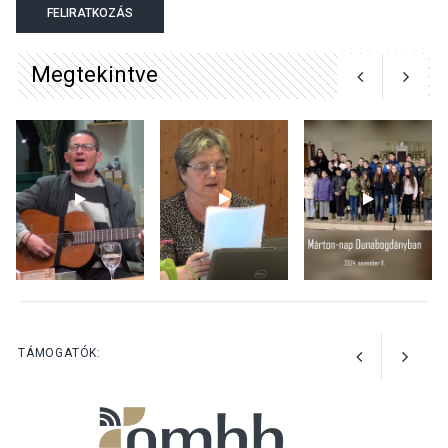
Megújulnak Szentendre
FELIRATKOZÁS
játszóterei
Megtekintve
TERMÉSZETI KÖRNYEZET
2026 AUG 04
Kánikulában még
veszélyesebbek a
kullancsok
KULTÚRA
2026 AUG 03
Art Week: egy hét a
TÁMOGATÓK:
művészetek jegyében
Esztergomban