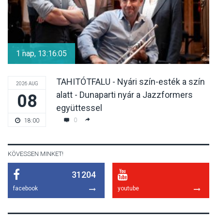
KULTÚRA
2026 AUG 05
Különleges nyári élményt
kínálnak a szabadtéri
1 nap, 13:16:05
előadások a Skanzenben
TAHITÓTFALU - Nyári szín-esték a szín
2026 AUG
alatt - Dunaparti nyár a Jazzformers
08
KÖZÉLET
2026 AUG 05
együttessel
Szeptembertől emelkednek
0
18:00
a parkolási díjak
Szentendrén
KÖVESSEN MINKET!
31204
KÖZÉLET
2026 AUG 05
facebook
youtube
Nőtt a fontosabb nyári
gyümölcsök