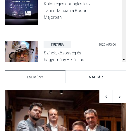
Különleges csillagles lesz
Tahitótfaluban a Bodor
Majorban
KULTÚRA
2026 AUG 06
Színek, közösség és
hagyomány – kiállítás
nyitotta meg az idei Irány
Surány Fesztivált
ESEMÉNY
NAPTÁR
KULTÚRA
2026 AUG 05
Mordái folk-rock koncert
lesz a pilismaróti Duna-
parton