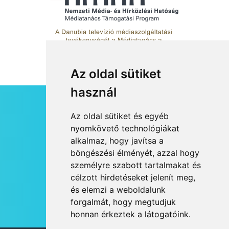
Az oldal sütiket
használ
HÍRLEVÉL
Az oldal sütiket és egyéb
RSS
nyomkövető technológiákat
alkalmaz, hogy javítsa a
JOGI NYILATKOZAT
böngészési élményét, azzal hogy
KAPCSOLAT
személyre szabott tartalmakat és
OLDALTÉRKÉP
célzott hirdetéseket jelenít meg,
IMPRESSZUM
és elemzi a weboldalunk
HÍR BEKÜLDÉSE
forgalmát, hogy megtudjuk
honnan érkeztek a látogatóink.