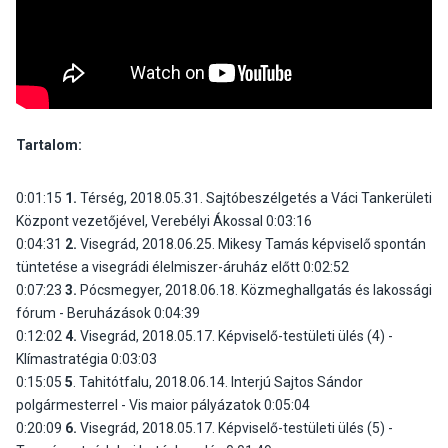
Tartalom:
0:01:15
1.
Térség, 2018.05.31. Sajtóbeszélgetés a Váci Tankerületi
Központ vezetőjével, Verebélyi Ákossal 0:03:16
0:04:31
2.
Visegrád, 2018.06.25. Mikesy Tamás képviselő spontán
tüntetése a visegrádi élelmiszer-áruház előtt 0:02:52
0:07:23
3.
Pócsmegyer, 2018.06.18. Közmeghallgatás és lakossági
fórum - Beruházások 0:04:39
0:12:02
4.
Visegrád, 2018.05.17. Képviselő-testületi ülés (4) -
Klímastratégia 0:03:03
0:15:05
5
. Tahitótfalu, 2018.06.14. Interjú Sajtos Sándor
polgármesterrel - Vis maior pályázatok 0:05:04
0:20:09
6.
Visegrád, 2018.05.17. Képviselő-testületi ülés (5) -