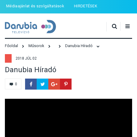
Médiaajánlat és szolgáltatások
HIRDETÉSEK
Főoldal
Műsorok
Danubia Híradó
2018 JÚL 02
Danubia Híradó
0