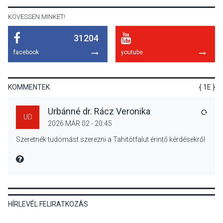
KÖVESSEN MINKET!
31204
KÖZÉLET
2026 AUG 05
facebook
youtube
Szeptembertől emelkednek
a parkolási díjak
Szentendrén
KOMMENTEK
{ 1E }
Urbánné dr. Rácz Veronika
VÁLA
UD
2026 MÁR 02 - 20:45
KÖZÉLET
2026 AUG 05
Szeretnék tudomást szerezni a Tahitótfalut érintő kérdésekről
Nőtt a fontosabb nyári
gyümölcsök
MIRE MONDTA
termésmennyisége
HÍRLEVÉL FELIRATKOZÁS
KULTÚRA
2026 AUG 04