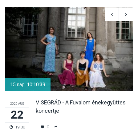
KULTÚRA
2026 AUG 06
Színek, közösség és
hagyomány – kiállítás
nyitotta meg az idei Irány
Surány Fesztivált
KULTÚRA
2026 AUG 05
Mordái folk-rock koncert
lesz a pilismaróti Duna-
15 nap, 10:10:38
parton
VISEGRÁD - A Fuvalom énekegyüttes
2026 AUG
koncertje
22
KULTÚRA
2026 AUG 05
Különleges nyári élményt
0
19:00
kínálnak a szabadtéri
előadások a Skanzenben