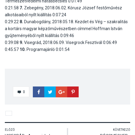
Természetvédelmi hatásbecslés 0:01:49
0:21:58
7.
Zebegény, 2018.06.02. Kórusz József festőművész
alkotásaiból nyílt kiállítás 0:07:24
0:29:22
8.
Dunabogdány, 2018.05.18. Kezdet és Vég – szakralitás
a kortárs magyar képzőművészetben címmel Hoffman István
gyűjteményéből nyílt kiállítás 0:09:46
0:39:08
9.
Visegrád, 2018.06.09. Visegrock Fesztivál 0:06:49
0:45:57
10.
Programajánló 0:01:54
0
ELŐZŐ
KÖVETKEZŐ