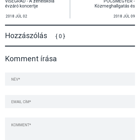
VISEGRÁD - A zeneiskola
PÓCSMEGYER -
évzáró koncertje
Közmeghallgatás és
lakossági fórum
2018 JÚL 02
2018 JÚL 09
Hozzászólás
{ 0 }
Komment írása