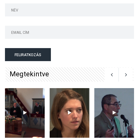
Bogdányban programokkal
teli búcsúhétvége lesz
KÖZÉLET
2026 AUG 04
Jótékonysági
FELIRATKOZÁS
tanszergyűjtés lesz
Szigetmonostoron
Megtekintve
KÖZÉLET
2026 AUG 04
Megújulnak Szentendre
játszóterei