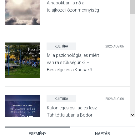
A napokban is nő a
talajközeli ózonmennyiség
KULTÚRA
2026 AUG 06
Mi a pszichológia, és miért
van rá szükségünk? –
Beszélgetés a Kacsakő
Irodalmi Színpadon
KULTÚRA
2026 AUG 06
Különleges csillagles lesz
Tahitótfaluban a Bodor
Majorban
ESEMÉNY
NAPTÁR