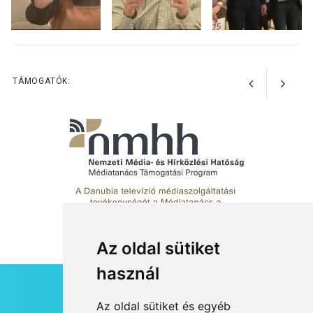
foglalkozások Szentendrén
KULTÚRA
2026 AUG 03
Az Ön fotója is bekerülhet a
TÁMOGATÓK:
WMO 2027-es naptárába
Az oldal sütiket
használ
HÍRLEVÉL
Az oldal sütiket és egyéb