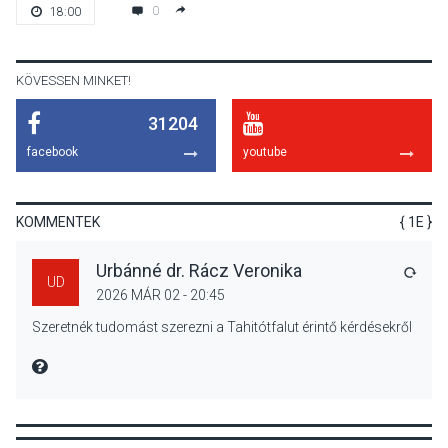
Bogdányban programokkal
0
18:00
teli búcsúhétvége lesz
KÖVESSEN MINKET!
31204
KÖZÉLET
2026 AUG 04
facebook
youtube
Jótékonysági
tanszergyűjtés lesz
Szigetmonostoron
KOMMENTEK
{ 1E }
Urbánné dr. Rácz Veronika
VÁLA
UD
2026 MÁR 02 - 20:45
KÖZÉLET
2026 AUG 04
Szeretnék tudomást szerezni a Tahitótfalut érintő kérdésekről
Megújulnak Szentendre
játszóterei
MIRE MONDTA