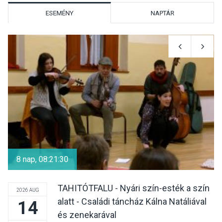
ESEMÉNY
NAPTÁR
KÖZÉLET
2026 AUG 05
Szeptembertől emelkednek
a parkolási díjak
Szentendrén
KÖZÉLET
2026 AUG 05
Nőtt a fontosabb nyári
gyümölcsök
8 nap, 08:21:30
termésmennyisége
TAHITÓTFALU - Nyári szín-esték a szín
2026 AUG
alatt - Családi táncház Kálna Natáliával
14
KULTÚRA
2026 AUG 04
és zenekarával