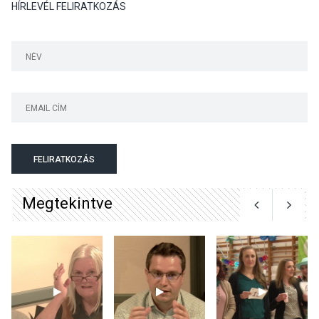
HÍRLEVÉL FELIRATKOZÁS
TERMÉSZETI KÖRNYEZET
2026 AUG 04
Kánikulában még
veszélyesebbek a
kullancsok
KULTÚRA
2026 AUG 03
Art Week: egy hét a
FELIRATKOZÁS
művészetek jegyében
Esztergomban
Megtekintve
KULTÚRA
2026 AUG 03
A kimondatlan üzenetek
nyomában – Ingyenes
metakommunikációs