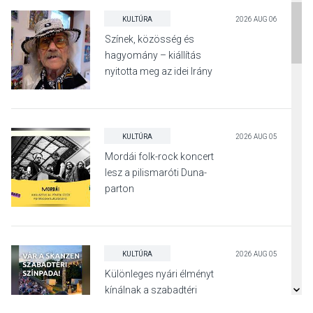
KULTÚRA
2026 AUG 06
Színek, közösség és
hagyomány – kiállítás
nyitotta meg az idei Irány
Surány Fesztivált
KULTÚRA
2026 AUG 05
Mordái folk-rock koncert
lesz a pilismaróti Duna-
parton
KULTÚRA
2026 AUG 05
Különleges nyári élményt
kínálnak a szabadtéri
előadások a Skanzenben