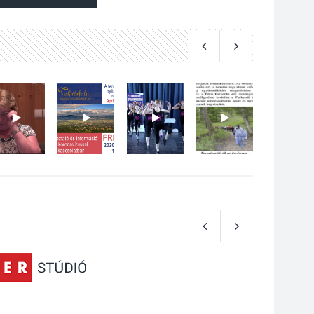
Art Week: egy hét a
művészetek jegyében
Esztergomban