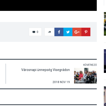
0
KÖVETKEZŐ
Városnapi ünnepség Visegrádon
2018 NOV 19