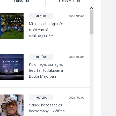
FRISS HÍR
FRISS MŰSOR
KULTÚRA
2026 AUG 06
Mi a pszichológia, és
miért van rá
szükségünk? –
Beszélgetés a Kacsakő
Irodalmi Színpadon
KULTÚRA
2026 AUG 06
Különleges csillagles
lesz Tahitótfaluban a
Bodor Majorban
KULTÚRA
2026 AUG 06
Színek, közösség és
hagyomány – kiállítás