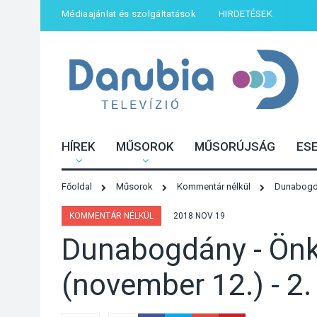
Médiaajánlat és szolgáltatások
HIRDETÉSEK
HÍREK
MŰSOROK
MŰSORÚJSÁG
ES
Főoldal
Műsorok
Kommentár nélkül
Dunabogdá
KOMMENTÁR NÉLKÜL
2018 NOV 19
Dunabogdány - Önk
(november 12.) - 2.