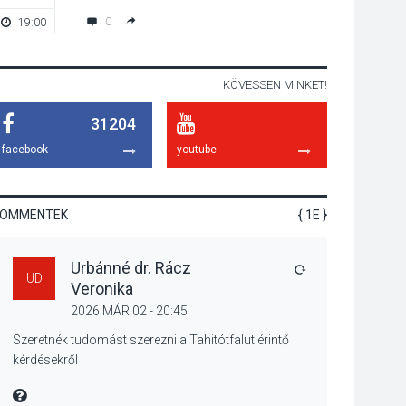
emelkednek a
0
19:00
20:00
parkolási díjak
Szentendrén
KÖVESSEN MINKET!
KÖZÉLET
2026 AUG 05
31204
Nőtt a fontosabb nyári
gyümölcsök
facebook
youtube
termésmennyisége
KOMMENTEK
{ 1E }
KULTÚRA
2026 AUG 04
Urbánné dr. Rácz
Bogdányban
VÁLASZ
UD
Veronika
programokkal teli
búcsúhétvége lesz
2026 MÁR 02 - 20:45
Szeretnék tudomást szerezni a Tahitótfalut érintő
kérdésekről
KÖZÉLET
2026 AUG 04
MIRE MONDTA