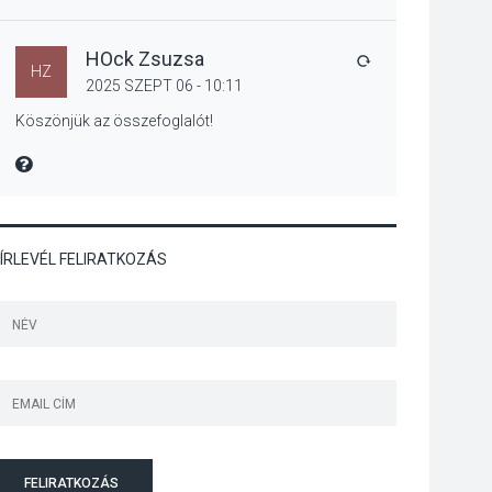
Jótékonysági
tanszergyűjtés lesz
Szigetmonostoron
HOck Zsuzsa
VÁLASZ
HZ
2025 SZEPT 06 - 10:11
Köszönjük az összefoglalót!
KÖZÉLET
2026 AUG 04
MIRE MONDTA
Megújulnak Szentendre
játszóterei
ÍRLEVÉL FELIRATKOZÁS
TERMÉSZETI KÖRNYEZET
2026 AUG 04
Kánikulában még
veszélyesebbek a
kullancsok
FELIRATKOZÁS
KULTÚRA
2026 AUG 03