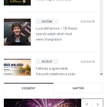
KULTÚRA
2026 AUG 08
Luce dell’amore – Ott Rezső
szerzői estjén lehet részt
venni Visegrádon
KÖZÉLET
2026 AUG 08
Felhívás a gyermekek
fokozott védelmére a nyári
hőségben
ESEMÉNY
NAPTÁR
KULTÚRA
2026 AUG 07