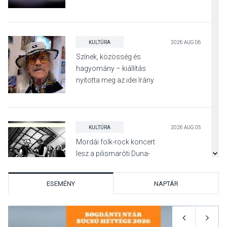
KULTÚRA
2026 AUG 06
Színek, közösség és
hagyomány – kiállítás
nyitotta meg az idei Irány
Surány Fesztivált
KULTÚRA
2026 AUG 05
Mordái folk-rock koncert
lesz a pilismaróti Duna-
parton
ESEMÉNY
NAPTÁR
KULTÚRA
2026 AUG 05