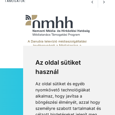
A kimondatlan üzenetek
TÁMOGATÓK:
nyomában – Ingyenes
metakommunikációs
foglalkozások Szentendrén
Az oldal sütiket
használ
HÍRLEVÉL
Az oldal sütiket és egyéb
RSS
nyomkövető technológiákat
alkalmaz, hogy javítsa a
JOGI NYILATKOZAT
böngészési élményét, azzal hogy
KAPCSOLAT
személyre szabott tartalmakat és
OLDALTÉRKÉP
célzott hirdetéseket jelenít meg,