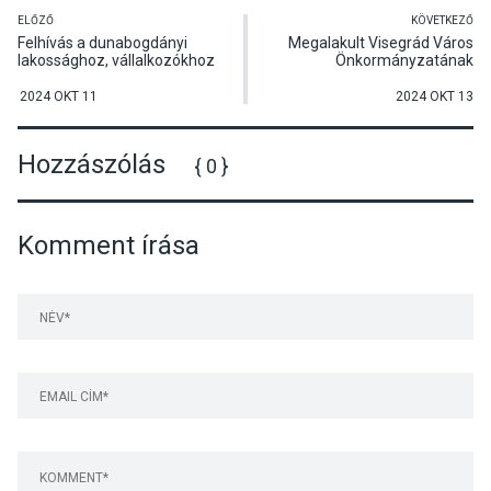
ELŐZŐ
KÖVETKEZŐ
Felhívás a dunabogdányi
Megalakult Visegrád Város
lakossághoz, vállalkozókhoz
Önkormányzatának
képviselő-testülete
2024 OKT 11
2024 OKT 13
Hozzászólás
{ 0 }
Komment írása