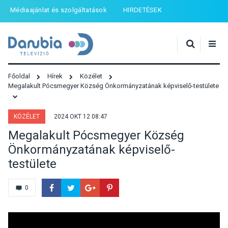
Médiaajánlat és szolgáltatások
HIRDETÉSEK
Főoldal
Hírek
Közélet
Megalakult Pócsmegyer Község Önkormányzatának képviselő-testülete
KÖZÉLET
2024 OKT 12 08:47
Megalakult Pócsmegyer Község
Önkormányzatának képviselő-
testülete
0