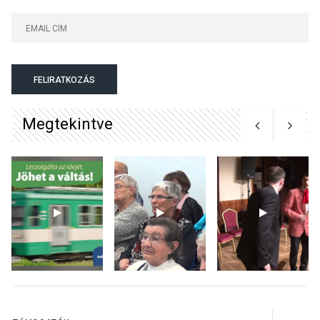
TERMÉSZETI KÖRNYEZET
2026 AUG 04
Kánikulában még
FELIRATKOZÁS
veszélyesebbek a
kullancsok
Megtekintve
KULTÚRA
2026 AUG 03
Art Week: egy hét a
művészetek jegyében
Esztergomban
KULTÚRA
2026 AUG 03