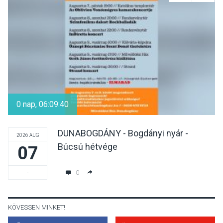
Különleges nyári élményt
kínálnak a szabadtéri
előadások a Skanzenben
KÖZÉLET
2026 AUG 05
Szeptembertől emelkednek
a parkolási díjak
0 nap, 06:09:40
Szentendrén
DUNABOGDÁNY - Bogdányi nyár -
2026 AUG
Búcsú hétvége
07
KÖZÉLET
2026 AUG 05
Nőtt a fontosabb nyári
0
-
gyümölcsök
termésmennyisége
KÖVESSEN MINKET!