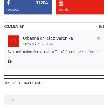
31204
KULTÚRA
2026 AUG 04
facebook
youtube
Bogdányban programokkal
teli búcsúhétvége lesz
KOMMENTEK
{ 1E }
Urbánné dr. Rácz Veronika
VÁLA
UD
2026 MÁR 02 - 20:45
KÖZÉLET
2026 AUG 04
Szeretnék tudomást szerezni a Tahitótfalut érintő kérdésekről
Jótékonysági
tanszergyűjtés lesz
MIRE MONDTA
Szigetmonostoron
HÍRLEVÉL FELIRATKOZÁS
KÖZÉLET
2026 AUG 04
Megújulnak Szentendre
játszóterei